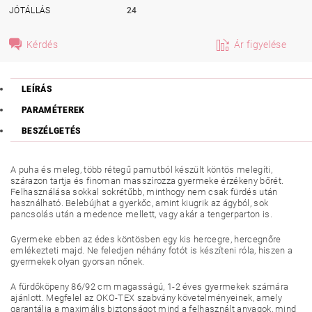
JÓTÁLLÁS
24
Kérdés
Ár figyelése
LEÍRÁS
PARAMÉTEREK
BESZÉLGETÉS
A puha és meleg, több rétegű pamutból készült köntös melegíti,
szárazon tartja és finoman masszírozza gyermeke érzékeny bőrét.
Felhasználása sokkal sokrétűbb, minthogy nem csak fürdés után
használható. Belebújhat a gyerkőc, amint kiugrik az ágyból, sok
pancsolás után a medence mellett, vagy akár a tengerparton is.
Gyermeke ebben az édes köntösben egy kis hercegre, hercegnőre
emlékezteti majd. Ne feledjen néhány fotót is készíteni róla, hiszen a
gyermekek olyan gyorsan nőnek.
A fürdőköpeny 86/92 cm magasságú, 1-2 éves gyermekek számára
ajánlott. Megfelel az OKO-TEX szabvány követelményeinek, amely
garantálja a maximális biztonságot mind a felhasznált anyagok, mind