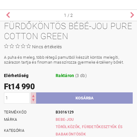
1
/ 2
FÜRDŐKÖNTÖS BÉBÉ-JOU PURE
COTTON GREEN
Nincs értékelés
A puha és meleg, több rétegű pamutból készült köntös melegíti,
szárazon tartja és finoman masszírozza gyermeke érzékeny bőrét.
Elérhetőség
Raktáron
(3 db)
Ft14 990
TERMÉKKÓD
B3016129
MÁRKA
BEBE-JOU
TÖRÖLKÖZŐK, FÜRDETŐKESZTYŰK ÉS
KATEGÓRIA
BABAKÖNTÖSÖK