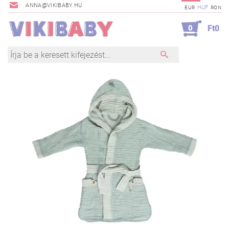
ANNA@VIKIBABY.HU
HUF
EUR
RON
0
Ft0