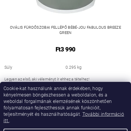
OVÁLIS FÜRDŐSZOBAI FELLÉPŐ BÉBÉ-JOU FABULOUS BREEZE
GREEN
Ft3 990
Súly
0.295 kg
Legyen az első, aki véleményt ír ehhez a tételhez!
Cookie-kat használunk annak érdekében, hogy
Hozzászólás hozzáadása
kényelmesen böngészhessen a weboldalon, és a
weboldal forgalmának elemzésének köszönhetően
folyamatosan fejleszthessük annak funkcióit,
teljesítményét és használhatóságát.
További információ
itt.
.