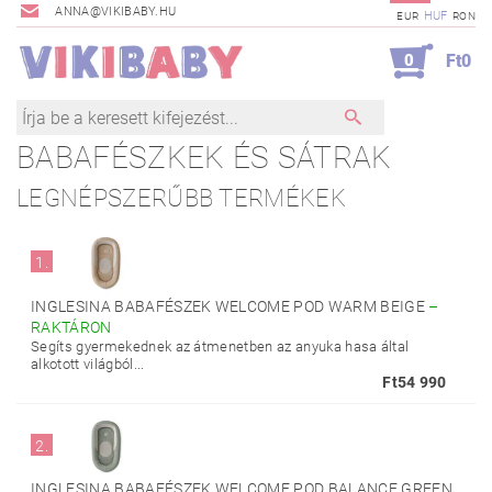
ANNA@VIKIBABY.HU
HUF
EUR
RON
0
Ft0
BABAFÉSZKEK ÉS SÁTRAK
LEGNÉPSZERŰBB TERMÉKEK
1.
INGLESINA BABAFÉSZEK WELCOME POD WARM BEIGE
–
RAKTÁRON
Segíts gyermekednek az átmenetben az anyuka hasa által
alkotott világból...
Ft54 990
2.
INGLESINA BABAFÉSZEK WELCOME POD BALANCE GREEN