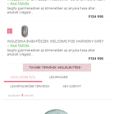
–
RAKTÁRON
Segíts gyermekednek az átmenetben az anyuka hasa által
alkotott világból...
Ft54 990
3.
INGLESINA BABAFÉSZEK WELCOME POD HARMONY GREY
–
RAKTÁRON
Segíts gyermekednek az átmenetben az anyuka hasa által
alkotott világból...
Ft54 990
TOVÁBBI TERMÉKEK MEGJELENÍTÉSE
LEGOLCSÓBB ELÖL
LEGDRÁGÁBB
LEGNÉPSZERŰBB TERMÉKEK
ABC SZERINT
8
összesen
termék