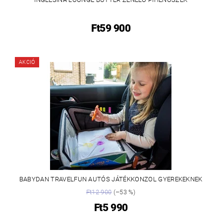
Ft59 900
AKCIÓ
BABYDAN TRAVELFUN AUTÓS JÁTÉKKONZOL GYEREKEKNEK
Ft12 900
(–53 %)
Ft5 990