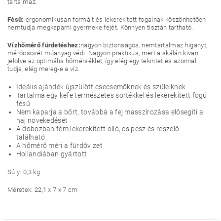
tartalmaz.
Fésű:
ergonomikusan formált és lekerekített fogainak köszönhetően
nemtudja megkaparni gyermeke fejét. Könnyen tisztán tartható.
Vízhőmérő fürdetéshez:
nagyon biztonságos, nemtartalmaz higanyt,
mérőcsövét műanyag védi. Nagyon praktikus, mert a skálán kivan
jelölve az optimális hőmérséklet, így elég egy tekintet és azonnal
tudja, elég meleg-e a víz.
Ideális ajándék újszülött csecsemőknek és szüleiknek
Tartalma egy kefe természetes sörtékkel és lekerekített fogú
fésű
Nem kaparja a bőrt, továbbá a fej masszírozása elősegíti a
haj növekedését
A dobozban fém lekerekített olló, csipesz és reszelő
található
A hőmérő méri a fürdővizet
Hollandiában gyártott
Súly: 0,3 kg
Méretek: 22,1 x 7 x 7 cm