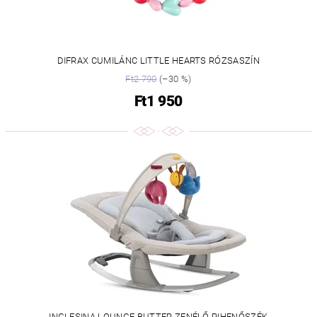
DIFRAX CUMILÁNC LITTLE HEARTS RÓZSASZÍN
Ft2 790
(–30 %)
Ft1 950
INGLESINA LOUNGE BUTTER ZENÉLŐ PIHENŐSZÉK