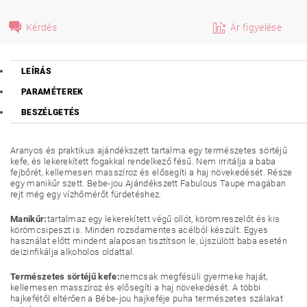
Kérdés
Ár figyelése
LEÍRÁS
PARAMÉTEREK
BESZÉLGETÉS
Aranyos és praktikus ajándékszett tartalma egy természetes sörtéjű
kefe, és lekerekített fogakkal rendelkező fésű. Nem irritálja a baba
fejbőrét, kellemesen masszíroz és elősegíti a haj növekedését. Része
egy manikűr szett. Bebe-jou Ajándékszett Fabulous Taupe magában
rejt még egy vízhőmérőt fürdetéshez.
Manikűr:
tartalmaz egy lekerekített végű ollót, körömreszelőt és kis
körömcsipeszt is. Minden rozsdamentes acélból készült. Egyes
használat előtt mindent alaposan tisztítson le, újszülött baba esetén
deizinfikálja alkoholos oldattal.
Természetes sörtéjű kefe:
nemcsak megfésüli gyermeke haját,
kellemesen masszíroz és elősegíti a haj növekedését. A többi
hajkefétől eltérően a Bébe-jou hajkeféje puha természetes szálakat