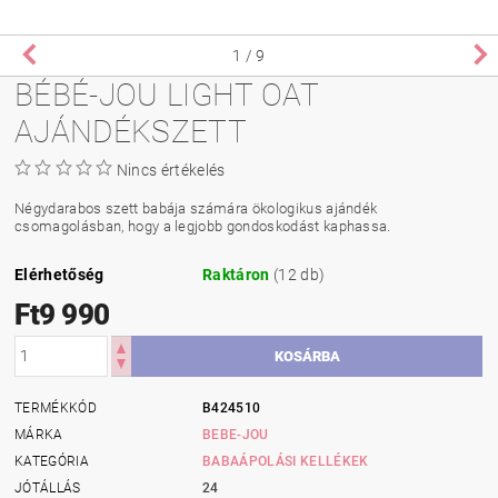
1
/ 9
BÉBÉ-JOU LIGHT OAT
AJÁNDÉKSZETT
Nincs értékelés
Négydarabos szett babája számára ökologikus ajándék
csomagolásban, hogy a legjobb gondoskodást kaphassa.
Elérhetőség
Raktáron
(12 db)
Ft9 990
TERMÉKKÓD
B424510
MÁRKA
BEBE-JOU
KATEGÓRIA
BABAÁPOLÁSI KELLÉKEK
JÓTÁLLÁS
24