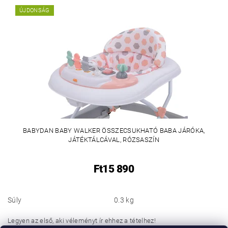
ÚJDONSÁG
BABYDAN BABY WALKER ÖSSZECSUKHATÓ BABA JÁRÓKA,
JÁTÉKTÁLCÁVAL, RÓZSASZÍN
Ft15 890
Súly
0.3 kg
Legyen az első, aki véleményt ír ehhez a tételhez!