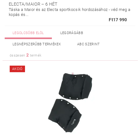
ELECTA/MAIOR
–
6 HÉT
Táska a Maior és az Electa sportkocsik hordozásához - véd meg a
kopás és...
Ft17 990
LEGOLCSÓBB ELÖL
LEGDRÁGÁBB
LEGNÉPSZERŰBB TERMÉKEK
ABC SZERINT
2
összesen
termék
AKCIÓ