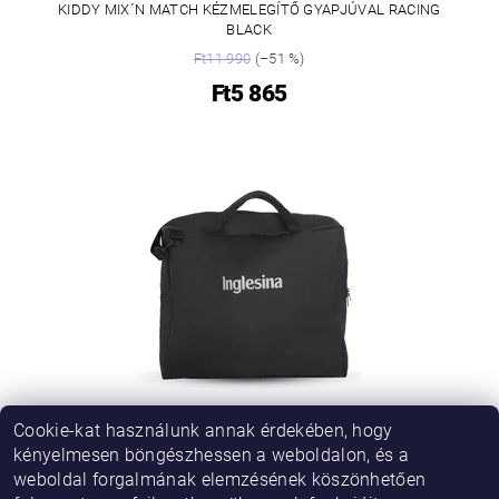
KIDDY MIX´N MATCH KÉZMELEGÍTŐ GYAPJÚVAL RACING
BLACK
Ft11 990
(–51 %)
Ft5 865
Cookie-kat használunk annak érdekében, hogy
INGLESINA TÁSKA SPORTKOCSIK HORDOZÁSÁHOZ
kényelmesen böngészhessen a weboldalon, és a
ELECTA/MAIOR
weboldal forgalmának elemzésének köszönhetően