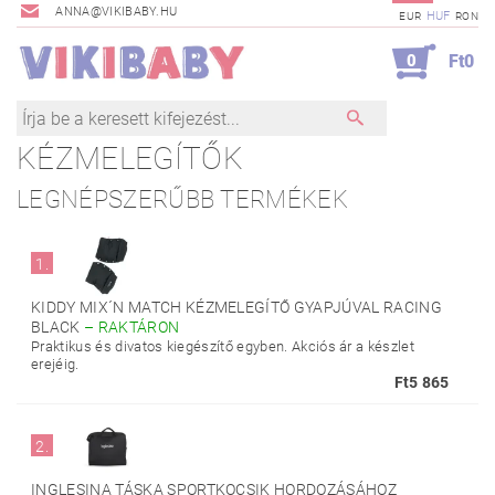
ANNA@VIKIBABY.HU
HUF
EUR
RON
0
Ft0
KÉZMELEGÍTŐK
LEGNÉPSZERŰBB TERMÉKEK
1.
KIDDY MIX´N MATCH KÉZMELEGÍTŐ GYAPJÚVAL RACING
BLACK
–
RAKTÁRON
Praktikus és divatos kiegészítő egyben. Akciós ár a készlet
erejéig.
Ft5 865
2.
INGLESINA TÁSKA SPORTKOCSIK HORDOZÁSÁHOZ