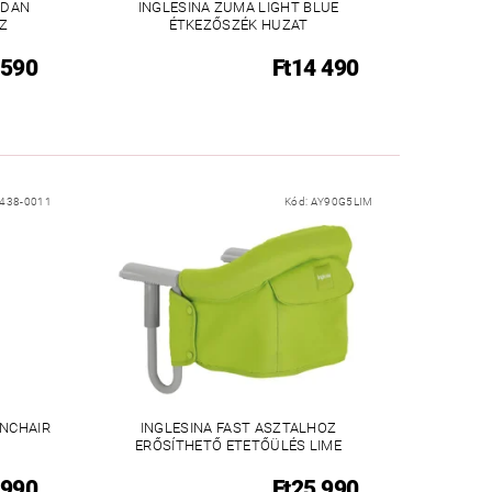
YDAN
INGLESINA ZUMA LIGHT BLUE
Z
ÉTKEZŐSZÉK HUZAT
 590
Ft14 490
438-0011
Kód:
AY90G5LIM
NCHAIR
INGLESINA FAST ASZTALHOZ
ERŐSÍTHETŐ ETETŐÜLÉS LIME
 990
Ft25 990