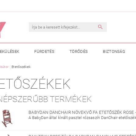
EKÜLÉSEK
FÜRDETÉS
TÖRŐDÉS
BIZTONSÁG
INK
bútor
Etetőszékek
VÁSÁRLÁSI FELTÉTELEK
ADATKEZELÉSI TÁJÉKOZTATÓ
ETŐSZÉKEK
 MEGFELELŐ MÉRET MEGÁLLAPÍTÁSA
BOLDOG BABA
HAS
NÉPSZERŰBB TERMÉKEK
BABYDAN DANCHAIR NÖVEKVŐ FA ETETŐSZÉK ROSE
A BabyDan által kínált pasztel rózsaszín DanChair etetőszék 