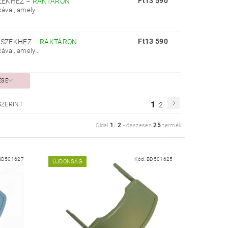
Ft13 590
SZÉKHEZ
–
RAKTÁRON
ával, amely...
Ft13 590
ŐSZÉKHEZ
–
RAKTÁRON
ával, amely...
ÉSE
1
SZERINT
2
1
2
25
Oldal
/
-
összesen
termék
BD501627
Kód:
BD501625
ÚJDONSÁG