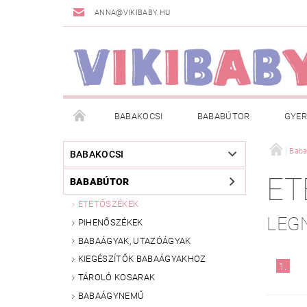
ANNA@VIKIBABY.HU
BABAKOCSI
BABABÚTOR
GYER
DOGSPACE
MÁRKÁK
AKCIÓS TERMÉKE
Baba
BABAKOCSI
ET
BABABÚTOR
TÖRZSVÁSÁRLÓI PROGRAM
RÓLUNK
A
ETETŐSZÉKEK
LEG
PIHENŐSZÉKEK
BABAÁGYAK, UTAZÓÁGYAK
KIEGÉSZÍTŐK BABAÁGYAKHOZ
1.
TÁROLÓ KOSARAK
BABAÁGYNEMŰ