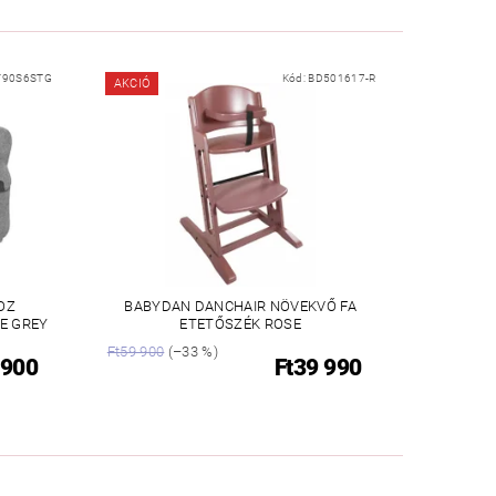
Y90S6STG
Kód:
BD501617-R
AKCIÓ
OZ
BABYDAN DANCHAIR NÖVEKVŐ FA
E GREY
ETETŐSZÉK ROSE
Ft59 900
(–33 %)
 900
Ft39 990