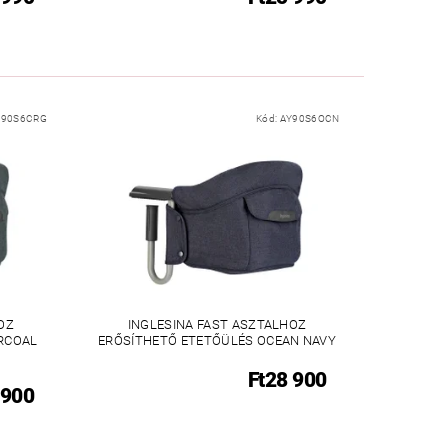
Y90S6CRG
Kód:
AY90S6OCN
OZ
INGLESINA FAST ASZTALHOZ
RCOAL
ERŐSÍTHETŐ ETETŐÜLÉS OCEAN NAVY
Ft28 900
 900