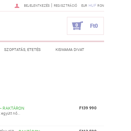
|
HUF
BEJELENTKEZÉS
REGISZTRÁCIÓ
EUR
RON
0
Ft0
SZOPTATÁS, ETETÉS
KISMAMA DIVAT
KAPCSOLAT
ZNOS TANÁCSOK
RENDELÉSEM
Ft39 990
–
RAKTÁRON
együtt nő...