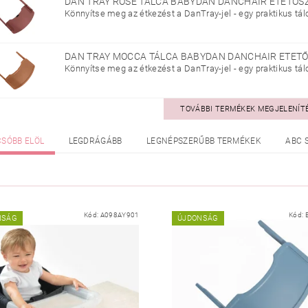
DAN TRAY ROSE TÁLCA BABYDAN DANCHAIR ETETŐ
Könnyítse meg az étkezést a DanTray-jel - egy praktikus tálc
DAN TRAY MOCCA TÁLCA BABYDAN DANCHAIR ETET
Könnyítse meg az étkezést a DanTray-jel - egy praktikus tálc
TOVÁBBI TERMÉKEK MEGJELENÍT
CSÓBB ELÖL
LEGDRÁGÁBB
LEGNÉPSZERŰBB TERMÉKEK
ABC 
Kód:
A098AY901
Kód:
NSÁG
ÚJDONSÁG