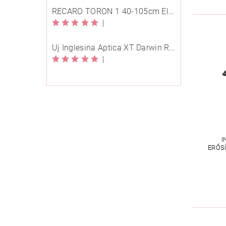
RECARO TORON 1 40-105cm Elegant Beige
|
Új Inglesina Aptica XT Darwin Recline Evo 4in1 Himalaya Blue multifunkciós babakocsi
|
I
ERŐS