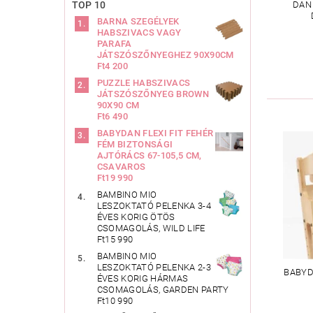
TOP 10
DAN
BARNA SZEGÉLYEK
HABSZIVACS VAGY
PARAFA
JÁTSZÓSZŐNYEGHEZ 90X90CM
Ft4 200
PUZZLE HABSZIVACS
JÁTSZÓSZŐNYEG BROWN
90X90 CM
Ft6 490
BABYDAN FLEXI FIT FEHÉR
FÉM BIZTONSÁGI
AJTÓRÁCS 67-105,5 CM,
CSAVAROS
Ft19 990
BAMBINO MIO
LESZOKTATÓ PELENKA 3-4
ÉVES KORIG ÖTÖS
CSOMAGOLÁS, WILD LIFE
Ft15 990
BAMBINO MIO
LESZOKTATÓ PELENKA 2-3
BABYD
ÉVES KORIG HÁRMAS
CSOMAGOLÁS, GARDEN PARTY
Ft10 990