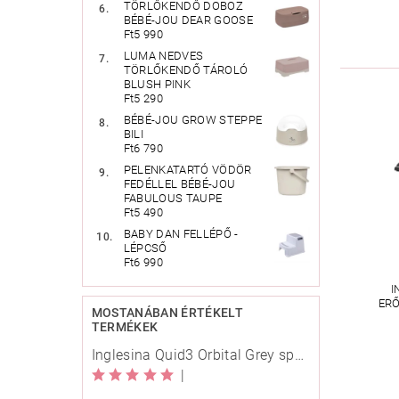
TÖRLŐKENDŐ DOBOZ
BÉBÉ-JOU DEAR GOOSE
Ft5 990
LUMA NEDVES
TÖRLŐKENDŐ TÁROLÓ
BLUSH PINK
Ft5 290
BÉBÉ-JOU GROW STEPPE
BILI
Ft6 790
PELENKATARTÓ VÖDÖR
FEDÉLLEL BÉBÉ-JOU
FABULOUS TAUPE
Ft5 490
BABY DAN FELLÉPŐ -
LÉPCSŐ
Ft6 990
I
ERŐ
MOSTANÁBAN ÉRTÉKELT
TERMÉKEK
Inglesina Quid3 Orbital Grey sport babakocsi
|