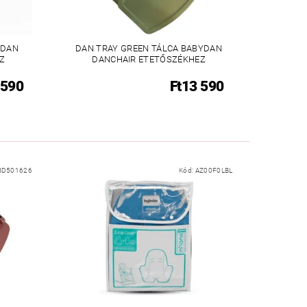
YDAN
DAN TRAY GREEN TÁLCA BABYDAN
Z
DANCHAIR ETETŐSZÉKHEZ
 590
Ft13 590
BD501626
Kód:
AZ00F0LBL