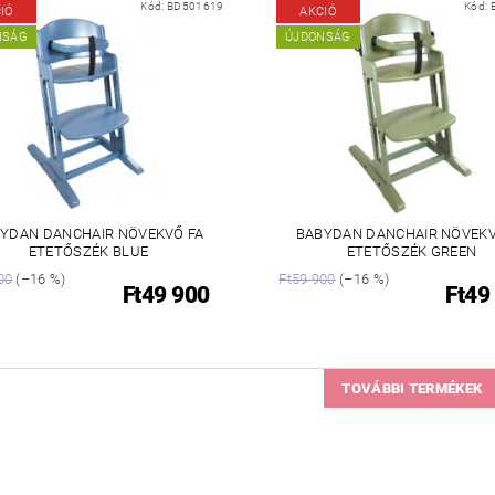
Kód:
BD501619
Kód:
IÓ
AKCIÓ
NSÁG
ÚJDONSÁG
YDAN DANCHAIR NÖVEKVŐ FA
BABYDAN DANCHAIR NÖVEKV
ETETŐSZÉK BLUE
ETETŐSZÉK GREEN
00
(–16 %)
Ft59 900
(–16 %)
Ft49 900
Ft49
TOVÁBBI TERMÉKEK