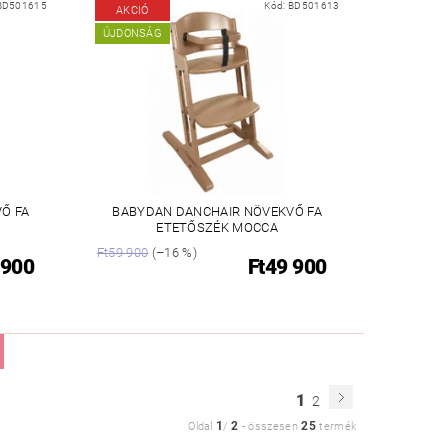
BD501615
Kód:
BD501613
AKCIÓ
ÚJDONSÁG
Ő FA
BABYDAN DANCHAIR NÖVEKVŐ FA
ETETŐSZÉK MOCCA
Ft59 900
(–16 %)
 900
Ft49 900
1
2
1
2
25
Oldal
/
-
összesen
termék