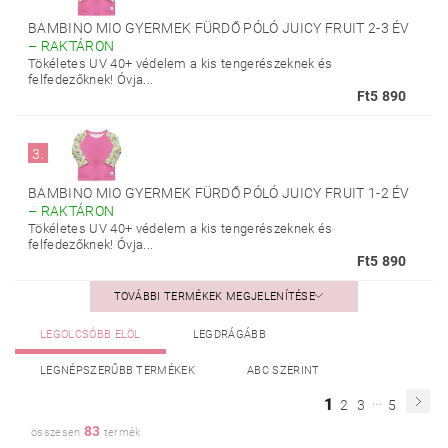
BAMBINO MIO GYERMEK FÜRDŐ PÓLÓ JUICY FRUIT 2-3 ÉV
–
RAKTÁRON
Tökéletes UV 40+ védelem a kis tengerészeknek és
felfedezőknek! Óvja...
Ft5 890
3.
BAMBINO MIO GYERMEK FÜRDŐ PÓLÓ JUICY FRUIT 1-2 ÉV
–
RAKTÁRON
Tökéletes UV 40+ védelem a kis tengerészeknek és
felfedezőknek! Óvja...
Ft5 890
TOVÁBBI TERMÉKEK MEGJELENÍTÉSE
LEGOLCSÓBB ELÖL
LEGDRÁGÁBB
LEGNÉPSZERŰBB TERMÉKEK
ABC SZERINT
...
1
2
3
5
83
összesen
termék