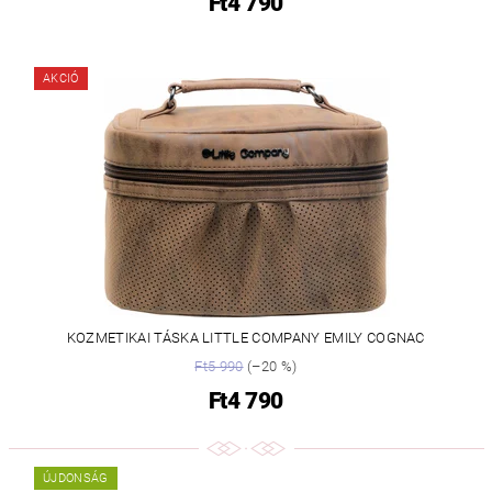
Ft4 790
AKCIÓ
KOZMETIKAI TÁSKA LITTLE COMPANY EMILY COGNAC
Ft5 990
(–20 %)
Ft4 790
ÚJDONSÁG