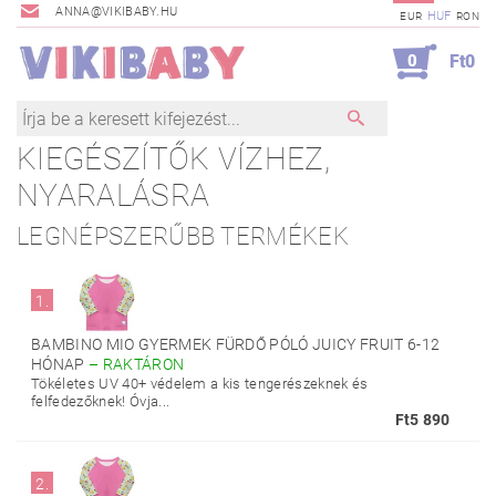
ANNA@VIKIBABY.HU
HUF
EUR
RON
0
Ft0
KIEGÉSZÍTŐK VÍZHEZ,
NYARALÁSRA
LEGNÉPSZERŰBB TERMÉKEK
1.
BAMBINO MIO GYERMEK FÜRDŐ PÓLÓ JUICY FRUIT 6-12
HÓNAP
–
RAKTÁRON
Tökéletes UV 40+ védelem a kis tengerészeknek és
felfedezőknek! Óvja...
Ft5 890
2.