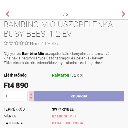
1
/ 6
BAMBINO MIO ÚSZÓPELENKA
BUSY BEES, 1-2 ÉV
Nincs értékelés
Díjnyertes
Bambino Mio
úszópelenkáink kényelmes alternatívát
kínálnak a hagyományos úszónadrágok és pelenkák helyett.
Tökéletesek úszómedencékhez, nyaraláshoz és tengerhez.
Elérhetőség
Raktáron
(32 db)
Ft4 890
TERMÉKKÓD
SWP1-2YBEE
MÁRKA
BAMBINO MIO
KATEGÓRIA
BABA FÜRDŐRUHA