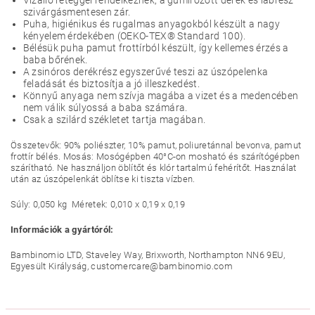
Vízálló réteggel rendelkeznek, a gumírozott derék és lábrész
szivárgásmentesen zár.
Puha, higiénikus és rugalmas anyagokból készült a nagy
kényelem érdekében (OEKO-TEX® Standard 100).
Bélésük puha pamut frottírból készült, így kellemes érzés a
baba bőrének.
A zsinóros derékrész egyszerűvé teszi az úszópelenka
feladását és biztosítja a jó illeszkedést.
Könnyű anyaga nem szívja magába a vizet és a medencében
nem válik súlyossá a baba számára.
Csak a szilárd székletet tartja magában.
Összetevők: 90% poliészter, 10% pamut, poliuretánnal bevonva, pamut
frottír bélés. Mosás: Mosógépben 40°C-on mosható és szárítógépben
szárítható. Ne használjon öblítőt és klór tartalmú fehérítőt. Használat
után az úszópelenkát öblítse ki tiszta vízben.
Súly: 0,050 kg Méretek: 0,010 x 0,19 x 0,19
Információk a gyártóról:
Bambinomio LTD, Staveley Way, Brixworth, Northampton NN6 9EU,
Egyesült Királyság, customercare@bambinomio.com