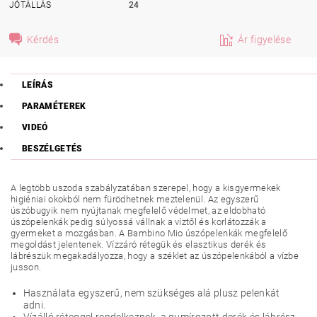
JÓTÁLLÁS
24
Kérdés
Ár figyelése
LEÍRÁS
PARAMÉTEREK
VIDEÓ
BESZÉLGETÉS
A legtöbb uszoda szabályzatában szerepel, hogy a kisgyermekek
higiéniai okokból nem fürödhetnek meztelenül. Az egyszerű
úszóbugyik nem nyújtanak megfelelő védelmet, az eldobható
úszópelenkák pedig súlyossá vállnak a víztől és korlátozzák a
gyermeket a mozgásban. A Bambino Mio úszópelenkák megfelelő
megoldást jelentenek. Vízzáró rétegük és elasztikus derék és
lábrészük megakadályozza, hogy a széklet az úszópelenkából a vízbe
jusson.
Használata egyszerű, nem szükséges alá plusz pelenkát
adni.