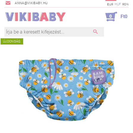
ANNA@VIKIBABY.HU
HUF
EUR
RON
0
Ft0
ÚJDONSÁG