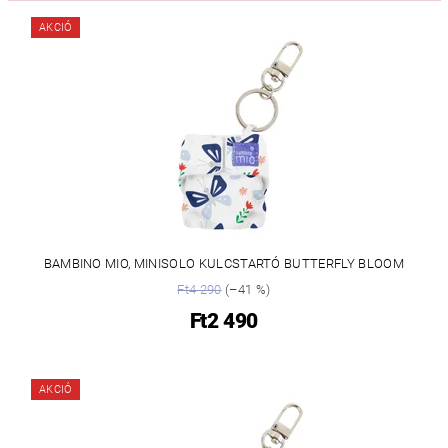
AKCIÓ
BAMBINO MIO, MINISOLO KULCSTARTÓ BUTTERFLY BLOOM
Ft4 290
(–41 %)
Ft2 490
AKCIÓ