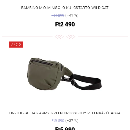
BAMBINO MIO, MINISOLO KULCSTARTÓ, WILD CAT
Ft4 290
(–41 %)
Ft2 490
AKCIÓ
ON-THE-GO BAG ARMY GREEN CROSSBODY PELENKÁZÓTÁSKA
Ft9 590
(–37 %)
Ft5 990