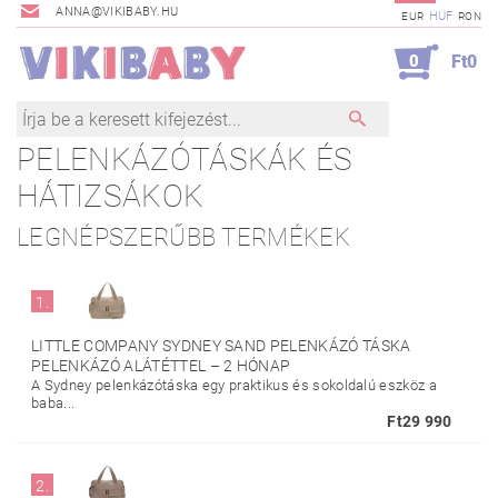
ANNA@VIKIBABY.HU
HUF
EUR
RON
0
Ft0
PELENKÁZÓTÁSKÁK ÉS
HÁTIZSÁKOK
LEGNÉPSZERŰBB TERMÉKEK
1.
LITTLE COMPANY SYDNEY SAND PELENKÁZÓ TÁSKA
PELENKÁZÓ ALÁTÉTTEL
–
2 HÓNAP
A Sydney pelenkázótáska egy praktikus és sokoldalú eszköz a
baba...
Ft29 990
2.