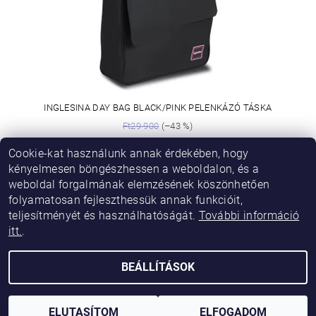
INGLESINA DAY BAG BLACK/PINK PELENKÁZÓ TÁSKA
Ft29 900
(–43 %)
Ft16 900
Cookie-kat használunk annak érdekében, hogy
kényelmesen böngészhessen a weboldalon, és a
TOVÁBBI TERMÉKEK
weboldal forgalmának elemzésének köszönhetően
folyamatosan fejleszthessük annak funkcióit,
...
1
teljesítményét és használhatóságát.
További információ
2
3
6
itt.
.
BEÁLLÍTÁSOK
2026 © Vikibaby, minden jog fenntartva.
Shoptet készítette
ELUTASÍTOM
ELFOGADOM