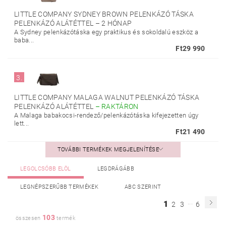
LITTLE COMPANY SYDNEY BROWN PELENKÁZÓ TÁSKA
PELENKÁZÓ ALÁTÉTTEL
–
2 HÓNAP
A Sydney pelenkázótáska egy praktikus és sokoldalú eszköz a
baba...
Ft29 990
3.
LITTLE COMPANY MALAGA WALNUT PELENKÁZÓ TÁSKA
PELENKÁZÓ ALÁTÉTTEL
–
RAKTÁRON
A Malaga babakocsi-rendező/pelenkázótáska kifejezetten úgy
lett...
Ft21 490
TOVÁBBI TERMÉKEK MEGJELENÍTÉSE
LEGOLCSÓBB ELÖL
LEGDRÁGÁBB
LEGNÉPSZERŰBB TERMÉKEK
ABC SZERINT
...
1
2
3
6
103
összesen
termék