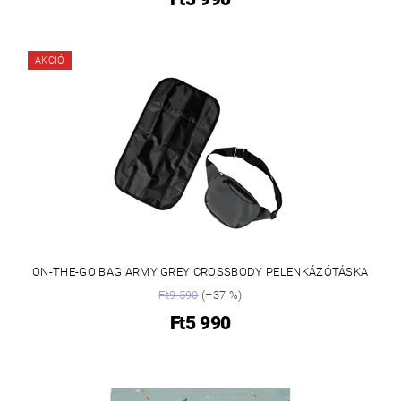
AKCIÓ
ON-THE-GO BAG ARMY GREY CROSSBODY PELENKÁZÓTÁSKA
Ft9 590
(–37 %)
Ft5 990