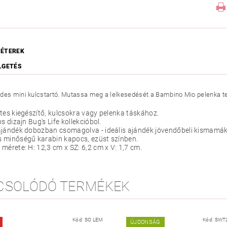
S
ÉTEREK
LGETÉS
des mini kulcstartó. Mutassa meg a lelkesedését a Bambino Mio pelenka te
tes kiegészítő, kulcsokra vagy pelenka táskához.
os dizajn Bug's Life kollekcióbol.
ajándék dobozban csomagolva - ideális ajándék jövendőbeli kismamá
 minőségű karabin kapocs, ezüst színben.
mérete: H: 12,3 cm x SZ: 6,2 cm x V: 1,7 cm.
CSOLÓDÓ TERMÉKEK
Kód:
SO LEM
Kód:
SWT
ÚJDONSÁG