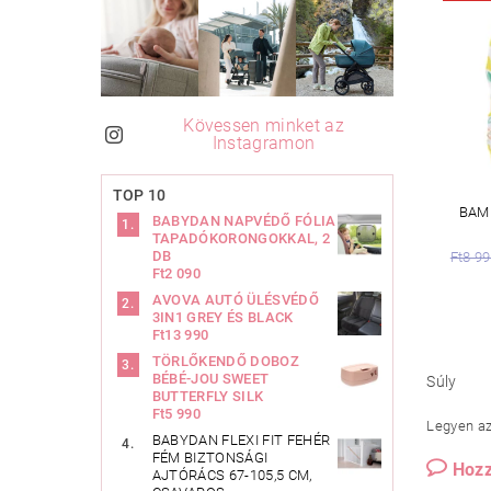
Kövessen minket az
Instagramon
TOP 10
BAMB
BABYDAN NAPVÉDŐ FÓLIA
TAPADÓKORONGOKKAL, 2
DB
Ft8 9
Ft2 090
AVOVA AUTÓ ÜLÉSVÉDŐ
3IN1 GREY ÉS BLACK
Ft13 990
TÖRLŐKENDŐ DOBOZ
BÉBÉ-JOU SWEET
Súly
BUTTERFLY SILK
Ft5 990
Legyen az 
BABYDAN FLEXI FIT FEHÉR
FÉM BIZTONSÁGI
Hozz
AJTÓRÁCS 67-105,5 CM,