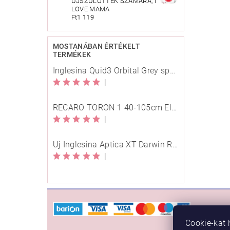
ÚJSZÜLÖTTEK SZÁMÁRA, I
LOVE MAMA
Ft1 119
MOSTANÁBAN ÉRTÉKELT
TERMÉKEK
Inglesina Quid3 Orbital Grey sport babakocsi
|
RECARO TORON 1 40-105cm Elegant Beige
|
Új Inglesina Aptica XT Darwin Recline Evo 4in1 Himalaya Blue multifunkciós babakocsi
|
VÁSÁ
Cookie-kat 
Rendelé