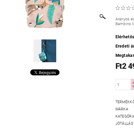
Aranyos é
Bambino Mi
Elérhető
Eredeti á
Megtakar
Ft2 4
TERMÉKK
MÁRKA
KATEGÓRI
JÓTÁLLÁS