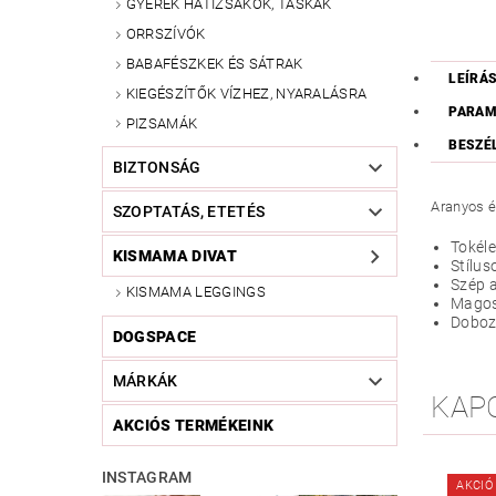
GYEREK HÁTIZSÁKOK, TÁSKÁK
ORRSZÍVÓK
BABAFÉSZKEK ÉS SÁTRAK
LEÍRÁ
KIEGÉSZÍTŐK VÍZHEZ, NYARALÁSRA
PARAM
PIZSAMÁK
BESZÉ
BIZTONSÁG
Aranyos é
SZOPTATÁS, ETETÉS
Tokéle
KISMAMA DIVAT
Stílus
Szép 
KISMAMA LEGGINGS
Magos
Doboz 
DOGSPACE
MÁRKÁK
KAP
AKCIÓS TERMÉKEINK
INSTAGRAM
AKCIÓ