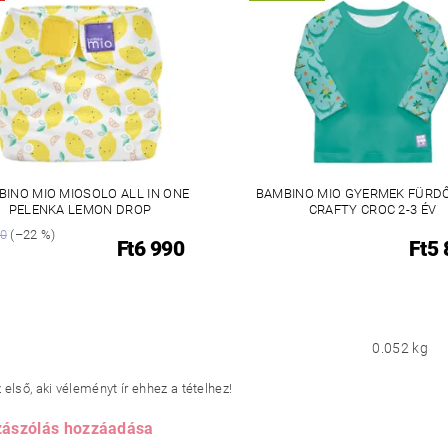
INO MIO MIOSOLO ALL IN ONE
BAMBINO MIO GYERMEK FÜRD
PELENKA LEMON DROP
CRAFTY CROC 2-3 ÉV
90
(–22 %)
Ft6 990
Ft5
0.052 kg
első, aki véleményt ír ehhez a tételhez!
ászólás hozzáadása