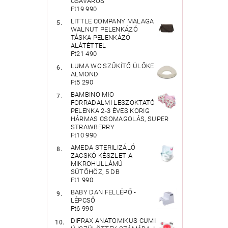
CSAVAROS
Ft19 990
LITTLE COMPANY MALAGA
WALNUT PELENKÁZÓ
TÁSKA PELENKÁZÓ
ALÁTÉTTEL
Ft21 490
LUMA WC SZŰKÍTŐ ÜLŐKE
ALMOND
Ft5 290
BAMBINO MIO
FORRADALMI LESZOKTATÓ
PELENKA 2-3 ÉVES KORIG
HÁRMAS CSOMAGOLÁS, SUPER
STRAWBERRY
Ft10 990
AMEDA STERILIZÁLÓ
ZACSKÓ KÉSZLET A
MIKROHULLÁMÚ
SÜTŐHÖZ, 5 DB
Ft1 990
BABY DAN FELLÉPŐ -
LÉPCSŐ
Ft6 990
DIFRAX ANATOMIKUS CUMI