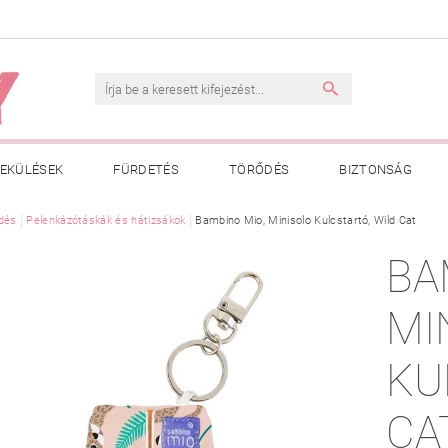
EKÜLÉSEK
FÜRDETÉS
TÖRŐDÉS
BIZTONSÁG
INK
dés
Pelenkázótáskák és hátizsákok
VÁSÁRLÁSI FELTÉTELEK
Bambino Mio, Minisolo Kulcstartó, Wild Cat
ADATKEZELÉSI TÁJÉKOZTATÓ
BA
 MEGFELELŐ MÉRET MEGÁLLAPÍTÁSA
BOLDOG BABA
HAS
MI
KU
CA