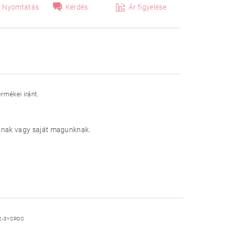
Nyomtatás
Kérdés
Ár figyelése
rmékei iránt.
knak vagy saját magunknak.
2-3YCROC