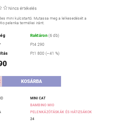
Nincs értékelés
des mini kulcstartó. Mutassa meg a lelkesedését a
o pelenka termékei iránt.
ség
Raktáron
(6 db)
r
Ft4 290
ítás
Ft1 800
(–41 %)
90
ÓD
MINI CAT
BAMBINO MIO
A
PELENKÁZÓTÁSKÁK ÉS HÁTIZSÁKOK
24