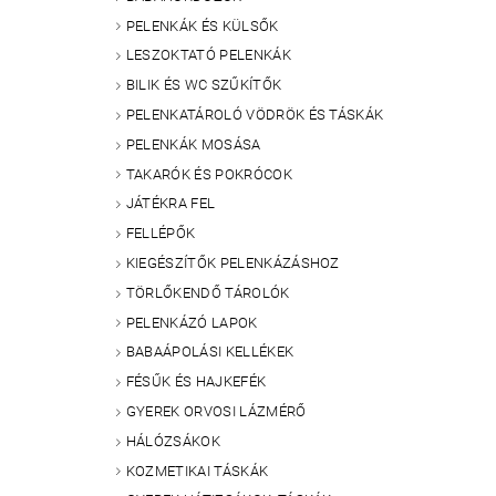
PELENKÁK ÉS KÜLSŐK
LESZOKTATÓ PELENKÁK
BILIK ÉS WC SZŰKÍTŐK
PELENKATÁROLÓ VÖDRÖK ÉS TÁSKÁK
PELENKÁK MOSÁSA
TAKARÓK ÉS POKRÓCOK
JÁTÉKRA FEL
FELLÉPŐK
KIEGÉSZÍTŐK PELENKÁZÁSHOZ
TÖRLŐKENDŐ TÁROLÓK
PELENKÁZÓ LAPOK
BABAÁPOLÁSI KELLÉKEK
FÉSŰK ÉS HAJKEFÉK
GYEREK ORVOSI LÁZMÉRŐ
HÁLÓZSÁKOK
KOZMETIKAI TÁSKÁK