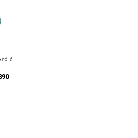
Ő PÓLÓ
 890