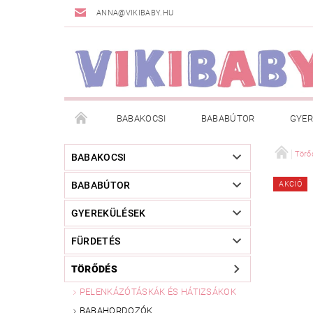
ANNA@VIKIBABY.HU
BABAKOCSI
BABABÚTOR
GYER
DOGSPACE
MÁRKÁK
AKCIÓS TERMÉKE
Törő
BABAKOCSI
BABABÚTOR
AKCIÓ
TÖRZSVÁSÁRLÓI PROGRAM
RÓLUNK
A
GYEREKÜLÉSEK
FÜRDETÉS
TÖRŐDÉS
PELENKÁZÓTÁSKÁK ÉS HÁTIZSÁKOK
BABAHORDOZÓK