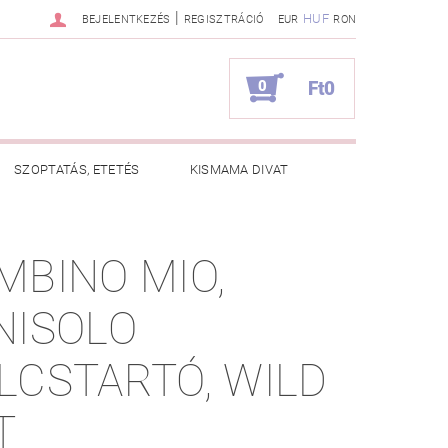
|
HUF
BEJELENTKEZÉS
REGISZTRÁCIÓ
EUR
RON
0
Ft0
SZOPTATÁS, ETETÉS
KISMAMA DIVAT
KAPCSOLAT
MBINO MIO,
ZNOS TANÁCSOK
RENDELÉSEM
NISOLO
LCSTARTÓ, WILD
T