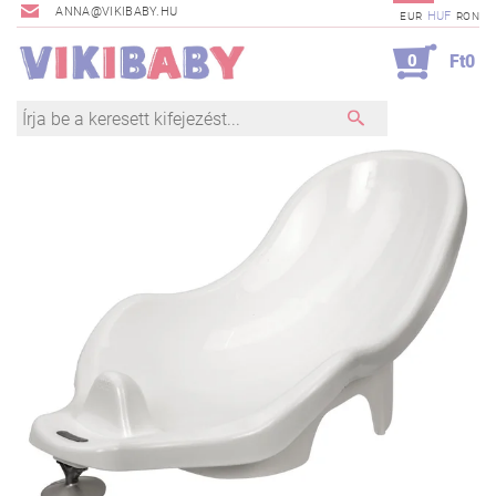
ANNA@VIKIBABY.HU
HUF
EUR
RON
0
Ft0