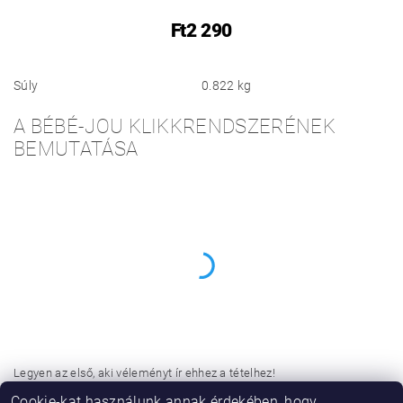
Ft2 290
Súly
0.822 kg
A BÉBÉ-JOU KLIKKRENDSZERÉNEK
BEMUTATÁSA
Legyen az első, aki véleményt ír ehhez a tételhez!
Cookie-kat használunk annak érdekében, hogy