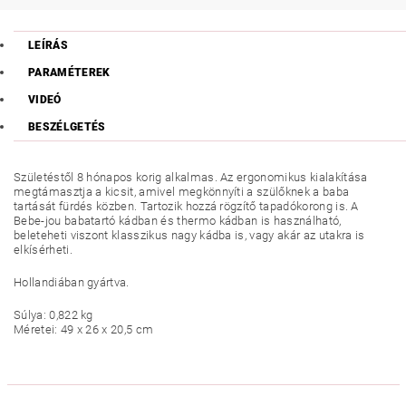
LEÍRÁS
PARAMÉTEREK
VIDEÓ
BESZÉLGETÉS
Születéstől 8 hónapos korig alkalmas. Az ergonomikus kialakítása
megtámasztja a kicsit, amivel megkönnyíti a szülőknek a baba
tartását fürdés közben. Tartozik hozzá rögzítő tapadókorong is. A
Bebe-jou babatartó kádban és thermo kádban is használható,
beleteheti viszont klasszikus nagy kádba is, vagy akár az utakra is
elkísérheti.
Hollandiában gyártva.
Súlya: 0,822 kg
Méretei: 49 x 26 x 20,5 cm