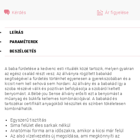
Kérdés
Ár figyelése
LEÍRÁS
PARAMÉTEREK
BESZÉLGETÉS
A baba fürdetése a kedvenc esti rituálék közé tartozik, melyen gyakran
az egész család részt vesz. Az állványra rögzített babakád
segítségével a fürdetés történhet egyenesen a gyerekszobában és a
kicsit nem kell sehová sem hordani. Az állvány és a babakád így a
szoba részévé válik és pozitívan befolyásolja a szobáról keltett
benyomást. A Bébé-jou Sense állvány erősíti ezt a benyomást a
műanyag és bükkfa kellemes kombinációjával. A babakád és
tartozékai certifikált anyagokból készültek és színben tökéletesen
kombinálhatók.
Egyszerű tisztítás
Sima felület éles sarkak nélkül
Anatómiai forma arra időszakra, amikor a kicsi már felül
Az alsó vízelvezetés új megoldása, ami megkönnyíti az