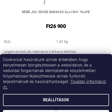
BÉBÉ-JOU SENSE BABAKÁD ÁLLVÁNY TAUPE
Ft26 900
Súly
1.42 kg
Legyen az első, aki véleményt ír ehhez a tételhez!
Cookie-kat használunk annak érdekében, hogy
Hozzászólás hozzáadása
kényelmesen böngészhessen a weboldalon, és a
weboldal forgalmának elemzésének köszönhetően
folyamatosan fejleszthessük annak funkcióit,
teljesítményét és használhatóságát.
További információ
itt.
.
BEÁLLÍTÁSOK
2026 © Vikibaby, minden jog fenntartva.