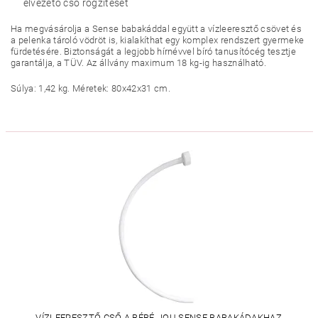
elvezető cső rögzítését
Ha megvásárolja a Sense babakáddal együtt a vízleeresztő csövet és
a pelenka tároló vödröt is, kialakíthat egy komplex rendszert gyermeke
fürdetésére. Biztonságát a legjobb hírnévvel bíró tanusítócég tesztje
garantálja, a TÜV. Az állvány maximum 18 kg-ig használható.
Súlya: 1,42 kg. Méretek: 80x42x31 cm.
VÍZLEERESZTŐ CSŐ A BÉBÉ-JOU SENSE BABAKÁDAKHAZ