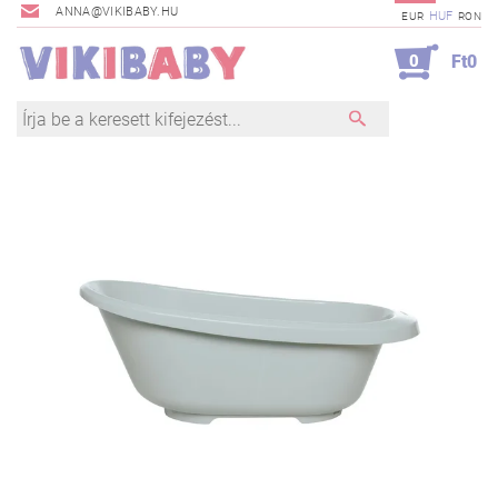
ANNA@VIKIBABY.HU
HUF
EUR
RON
0
Ft0