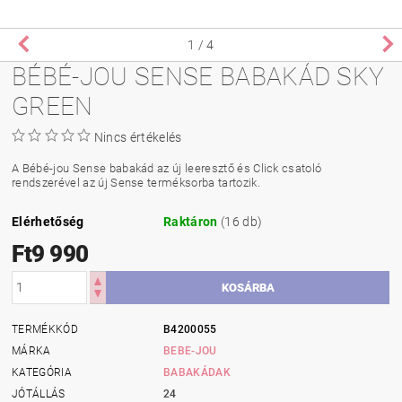
1
/ 4
BÉBÉ-JOU SENSE BABAKÁD SKY
GREEN
Nincs értékelés
A Bébé-jou Sense babakád az új leeresztő és Click csatoló
rendszerével az új Sense terméksorba tartozik.
Elérhetőség
Raktáron
(16 db)
Ft9 990
TERMÉKKÓD
B4200055
MÁRKA
BEBE-JOU
KATEGÓRIA
BABAKÁDAK
JÓTÁLLÁS
24