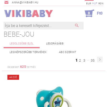
ANNA@VIKIBABY.HU
HUF
EUR
RON
0
Ft0
BEBE-JOU
LEGOLCSÓBB ELÖL
LEGDRÁGÁBB
LEGNÉPSZERŰBB TERMÉKEK
ABC SZERINT
...
1
2
3
35
625
összesen
termék
AKCIÓ