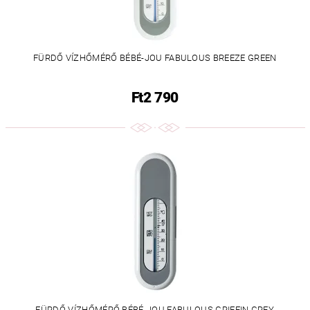
FÜRDŐ VÍZHŐMÉRŐ BÉBÉ-JOU FABULOUS BREEZE GREEN
Ft2 790
FÜRDŐ VÍZHŐMÉRŐ BÉBÉ-JOU FABULOUS GRIFFIN GREY