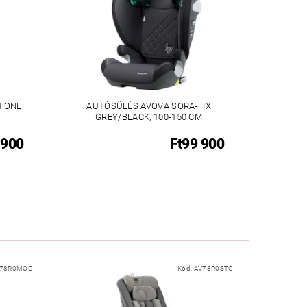
STONE
AUTÓSÜLÉS AVOVA SORA-FIX
GREY/BLACK, 100-150 CM
 900
Ft99 900
78R0MOG
Kód:
AV78R0STG