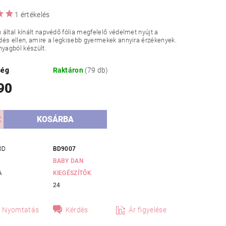
1 értékelés
által kínált napvédő fólia megfelelő védelmet nyújt a
és ellen, amire a legkisebb gyermekek annyira érzékenyek.
nyagból készült.
ség
Raktáron
(79 db)
90
ÓD
BD9007
BABY DAN
A
KIEGÉSZÍTŐK
24
Nyomtatás
Kérdés
Ár figyelése