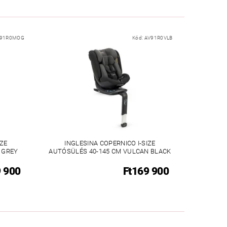
91R0MOG
Kód:
AV91R0VLB
IZE
INGLESINA COPERNICO I-SIZE
 GREY
AUTÓSÜLÉS 40-145 CM VULCAN BLACK
9 900
Ft169 900