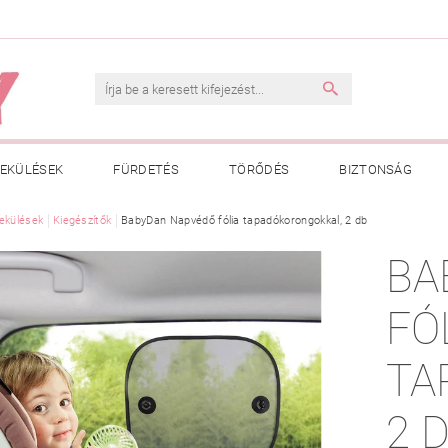
EKÜLÉSEK
FÜRDETÉS
TÖRŐDÉS
BIZTONSÁG
INK
ekülések
Kiegészítők
VÁSÁRLÁSI FELTÉTELEK
BabyDan Napvédő fólia tapadókorongokkal, 2 db
ADATKEZELÉSI TÁJÉKOZTATÓ
BA
 MEGFELELŐ MÉRET MEGÁLLAPÍTÁSA
BOLDOG BABA
HAS
FÓ
TA
2 