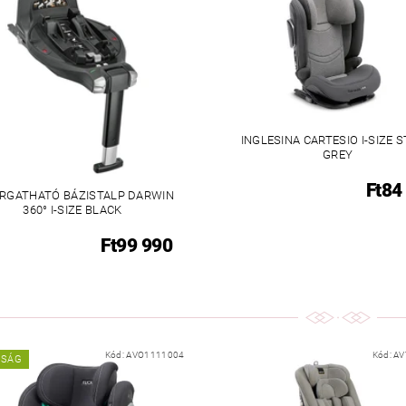
INGLESINA CARTESIO I-SIZE 
GREY
Ft84
RGATHATÓ BÁZISTALP DARWIN
360° I-SIZE BLACK
Ft99 990
Kód:
AVO1111004
Kód:
AV
NSÁG