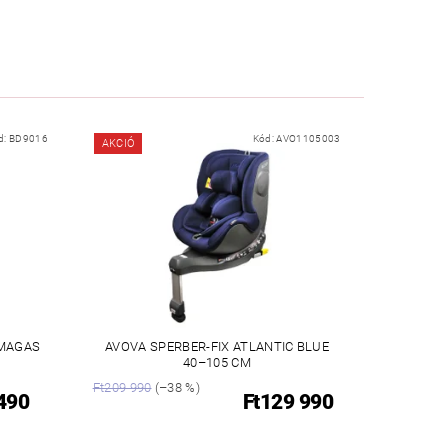
d:
BD9016
Kód:
AVO1105003
AKCIÓ
 MAGAS
AVOVA SPERBER-FIX ATLANTIC BLUE
40–105 CM
Ft209 990
(–38 %)
 490
Ft129 990