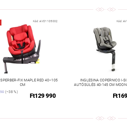
Kód:
AVO1105002
Kód:
AV
 SPERBER-FIX MAPLE RED 40–105
INGLESINA COPERNICO I-S
CM
AUTÓSÜLÉS 40-145 CM MOON
990
(–38 %)
Ft129 990
Ft16