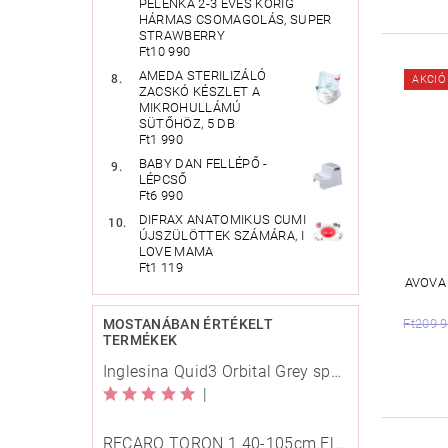
PELENKA 2-3 ÉVES KORIG
HÁRMAS CSOMAGOLÁS, SUPER
STRAWBERRY
Ft10 990
AMEDA STERILIZÁLÓ
AKCIÓ
ZACSKÓ KÉSZLET A
MIKROHULLÁMÚ
SÜTŐHÖZ, 5 DB
Ft1 990
BABY DAN FELLÉPŐ -
LÉPCSŐ
Ft6 990
DIFRAX ANATOMIKUS CUMI
ÚJSZÜLÖTTEK SZÁMÁRA, I
LOVE MAMA
Ft1 119
AVOVA
Ft209 
MOSTANÁBAN ÉRTÉKELT
TERMÉKEK
Inglesina Quid3 Orbital Grey sport babakocsi
|
RECARO TORON 1 40-105cm Elegant Beige