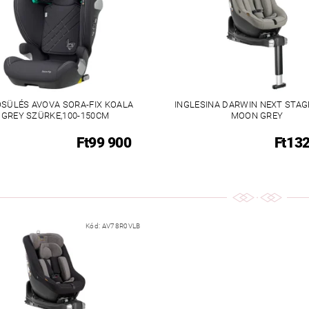
SÜLÉS AVOVA SORA-FIX KOALA
INGLESINA DARWIN NEXT STAGE
GREY SZÜRKE,100-150CM
MOON GREY
Ft99 900
Ft13
Kód:
AV78R0VLB