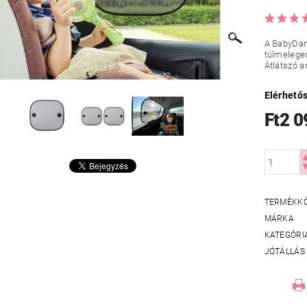
A BabyDan 
túlmeleged
Átlátszó a
Elérhető
Ft2 0
TERMÉKK
MÁRKA
KATEGÓRI
JÓTÁLLÁS