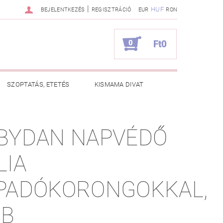
|
HUF
BEJELENTKEZÉS
REGISZTRÁCIÓ
EUR
RON
0
Ft0
SZOPTATÁS, ETETÉS
KISMAMA DIVAT
KAPCSOLAT
BYDAN NAPVÉDŐ
ZNOS TANÁCSOK
RENDELÉSEM
LIA
PADÓKORONGOKKAL,
DB