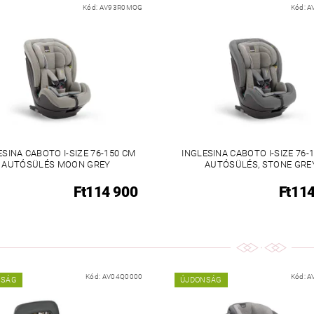
Kód:
AV93R0MOG
Kód:
A
ESINA CABOTO I-SIZE 76-150 CM
INGLESINA CABOTO I-SIZE 76-
AUTÓSÜLÉS MOON GREY
AUTÓSÜLÉS, STONE GRE
Ft114 900
Ft11
Kód:
AV04Q0000
Kód:
A
NSÁG
ÚJDONSÁG