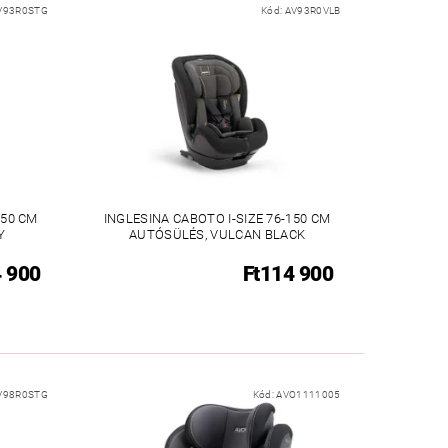
V93R0STG
Kód:
AV93R0VLB
150 CM
INGLESINA CABOTO I-SIZE 76-150 CM
Y
AUTÓSÜLÉS, VULCAN BLACK
4 900
Ft114 900
V98R0STG
Kód:
AVO1111005