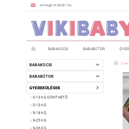
ANNA@VIKIBABY.HU
BABAKOCSI
BABABÚTOR
GYER
DOGSPACE
MÁRKÁK
AKCIÓS TERMÉKE
Gyer
BABAKOCSI
BABABÚTOR
TÖRZSVÁSÁRLÓI PROGRAM
RÓLUNK
A
GYEREKÜLÉSEK
0-13 KG DÖNTHETŐ
0-13 KG
9-18 KG
9-25 KG
9-36 KG