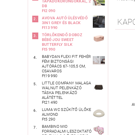
TAPADÓKORONGOKKAL, 2
DB
Ft2 090
AVOVA AUTÓ ÜLÉSVÉDŐ
KAP
3IN1 GREY ÉS BLACK
Ft13 990
TÖRLŐKENDŐ DOBOZ
BÉBÉ-JOU SWEET
BUTTERFLY SILK
Ft5 990
BABYDAN FLEXI FIT FEHÉR
FÉM BIZTONSÁGI
AJTÓRÁCS 67-105,5 CM,
CSAVAROS
Ft19 990
LITTLE COMPANY MALAGA
WALNUT PELENKÁZÓ
TÁSKA PELENKÁZÓ
ALÁTÉTTEL
Ft21 490
A
LUMA WC SZŰKÍTŐ ÜLŐKE
ALMOND
Ft5 290
BAMBINO MIO
FORRADALMI LESZOKTATÓ