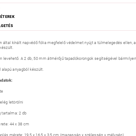
S
ÉTEREK
LGETÉS
 által kínált napvédő fólia megfelelő védelmet nyújt a túlmelegedés ellen, 
készült.
 levehető. A 2 db, 50 mm átmérőjű tapadókorongok segítségével bármilyen 
il alapú anyagból készült.
adatok:
te
 elég letörölni
tartalma: 2 db
érete: 44 x 38 cm
lás mérete: 19,5 x 16,5 x 3,5 cm (magasság x szélesség x mélység)