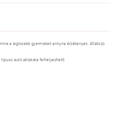
amire a legkisebb gyermekek annyira érzékenyek. Átlátszó
típusú autó ablakára felhelyezhető.