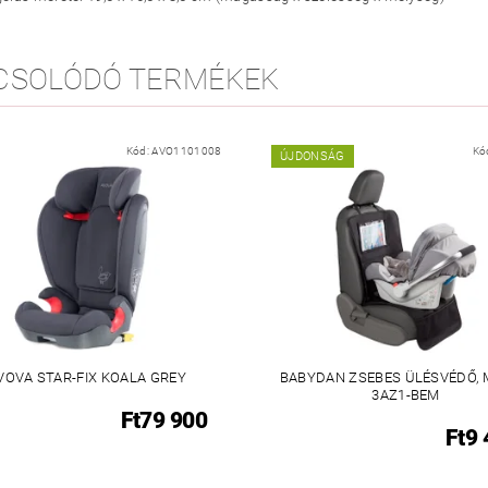
CSOLÓDÓ TERMÉKEK
Kód:
AVO1101008
Kó
ÚJDONSÁG
VOVA STAR-FIX KOALA GREY
BABYDAN ZSEBES ÜLÉSVÉDŐ,
3AZ1-BEM
Ft79 900
Ft9