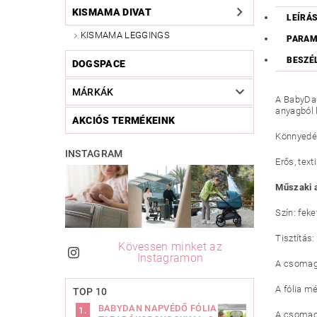
KISMAMA DIVAT
LEÍRÁ
KISMAMA LEGGINGS
PARAM
BESZÉ
DOGSPACE
MÁRKÁK
A BabyDan
anyagból 
AKCIÓS TERMÉKEINK
Könnyedén
INSTAGRAM
Erős, text
Műszaki 
Szín: feke
Tisztítás:
Kövessen minket az
Instagramon
A csomag 
A fólia m
TOP 10
BABYDAN NAPVÉDŐ FÓLIA
A csomago