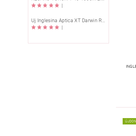
|
Új Inglesina Aptica XT Darwin Recline Evo 4in1 Himalaya Blue multifunkciós babakocsi
|
INGL
ÚJDO