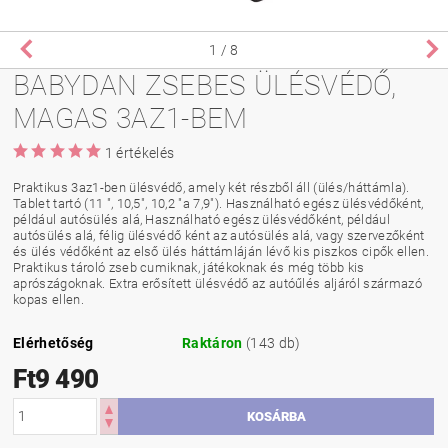
1
/ 8
BABYDAN ZSEBES ÜLÉSVÉDŐ,
MAGAS 3AZ1-BEM
1 értékelés
Praktikus 3az1-ben ülésvédő, amely két részből áll (ülés/háttámla).
Tablet tartó (11 ", 10,5", 10,2 "a 7,9"). Használható egész ülésvédőként,
például autósülés alá, Használható egész ülésvédőként, például
autósülés alá, félig ülésvédő ként az autósülés alá, vagy szervezőként
és ülés védőként az első ülés háttámláján lévő kis piszkos cipők ellen.
Praktikus tároló zseb cumiknak, játékoknak és még több kis
aprószágoknak. Extra erősített ülésvédő az autóűlés aljáról származó
kopas ellen.
Elérhetőség
Raktáron
(143 db)
Ft9 490