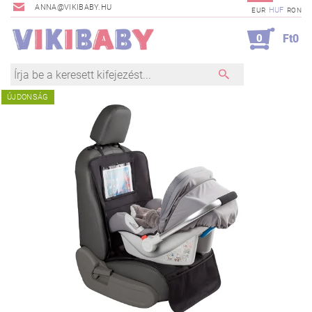
ANNA@VIKIBABY.HU
HUF
EUR
RON
0
Ft0
ÚJDONSÁG