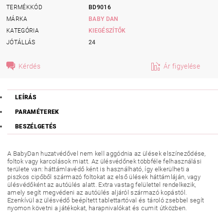
TERMÉKKÓD
BD9016
MÁRKA
BABY DAN
KATEGÓRIA
KIEGÉSZÍTŐK
JÓTÁLLÁS
24
Kérdés
Ár figyelése
LEÍRÁS
PARAMÉTEREK
BESZÉLGETÉS
A BabyDan huzatvédővel nem kell aggódnia az ülések elszíneződése,
foltok vagy karcolások miatt. Az ülésvédőnek többféle felhasználási
területe van: háttámlavédő ként is használható, így elkerülheti a
piszkos cipőből származó foltokat az első ülések háttámláján, vagy
ülésvédőként az autóülés alatt. Extra vastag felülettel rendelkezik,
amely segít megvédeni az autóülés aljáról származó kopástól.
Ezenkívül az ülésvédő beépített tablettartóval és tároló zsebbel segít
nyomon követni a játékokat, harapnivalókat és cumit útközben.