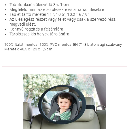
Többfunkciós ülésvédő 3az1-ben
Megfelelő mint az első ülésekre és a hátsó ülésekre
Tablet tartó meretei 11 ", 10,5", 10,2 " a 7,9"
Az ülés egész részet vagy felét vagy csak a szervező rész
megvédi ülést.
Könnyű rögzítés a fejtámlára
Tárolózseb kis helyek tárolására
100% ftalát mentes. 100% PVC-mentes, EN 71-3 biztonsági szabvány,
Méretek: 48,5 x 123 x 1,5 cm