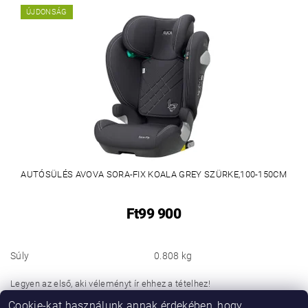
ÚJDONSÁG
AUTÓSÜLÉS AVOVA SORA-FIX KOALA GREY SZÜRKE,100-150CM
Ft99 900
Súly
0.808 kg
Legyen az első, aki véleményt ír ehhez a tételhez!
Cookie-kat használunk annak érdekében, hogy