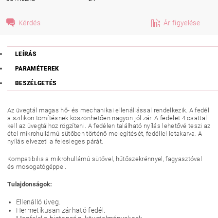
Kérdés
Ár figyelése
LEÍRÁS
PARAMÉTEREK
BESZÉLGETÉS
Az üvegtál magas hő- és mechanikai ellenállással rendelkezik. A fedél
a szilikon tömítésnek köszönhetően nagyon jól zár. A fedelet 4 csattal
kell az üvegtálhoz rögzíteni. A fedélen található nyílás lehetővé teszi az
étel mikrohullámú sütőben történő melegítését, fedéllel letakarva. A
nyílás elvezeti a felesleges párát.
Kompatibilis a mikrohullámú sütővel, hűtőszekrénnyel, fagyasztóval
és mosogatógéppel.
Tulajdonságok:
Ellenálló üveg.
Hermetikusan zárható fedél.