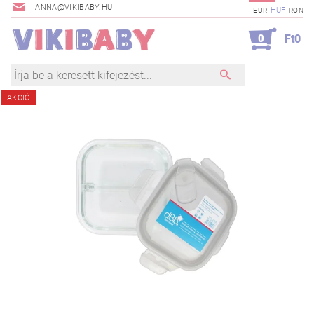
ANNA@VIKIBABY.HU
HUF
EUR
RON
0
Ft0
AKCIÓ