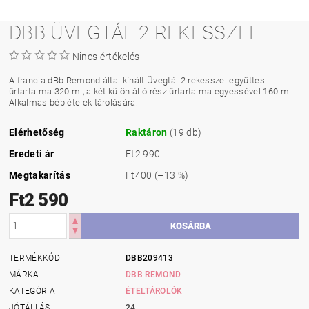
DBB ÜVEGTÁL 2 REKESSZEL
Nincs értékelés
A francia dBb Remond által kínált Üvegtál 2 rekesszel együttes
űrtartalma 320 ml, a két külön álló rész űrtartalma egyessével 160 ml.
Alkalmas bébiételek tárolására.
Elérhetőség
Raktáron
(19 db)
Eredeti ár
Ft2 990
Megtakarítás
Ft400
(–13 %)
Ft2 590
TERMÉKKÓD
DBB209413
MÁRKA
DBB REMOND
KATEGÓRIA
ÉTELTÁROLÓK
JÓTÁLLÁS
24