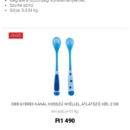
Megfelel a biztonsági követelményeknek.
Szürke színű.
Súlya: 0,334 kg.
AKCIÓ
DBB GYEREK KANÁL HOSSZÚ NYÉLLEL, ÁTLATSZÓ, KÉK, 2 DB
Ft1 690
(–11 %)
Ft1 490