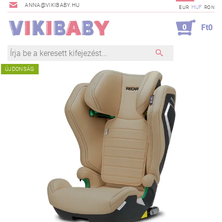
ANNA@VIKIBABY.HU
HUF
EUR
RON
0
Ft0
ÚJDONSÁG