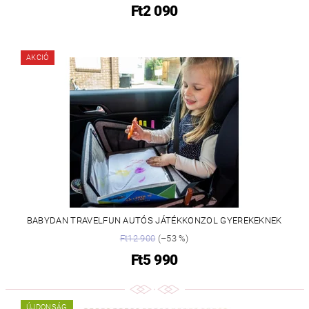
Ft2 090
AKCIÓ
BABYDAN TRAVELFUN AUTÓS JÁTÉKKONZOL GYEREKEKNEK
Ft12 900
(–53 %)
Ft5 990
ÚJDONSÁG