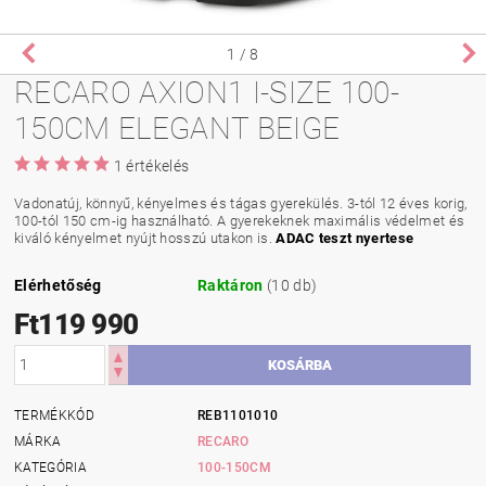
1
/ 8
RECARO AXION1 I-SIZE 100-
150CM ELEGANT BEIGE
1 értékelés
Vadonatúj, könnyű, kényelmes és tágas gyerekülés. 3-tól 12 éves korig,
100-tól 150 cm-ig használható. A gyerekeknek maximális védelmet és
kiváló kényelmet nyújt hosszú utakon is.
ADAC teszt nyertese
Elérhetőség
Raktáron
(10 db)
Ft119 990
TERMÉKKÓD
REB1101010
MÁRKA
RECARO
KATEGÓRIA
100-150CM