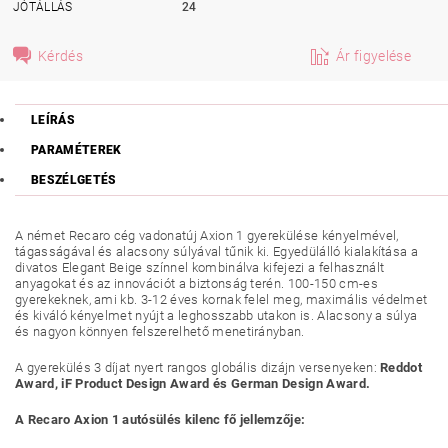
JÓTÁLLÁS
24
Kérdés
Ár figyelése
LEÍRÁS
PARAMÉTEREK
BESZÉLGETÉS
A német Recaro cég vadonatúj Axion 1 gyerekülése kényelmével,
tágasságával és alacsony súlyával tűnik ki. Egyedülálló kialakítása a
divatos Elegant Beige színnel kombinálva kifejezi a felhasznált
anyagokat és az innovációt a biztonság terén. 100-150 cm-es
gyerekeknek, ami kb. 3-12 éves kornak felel meg, maximális védelmet
és kiváló kényelmet nyújt a leghosszabb utakon is. Alacsony a súlya
és nagyon könnyen felszerelhető menetirányban.
A gyerekülés 3 díjat nyert rangos globális dizájn versenyeken:
Reddot
Award, iF Product Design Award és German Design Award.
A Recaro Axion 1 autósülés kilenc fő jellemzője: