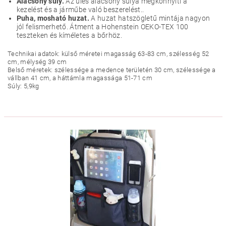
Alacsony súly.
Az ülés alacsony súlya megkönnyíti a
kezelést és a járműbe való beszerelést..
Puha, mosható huzat.
A huzat hatszögletű mintája nagyon
jól felismerhető. Átment a Hohenstein OEKO-TEX 100
teszteken és kíméletes a bőrhöz.
Technikai adatok: külső méretei magasság 63-83 cm, szélesség 52
cm, mélység 39 cm
Belső méretek: szélessége a medence területén 30 cm, szélessége a
vállban 41 cm, a háttámla magassága 51-71 cm
Súly: 5,9kg