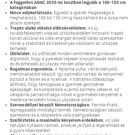
A független ADAC 2025-ös tesztben legjobb a 100-150 cm
kategóriában
Nincs súlykorlátozás.
Egyedül a gyerek magassága a
meghatározó, 100-tól 150 cm-ig használható és a súlya nem
játszik szerepet.
Trapéz alakú oldalsó ütközésvédelem.
Az új,
továbbfejlesztett oldalsó ütközésvédelem innovatív trapéz
konstrukcióval és ütési energiát elnyelő cellás szerkezettel
növeli a stabilitást és hatékonyan csökkenti az ütközési
terhelést.
Ülőfelület.
Az ülőfelület minden centimétere gondosan
átgondolt, hogy a gyerekek teljesen kinyújthassák testüket,
és élvezhessék az utazás minden pillanatát.
Rugalmas ergonómia.
A fejtámla puha, vibrációelnyelő,
memóriahabból készült, így optimális tartást és kényelmet
biztosít a fejnek és a nyaknak. A háttámla dőlésszöge
állítható, hogy támogassa a gyermek gerincének
egészségét, és kompatibilis a jármű bármely ülésével. Az
üléspárna párnázottsága növeli a gyermekek kényelmét a
medence területén hosszú utazások során.
Szenvedéllyel készült Németországban.
Fenntartható,
legmagasabb minőségű termék. Németországban készült,
szeretettel és a részletekre való odafigyeléssel.
Szellőztetés a maximális kényelem érdekében.
Az ülés
hátulján nyílások vannak, amelyek javítják a légáramlást és
a gyors hőelvezetést.