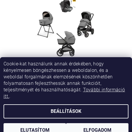
Cookie-kat használunk annak érdekében, hogy
INGLESINA APTICA XT DARWIN RECLINE 4V1 TUNDRA BEIGE
KOMBINÁLT BABAKOCSI
kényelmesen böngészhessen a weboldalon, és a
weboldal forgalmának elemzésének köszönhetően
Ft549 900
(–9 %)
folyamatosan fejleszthessük annak funkcióit,
Ft499 900
teljesítményét és használhatóságát.
További információ
itt.
.
BEÁLLÍTÁSOK
2026 © Vikibaby, minden jog fenntartva.
Shoptet készítette
ELUTASÍTOM
ELFOGADOM