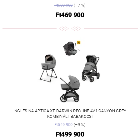
Ft509 900
(–7 %)
Ft469 900
INGLESINA APTICA XT DARWIN RECLINE 4V1 CANYON GREY
KOMBINÁLT BABAKOCSI
Ft549 900
(–9 %)
Ft499 900