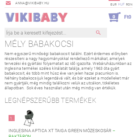
ANNA@VIKIBABY.HU
HUF
EUR
RON
0
Ft0
MÉLY BABAKOCSI
Nem egyszerű minőségi babakocsit találni. Ezért érdemes előnyben
részesíteni a nagy hagyományokkal rendelkező márkákat, amelyek
tervezési és gyártási folyamatait az idő igazolta. Webáruházunkban az
Inglesina termékei széles kínálatát találja, amely 1963 óta gyárt
babakocsit, és több mint húsz éve van jelen hazai piacunkon is.
Néhány babakocsijuk legendává vált, és bár ezeket a modelleket már
nem gyártják, még mindíg találkozni velük az utcákon, tökéletes
állapotban. Sok éves használat után még mindig van értékük.
LEGNÉPSZERŰBB TERMÉKEK
1.
INGLESINA APTICA XT TAIGA GREEN MÓZESKOSÁR
–
RAKTÁRON