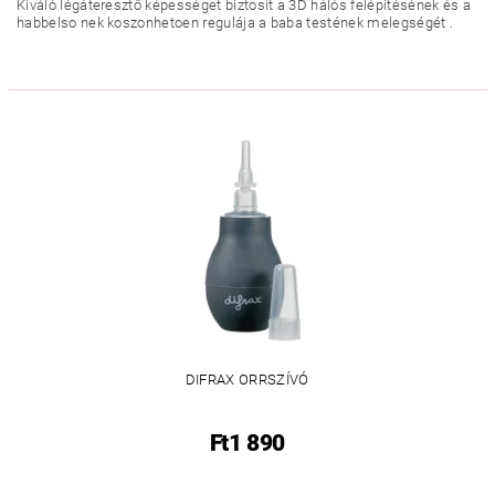
Kiváló légáteresztő képességet biztosít a 3D hálós felépítésének és a
habbelso nek koszonhetoen regulája a baba testének melegségét .
DIFRAX ORRSZÍVÓ
Ft1 890