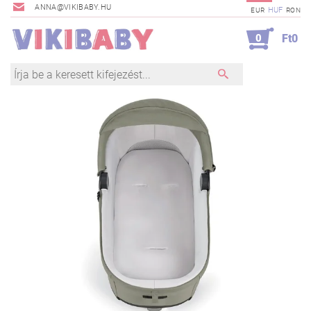
ANNA@VIKIBABY.HU
HUF
EUR
RON
0
Ft0