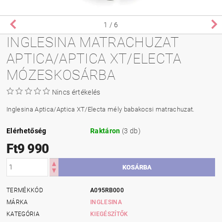
1
/ 6
INGLESINA MATRACHUZAT
APTICA/APTICA XT/ELECTA
MÓZESKOSÁRBA
Nincs értékelés
Inglesina Aptica/Aptica XT/Electa mély babakocsi matrachuzat.
Elérhetőség
Raktáron
(3 db)
Ft9 990
TERMÉKKÓD
A095RB000
MÁRKA
INGLESINA
KATEGÓRIA
KIEGÉSZÍTŐK