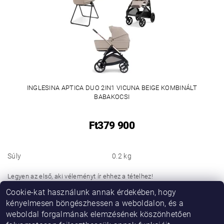
INGLESINA APTICA DUO 2IN1 VICUNA BEIGE KOMBINÁLT
BABAKOCSI
Ft379 900
Súly
0.2 kg
Legyen az első, aki véleményt ír ehhez a tételhez!
Cookie-kat használunk annak érdekében, hogy
Hozzászólás hozzáadása
kényelmesen böngészhessen a weboldalon, és a
weboldal forgalmának elemzésének köszönhetően