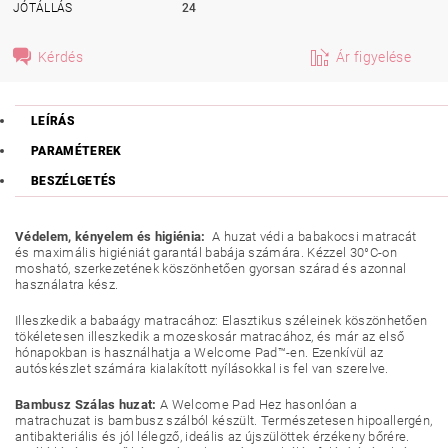
JÓTÁLLÁS
24
Kérdés
Ár figyelése
LEÍRÁS
PARAMÉTEREK
BESZÉLGETÉS
Védelem, kényelem és higiénia:
A huzat védi a babakocsi matracát
és maximális higiéniát garantál babája számára. Kézzel 30°C-on
mosható, szerkezetének köszönhetően gyorsan szárad és azonnal
használatra kész.
Illeszkedik a babaágy matracához: Elasztikus széleinek köszönhetően
tökéletesen illeszkedik a mozeskosár matracához, és már az első
hónapokban is használhatja a Welcome Pad™-en. Ezenkívül az
autóskészlet számára kialakított nyílásokkal is fel van szerelve.
Bambusz Szálas huzat:
A Welcome Pad Hez hasonlóan a
matrachuzat is bambusz szálból készült. Természetesen hipoallergén,
antibakteriális és jól lélegző, ideális az újszülöttek érzékeny bőrére.