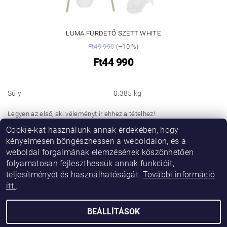
LUMA FÜRDETŐ SZETT WHITE
Ft49 990
(–10 %)
Ft44 990
Súly
0.385 kg
Legyen az első, aki véleményt ír ehhez a tételhez!
Cookie-kat használunk annak érdekében, hogy
Hozzászólás hozzáadása
kényelmesen böngészhessen a weboldalon, és a
weboldal forgalmának elemzésének köszönhetően
folyamatosan fejleszthessük annak funkcióit,
teljesítményét és használhatóságát.
További információ
itt.
.
BEÁLLÍTÁSOK
2026 © Vikibaby, minden jog fenntartva.