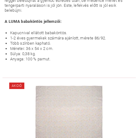
reggel belebújhat a gyerkőc ébredés után, de medence mellet és
tengerparti nyaraláson is jól jön. Este, lefekvés előtt is jól esik
belebújni.
A LUMA babaköntös jellemzői:
Kapucnival ellátott babaköntös.
1-2 éves gyermekek számára ajánlott, mérete 86/92.
Több színben kapható.
Méretei: 36 x 54 x 2 cm.
Súlya: 0,38 kg.
Anyaga: 100 % pamut.
AKCIÓ