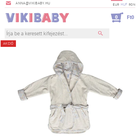
ANNA@VIKIBABY.HU
HUF
EUR
RON
0
Ft0
AKCIÓ