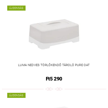
ÚJDONSÁG
LUMA NEDVES TÖRLŐKENDŐ TÁROLÓ PURE OAT
Ft5 290
ÚJDONSÁG