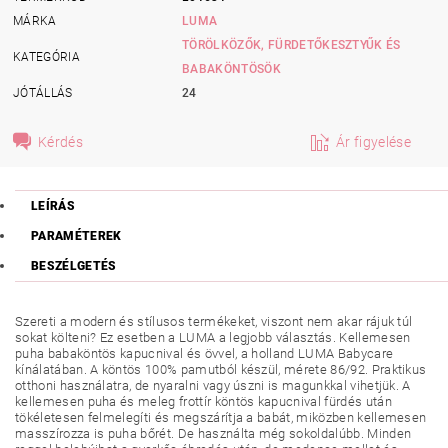
MÁRKA
LUMA
TÖRÖLKÖZŐK, FÜRDETŐKESZTYŰK ÉS
KATEGÓRIA
BABAKÖNTÖSÖK
JÓTÁLLÁS
24
Kérdés
Ár figyelése
LEÍRÁS
PARAMÉTEREK
BESZÉLGETÉS
Szereti a modern és stílusos termékeket, viszont nem akar rájuk túl
sokat költeni? Ez esetben a LUMA a legjobb választás. Kellemesen
puha babaköntös kapucnival és övvel, a holland LUMA Babycare
kínálatában. A köntös
100% pamutból készül, mérete 86/92.
Praktikus
otthoni használatra, de nyaralni vagy úszni is magunkkal vihetjük. A
kellemesen puha és meleg frottír köntös kapucnival fürdés után
tökéletesen felmelegíti és megszárítja a babát, miközben kellemesen
masszírozza is puha bőrét. De használta még sokoldalúbb. Minden