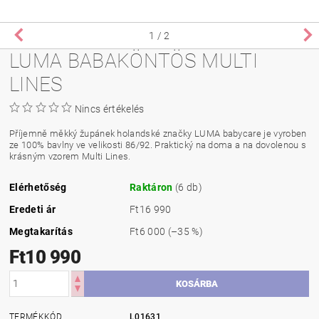
1
/ 2
LUMA BABAKÖNTÖS MULTI
LINES
Nincs értékelés
Příjemně měkký župánek holandské značky LUMA babycare je vyroben
ze 100% bavlny ve velikosti 86/92. Praktický na doma a na dovolenou s
krásným vzorem Multi Lines.
Elérhetőség
Raktáron
(6 db)
Eredeti ár
Ft16 990
Megtakarítás
Ft6 000
(–35 %)
Ft10 990
TERMÉKKÓD
L01631