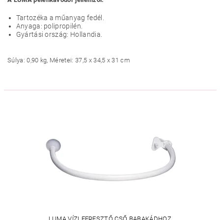
Tartozéka a műanyag fedél.
Anyaga: polipropilén.
Gyártási ország: Hollandia.
Súlya: 0,90 kg, Méretei: 37,5 x 34,5 x 31 cm
LUMA VÍZLEERESZTŐ CSŐ BABAKÁDHOZ