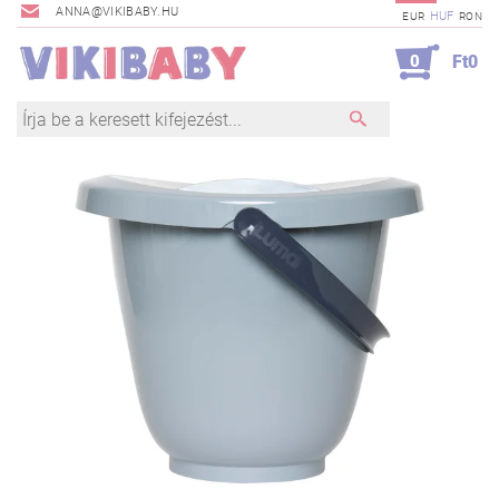
ANNA@VIKIBABY.HU
HUF
EUR
RON
0
Ft0