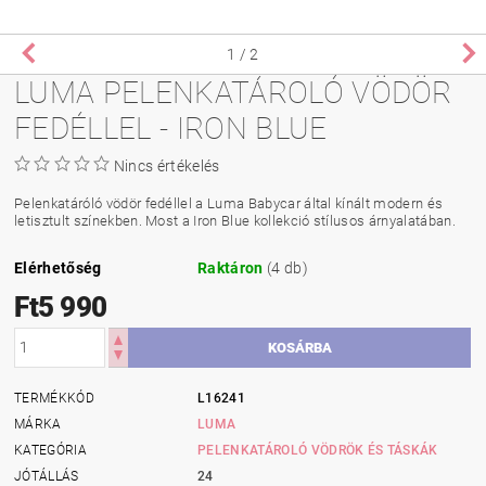
1
/ 2
LUMA PELENKATÁROLÓ VÖDÖR
FEDÉLLEL - IRON BLUE
Nincs értékelés
Pelenkatáróló vödör fedéllel a Luma Babycar által kínált modern és
letisztult színekben. Most a Iron Blue kollekció stílusos árnyalatában.
Elérhetőség
Raktáron
(4 db)
Ft5 990
TERMÉKKÓD
L16241
MÁRKA
LUMA
KATEGÓRIA
PELENKATÁROLÓ VÖDRÖK ÉS TÁSKÁK
JÓTÁLLÁS
24