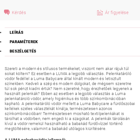
Kérdés
Ár figyelése
LEÍRÁS
PARAMÉTEREK
BESZÉLGETÉS
Szereti a modern és stílusos termékeket, viszont nem akar rájuk túl
sokat költeni? Ez esetben a LUMA a legjobb választás. Pelenkatáróló
vödör fedéllel a Luma Babycare által kínált modern és letisztult
színekben. Kedveli a szép és modern dolgokat, de mégsem szeretne
túl sok pénzt kiadni értük? Nem szeretné, hogy érezhetőek legyenek a
használt pelenkák? Ebben az esetben a legjobb választás a Luma
pelenkatároló vödör, amely higiénikus és több színkombinációban
kapható. A pelenkatáróló vödör mellett a Luma Babycare a fürdőszobai
kellékek széles választékát kínálja, természetesen azonos
színkombinációban! Természetesen mosható textilpelenkákat is
tárolhat a vödörben, nem engedi ki a szagokat. A pelenkák tárolásán
kívül a vödör remekül használható a babakád fürdővízzel történő
megtöltésére, valamint a babakád utólagos kiürítésére.
A LUMA pelenkavödör jellemzői: