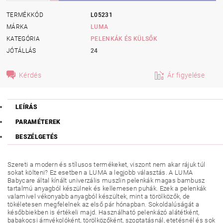
TERMÉKKÓD
L05231
MÁRKA
LUMA
KATEGÓRIA
PELENKÁK ÉS KÜLSŐK
JÓTÁLLÁS
24
Kérdés
Ár figyelése
LEÍRÁS
PARAMÉTEREK
BESZÉLGETÉS
Szereti a modern és stílusos termékeket, viszont nem akar rájuk túl
sokat költeni? Ez esetben a LUMA a legjobb választás. A LUMA
Babycare által kínált univerzális muszlin pelenkák magas bambusz
tartalmú anyagból készülnek és kellemesen puhák. Ezek a pelenkák
valamivel vékonyabb anyagból készültek, mint a törölközők, de
tökéletesen megfelelnek az első pár hónapban. Sokoldalúságát a
későbbiekben is értékeli majd. Használható pelenkázó alátétként,
babakocsi árnyékolóként, törölközőként, szoptatásnál, etetésnél és sok