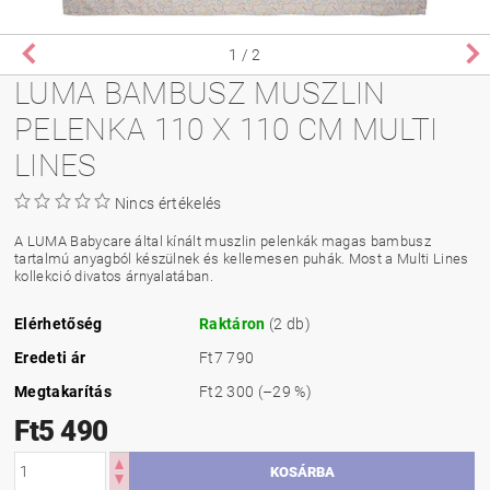
1
/ 2
LUMA BAMBUSZ MUSZLIN
PELENKA 110 X 110 CM MULTI
LINES
Nincs értékelés
A LUMA Babycare által kínált muszlin pelenkák magas bambusz
tartalmú anyagból készülnek és kellemesen puhák. Most a Multi Lines
kollekció divatos árnyalatában.
Elérhetőség
Raktáron
(2 db)
Eredeti ár
Ft7 790
Megtakarítás
Ft2 300
(–29 %)
Ft5 490