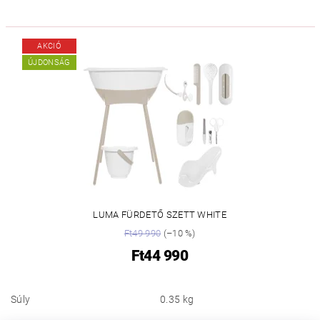
AKCIÓ
ÚJDONSÁG
LUMA FÜRDETŐ SZETT WHITE
Ft49 990
(–10 %)
Ft44 990
Súly
0.35 kg