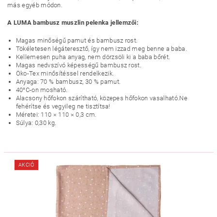
más egyéb módon.
A LUMA bambusz muszlin pelenka jellemzői:
Magas minőségű pamut és bambusz rost.
Tökéletesen légáteresztő, így nem izzad meg benne a baba.
Kellemesen puha anyag, nem dörzsöli ki a baba bőrét.
Magas nedvszívó képességű bambusz rost.
Öko-Tex minősítéssel rendelkezik.
Anyaga: 70 % bambusz, 30 % pamut.
40°C-on mosható.
Alacsony hőfokon szárítható, közepes hőfokon vasalható.Ne
fehérítse és vegyileg ne tisztítsa!
Méretei: 110 × 110 × 0,3 cm.
Súlya: 0,30 kg.
AKCIÓ