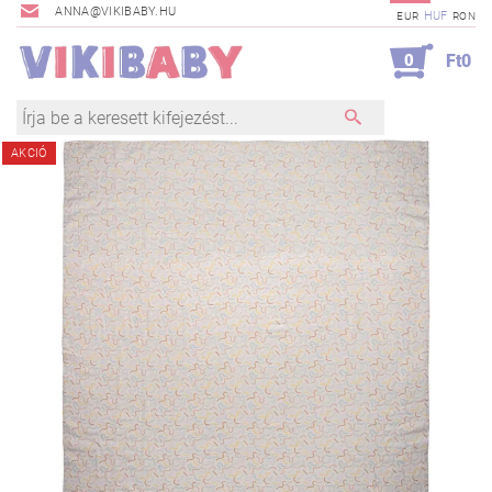
ANNA@VIKIBABY.HU
HUF
EUR
RON
0
Ft0
AKCIÓ