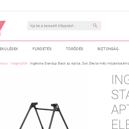
EKÜLÉSEK
FÜRDETÉS
TÖRŐDÉS
BIZTONSÁG
INK
kocsi
Kiegészítők
VÁSÁRLÁSI FELTÉTELEK
Inglesina Standup Black az Aptica, Dior, Electa mély mózeskosárh
ADATKEZELÉSI TÁJÉKOZTATÓ
IN
 MEGFELELŐ MÉRET MEGÁLLAPÍTÁSA
BOLDOG BABA
HAS
ST
AP
EL