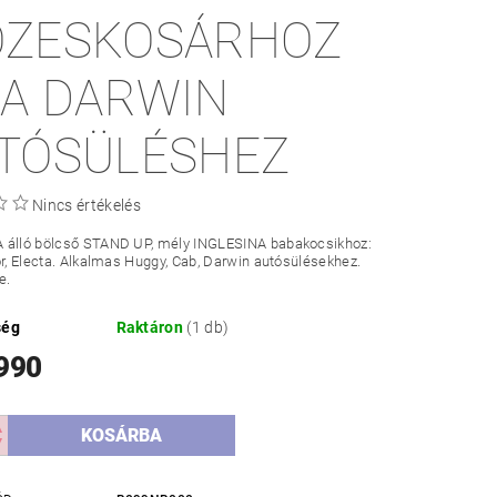
ZESKOSÁRHOZ
 A DARWIN
TÓSÜLÉSHEZ
Nincs értékelés
 álló bölcső STAND UP, mély INGLESINA babakocsikhoz:
or, Electa. Alkalmas Huggy, Cab, Darwin autósülésekhez.
e.
ség
Raktáron
(1 db)
 990