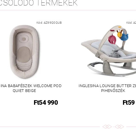
CSOLÓDÓ TERMÉKEK
Kód:
AZ99Q0QUB
Kód:
A
SINA BABAFÉSZEK WELCOME POD
INGLESINA LOUNGE BUTTER 
QUIET BEIGE
PIHENŐSZÉK
Ft54 990
Ft59