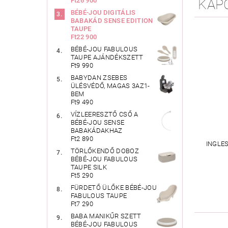
Ft26 900
KAP
BÉBÉ-JOU DIGITÁLIS
BABAKÁD SENSE EDITION
TAUPE
Ft22 900
BÉBÉ-JOU FABULOUS
TAUPE AJÁNDÉKSZETT
Ft9 990
BABYDAN ZSEBES
ÜLÉSVÉDŐ, MAGAS 3AZ1-
BEM
Ft9 490
VÍZLEERESZTŐ CSŐ A
BÉBÉ-JOU SENSE
BABAKÁDAKHAZ
Ft2 890
INGLE
TÖRLŐKENDŐ DOBOZ
BÉBÉ-JOU FABULOUS
TAUPE SILK
Ft5 290
FÜRDETŐ ÜLŐKE BÉBÉ-JOU
FABULOUS TAUPE
Ft7 290
BABA MANIKŰR SZETT
BÉBÉ-JOU FABULOUS