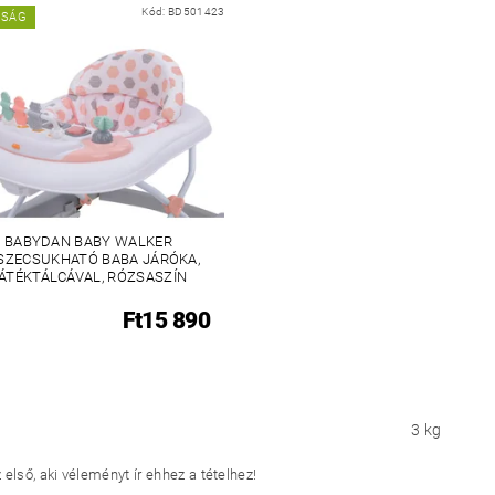
Kód:
BD501423
NSÁG
BABYDAN BABY WALKER
SZECSUKHATÓ BABA JÁRÓKA,
ÁTÉKTÁLCÁVAL, RÓZSASZÍN
Ft15 890
3 kg
első, aki véleményt ír ehhez a tételhez!