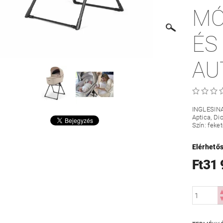
MÓ
ÉS
AU
INGLESINA
Aptica, Di
Szín: feket
Elérhető
Ft31