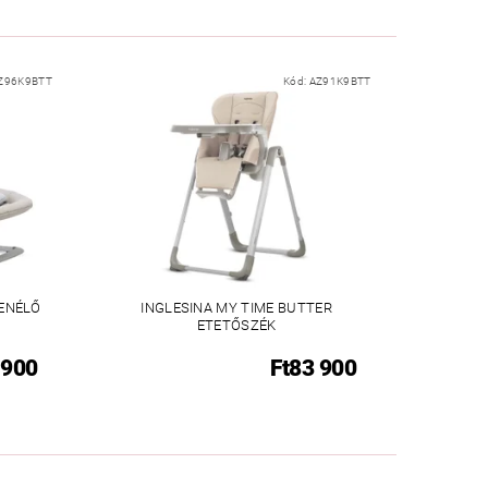
Z96K9BTT
Kód:
AZ91K9BTT
ZENÉLŐ
INGLESINA MY TIME BUTTER
ETETŐSZÉK
 900
Ft83 900