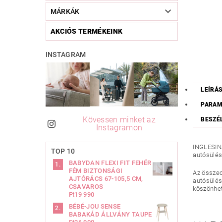
MÁRKÁK
AKCIÓS TERMÉKEINK
INSTAGRAM
LEÍRÁ
PARAM
Kövessen minket az
BESZÉ
Instagramon
INGLESINA
TOP 10
autósülés
BABYDAN FLEXI FIT FEHÉR
FÉM BIZTONSÁGI
Az összec
AJTÓRÁCS 67-105,5 CM,
autósülés
CSAVAROS
köszönhet
Ft19 990
BÉBÉ-JOU SENSE
BABAKÁD ÁLLVÁNY TAUPE