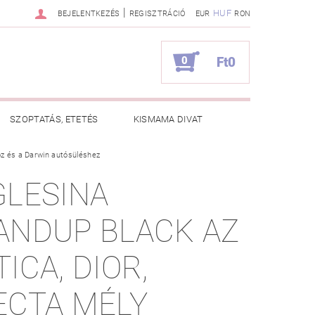
|
HUF
BEJELENTKEZÉS
REGISZTRÁCIÓ
EUR
RON
0
Ft0
SZOPTATÁS, ETETÉS
KISMAMA DIVAT
oz és a Darwin autósüléshez
KAPCSOLAT
GLESINA
ZNOS TANÁCSOK
RENDELÉSEM
ANDUP BLACK AZ
TICA, DIOR,
ECTA MÉLY