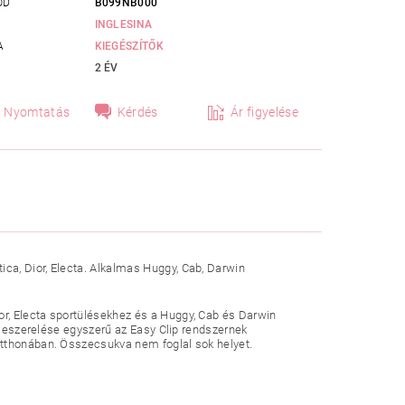
ÓD
B099NB000
INGLESINA
A
KIEGÉSZÍTŐK
2 ÉV
Nyomtatás
Kérdés
Ár figyelése
ca, Dior, Electa. Alkalmas Huggy, Cab, Darwin
r, Electa sportülésekhez és a Huggy, Cab és Darwin
s leszerelése egyszerű az Easy Clip rendszernek
otthonában. Összecsukva nem foglal sok helyet.