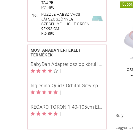
TAUPE
ÚJDO
Ft4 490
PUZZLE HABSZIVACS
JÁTSZÓSZŐNYEG
SZEGÉLLYEL LIGHT GREEN
92X92 CM
Ft6 890
MOSTANÁBAN ÉRTÉKELT
TERMÉKEK
BabyDan Adapter oszlop körüli rögzítésre
ÖS
|
J
Inglesina Quid3 Orbital Grey sport babakocsi
|
RECARO TORON 1 40-105cm Elegant Beige
|
Súly
Legyen az 