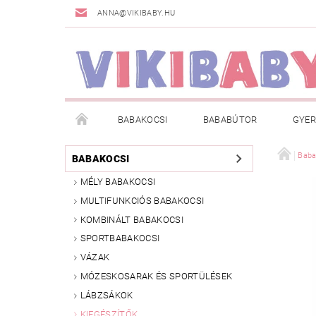
ANNA@VIKIBABY.HU
BABAKOCSI
BABABÚTOR
GYER
DOGSPACE
MÁRKÁK
AKCIÓS TERMÉKE
Baba
BABAKOCSI
MÉLY BABAKOCSI
TÖRZSVÁSÁRLÓI PROGRAM
RÓLUNK
A
MULTIFUNKCIÓS BABAKOCSI
KOMBINÁLT BABAKOCSI
SPORTBABAKOCSI
VÁZAK
MÓZESKOSARAK ÉS SPORTÜLÉSEK
LÁBZSÁKOK
KIEGÉSZÍTŐK