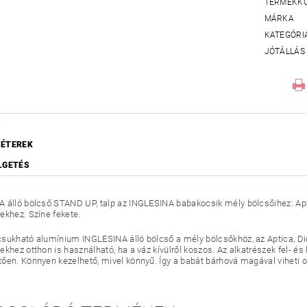
TERMÉKK
MÁRKA
KATEGÓRI
JÓTÁLLÁS
S
ÉTEREK
LGETÉS
 álló bölcső STAND UP, talp az INGLESINA babakocsik mély bölcsőihez: Apti
ekhez. Színe fekete.
sukható alumínium INGLESINA álló bölcső a mély bölcsőkhöz, az Aptica, Dio
ekhez otthon is használható, ha a váz kívülről koszos. Az alkatrészek fel- é
ően. Könnyen kezelhető, mivel könnyű. Így a babát bárhová magával viheti 