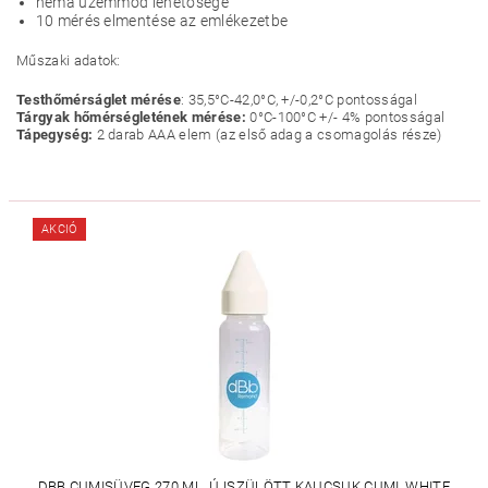
néma üzemmód lehetősége
10 mérés elmentése az emlékezetbe
Műszaki adatok:
Testhőmérságlet mérése
: 35,5°C-42,0°C, +/-0,2°C pontosságal
Tárgyak hőmérségletének mérése:
0°C-100°C +/- 4% pontosságal
Tápegység:
2 darab AAA elem (az első adag a csomagolás része)
AKCIÓ
DBB CUMISÜVEG 270 ML, ÚJSZÜLÖTT KAUCSUK CUMI, WHITE