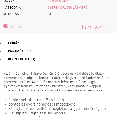
MÁRKA
DBB REMOND
KATEGÓRIA
GYEREK ORVOSI LÁZMÉRŐ
JÓTÁLLÁS
24
Kérdés
Ár figyelése
LEÍRÁS
PARAMÉTEREK
BESZÉLGETÉS (1)
Az érintés nélküli infravörös hőmérő a test és különböző felöletek
hőmérésére szolgál. Ellenőrizini tudja vele gyermeke fürdővize, étele
hőmérsékletét is. Az érintés mentes hőmérés előnye, hogy a
gyermeket nem kell miatta felébreszteni, vagy másféle képpen
ingerelni. Elég 1 pillanatra a homlokához tenni és már kész is van.
érintés nélküli infravörös hőmérő
pontos és gyors hőmérés (1 másodperc)
két fajta mérés: testhőmérséglet és tárgyak hőmérséglete
LCD kijelző 3 fajta szín indikátorral