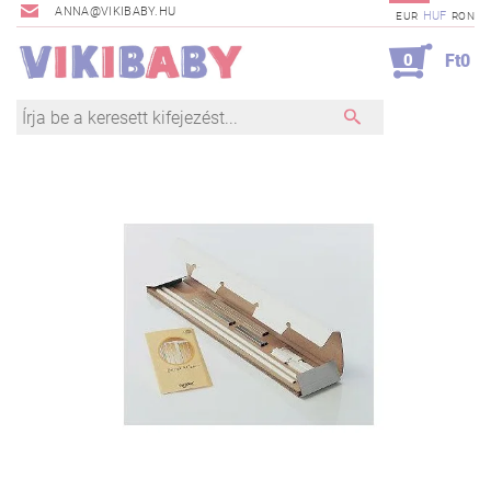
ANNA@VIKIBABY.HU
HUF
EUR
RON
0
Ft0