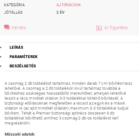
KATEGÓRIA
AJTÓRÁCSOK
JÓTÁLLÁS
2 ÉV
Kérdés
Ár figyelése
LEÍRÁS
PARAMÉTEREK
BESZÉLGETÉS
A csomag 2 db toldalékot tartalmaz, minden darab 7 cm bővítést tesz
lehetővé. A csomag a 2 db toldalékon kívül tartalmaz továbbá a
bővítéshez szükséges hosszabbító merevítőket, amelyek lehetővé
teszik a rács mindkét oldalon 3-3 toldalékkal történő bővítését. A
biztonsági előírásoknak megfelelően a rácsot az egyik és a másik
oldalon is (az ajtó mindkét oldalán) maximum 3-3 toldalékkal tudjuk
bővíteni. Tehát a Premier biztonsági ajtórács összesen 6 db
toldalékkal bővíthető, amihez 3 csomag 2 db-os toldalékot kell
megvásárolni.
Műszaki adatok: