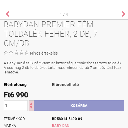
1
/ 4
BABYDAN PREMIER FÉM
TOLDALÉK FEHÉR, 2 DB, 7
CM/DB
Nincs értékelés
A BabyDan által kínált Premier biztonsági ajtórácshoz tartozó toldalék.
A csomag 2 db toldalékot tartalmaz, minden darab 7 cm bővítést tesz
lehetővé.
Elérhetőség
Előrendelhető
Ft6 990
TERMÉKKÓD
BD58014-5400-09
MÁRKA
BABY DAN