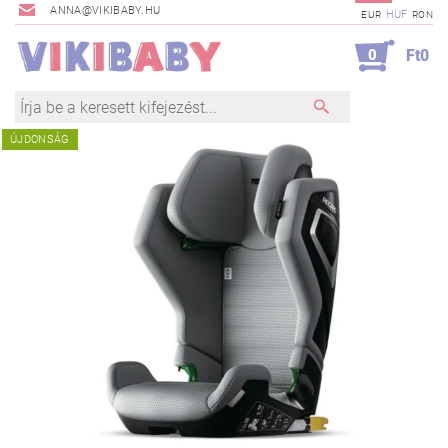
ANNA@VIKIBABY.HU
HUF
EUR
RON
0
Ft0
ÚJDONSÁG