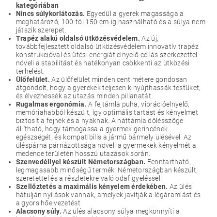
kategóriában
Nincs súlykorlátozás.
Egyedül a gyerek magassága a
meghatározó, 100-tól 150 cm-ig használható és a súlya nem
játszik szerepet.
Trapéz alakú oldalsó ütközésvédelem.
Az új,
továbbfejlesztett oldalsó ütközésvédelem innovatív trapéz
konstrukcióval és ütési energiát elnyelő cellás szerkezettel
növeli a stabilitást és hatékonyan csökkenti az ütközési
terhelést.
Ülőfelület.
Az ülőfelület minden centimétere gondosan
átgondolt, hogy a gyerekek teljesen kinyújthassák testüket,
és élvezhessék az utazás minden pillanatát.
Rugalmas ergonómia.
A fejtámla puha, vibrációelnyelő,
memóriahabból készült, így optimális tartást és kényelmet
biztosít a fejnek és a nyaknak. A háttámla dőlésszöge
állítható, hogy támogassa a gyermek gerincének
egészségét, és kompatibilis a jármű bármely ülésével. Az
üléspárna párnázottsága növeli a gyermekek kényelmét a
medence területén hosszú utazások során.
Szenvedéllyel készült Németországban.
Fenntartható,
legmagasabb minőségű termék. Németországban készült,
szeretettel és a részletekre való odafigyeléssel.
Szellőztetés a maximális kényelem érdekében.
Az ülés
hátulján nyílások vannak, amelyek javítják a légáramlást és
a gyors hőelvezetést.
Alacsony súly.
Az ülés alacsony súlya megkönnyíti a