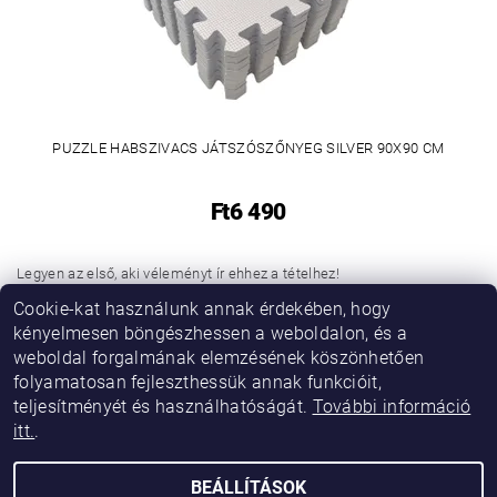
PUZZLE HABSZIVACS JÁTSZÓSZŐNYEG SILVER 90X90 CM
Ft6 490
Legyen az első, aki véleményt ír ehhez a tételhez!
Cookie-kat használunk annak érdekében, hogy
Hozzászólás hozzáadása
kényelmesen böngészhessen a weboldalon, és a
weboldal forgalmának elemzésének köszönhetően
folyamatosan fejleszthessük annak funkcióit,
teljesítményét és használhatóságát.
További információ
itt.
.
BEÁLLÍTÁSOK