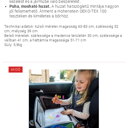
kezelést és a járműbe való beszerelést..
Puha, mosható huzat.
A huzat hatszögletű mintája nagyon
jól felismerhető. Átment a Hohenstein OEKO-TEX 100
teszteken és kíméletes a bőrhöz.
Technikai adatok: külső méretei magasság 63-83 cm, szélesség 52
cm, mélység 39 cm
Belső méretek: szélessége a medence területén 30 cm, szélessége a
vállban 41 cm, a háttámla magassága 51-71 cm
Súly: 5,9kg
AKCIÓ