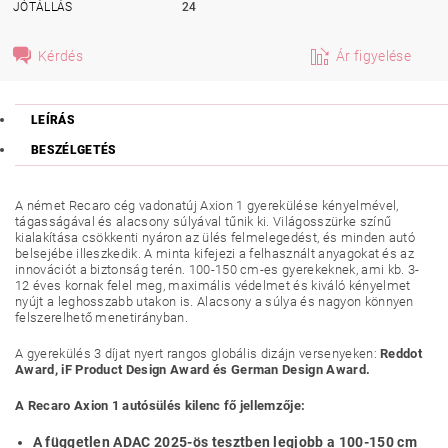
JÓTÁLLÁS
24
Kérdés
Ár figyelése
LEÍRÁS
BESZÉLGETÉS
A német Recaro cég vadonatúj Axion 1 gyerekülése kényelmével,
tágasságával és alacsony súlyával tűnik ki. Világosszürke színű
kialakítása csökkenti nyáron az ülés felmelegedést, és minden autó
belsejébe illeszkedik. A minta kifejezi a felhasznált anyagokat és az
innovációt a biztonság terén. 100-150 cm-es gyerekeknek, ami kb. 3-
12 éves kornak felel meg, maximális védelmet és kiváló kényelmet
nyújt a leghosszabb utakon is. Alacsony a súlya és nagyon könnyen
felszerelhető menetirányban.
A gyerekülés 3 díjat nyert rangos globális dizájn versenyeken:
Reddot
Award, iF Product Design Award és German Design Award.
A Recaro Axion 1 autósülés kilenc fő jellemzője:
A független ADAC 2025-ös tesztben legjobb a 100-150 cm