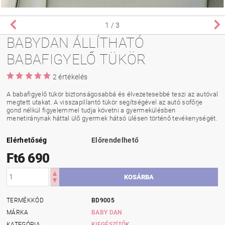
1
/ 3
BABYDAN ÁLLÍTHATÓ
BABAFIGYELŐ TÜKÖR
2 értékelés
A babafigyelő tükör biztonságosabbá és élvezetesebbé teszi az autóval
megtett utakat. A visszapillantó tükör segítségével az autó sofőrje
gond nélkül figyelemmel tudja követni a gyermekülésben
menetiránynak háttal ülő gyermek hátsó ülésen történő tevékenységét.
Elérhetőség
Előrendelhető
Ft6 690
TERMÉKKÓD
BD9005
MÁRKA
BABY DAN
KATEGÓRIA
KIEGÉSZÍTŐK