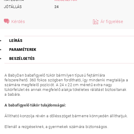
JÓTÁLLÁS
24
Kérdés
Ár figyelése
LEÍRÁS
PARAMÉTEREK
BESZÉLGETÉS
A BabyDan babafigyelő tükör bármilyen típusú fejtámlára
felszerelhető. 360 fokos szögben fordítható, így mindenki megtalálja a
számára megfelelő pozíciót. A 24 x 22 cm méretű extra nagy
tükörfelület és annak megfelelő alakja tökéletes rálátást biztosítanak
a babára.
A babafigyelő tükör tulajdonságai:
Állítható konzolja révén a dőlésszöget bármerre könnyedén állíthatjuk.
Ellenáll a rezgéseknek, a gyermekek számára biztonságos.