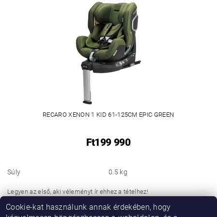
RECARO XENON 1 KID 61-125CM EPIC GREEN
Ft199 990
Súly
0.5 kg
Legyen az első, aki véleményt ír ehhez a tételhez!
Cookie-kat használunk annak érdekében, hogy
Hozzászólás hozzáadása