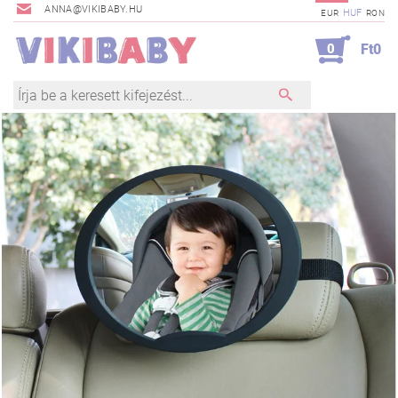
ANNA@VIKIBABY.HU
HUF
EUR
RON
0
Ft0