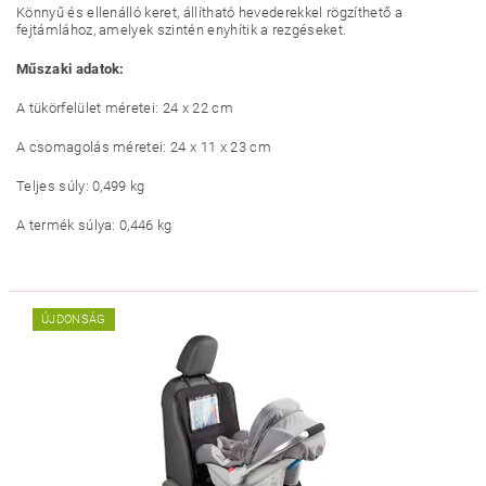
Könnyű és ellenálló keret, állítható hevederekkel rögzíthető a
fejtámlához, amelyek szintén enyhítik a rezgéseket.
Műszaki adatok:
A tükörfelület méretei: 24 x 22 cm
A csomagolás méretei: 24 x 11 x 23 cm
Teljes súly: 0,499 kg
A termék súlya: 0,446 kg
ÚJDONSÁG