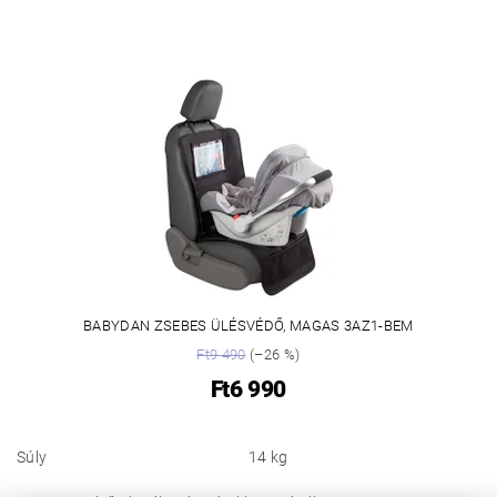
BABYDAN ZSEBES ÜLÉSVÉDŐ, MAGAS 3AZ1-BEM
Ft9 490
(–26 %)
Ft6 990
Súly
14 kg