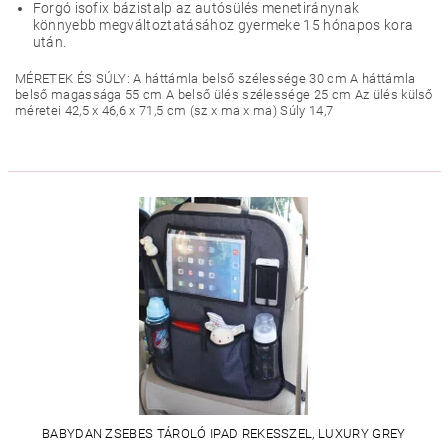
Forgó isofix bázistalp az autósülés menetiránynak
könnyebb megváltoztatásához gyermeke 15 hónapos kora
után.
MÉRETEK ÉS SÚLY: A háttámla belső szélessége 30 cm A háttámla
belső magassága 55 cm A belső ülés szélessége 25 cm Az ülés külső
méretei 42,5 x 46,6 x 71,5 cm (sz x ma x ma) Súly 14,7
BABYDAN ZSEBES TÁROLÓ IPAD REKESSZEL, LUXURY GREY