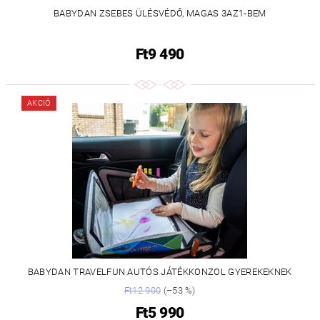
BABYDAN ZSEBES ÜLÉSVÉDŐ, MAGAS 3AZ1-BEM
Ft9 490
AKCIÓ
BABYDAN TRAVELFUN AUTÓS JÁTÉKKONZOL GYEREKEKNEK
Ft12 900
(–53 %)
Ft5 990