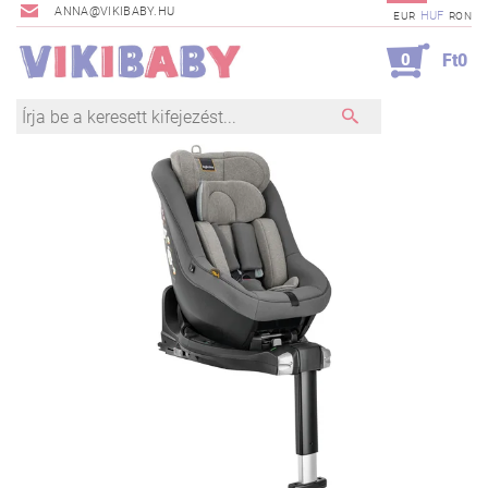
ANNA@VIKIBABY.HU
HUF
EUR
RON
0
Ft0