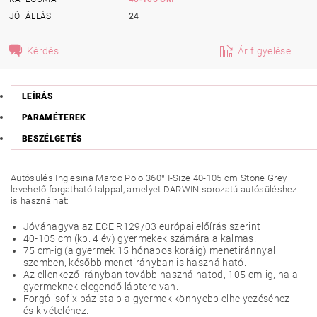
JÓTÁLLÁS
24
Kérdés
Ár figyelése
LEÍRÁS
PARAMÉTEREK
BESZÉLGETÉS
Autósülés Inglesina Marco Polo 360° I-Size 40-105 cm Stone Grey
levehető forgatható talppal, amelyet DARWIN sorozatú autósüléshez
is használhat:
Jóváhagyva az ECE R129/03 európai előírás szerint
40-105 cm (kb. 4 év) gyermekek számára alkalmas.
75 cm-ig (a gyermek 15 hónapos koráig) menetiránnyal
szemben, később menetirányban is használható.
Az ellenkező irányban tovább használhatod, 105 cm-ig, ha a
gyermeknek elegendő lábtere van.
Forgó isofix bázistalp a gyermek könnyebb elhelyezéséhez
és kivételéhez.