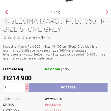
1
/ 10
INGLESINA MARCO POLO 360° I-
SIZE STONE GREY
Nincs értékelés
Inglesina Marco Polo 360° I-Size 40-105 cm Stone Grey ideális a
gyermek autósülésbe helyezéséhez a 360°-os elforgatási
lehetőségnek köszönhetően. Az I-Size szabvány szerint 40-105 cm-es
gyermekek számára engedélyezett.
Elérhetőség
Raktáron
(2 db)
Ft214 900
TERMÉKKÓD
AV79R0STG
MÁRKA
INGLESINA
KATEGÓRIA
40-105 CM