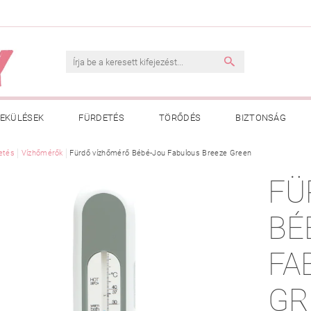
EKÜLÉSEK
FÜRDETÉS
TÖRŐDÉS
BIZTONSÁG
INK
etés
Vízhőmérők
VÁSÁRLÁSI FELTÉTELEK
Fürdő vízhőmérő Bébé-Jou Fabulous Breeze Green
ADATKEZELÉSI TÁJÉKOZTATÓ
FÜ
 MEGFELELŐ MÉRET MEGÁLLAPÍTÁSA
BOLDOG BABA
HAS
BÉ
FABU
GR