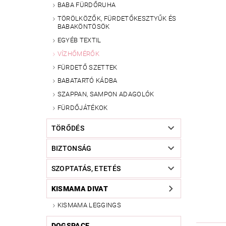
BABA FÜRDŐRUHA
TÖRÖLKÖZŐK, FÜRDETŐKESZTYŰK ÉS
BABAKÖNTÖSÖK
EGYÉB TEXTIL
VÍZHŐMÉRŐK
FÜRDETŐ SZETTEK
BABATARTÓ KÁDBA
SZAPPAN, SAMPON ADAGOLÓK
FÜRDŐJÁTÉKOK
TÖRŐDÉS
BIZTONSÁG
SZOPTATÁS, ETETÉS
KISMAMA DIVAT
KISMAMA LEGGINGS
DOGSPACE