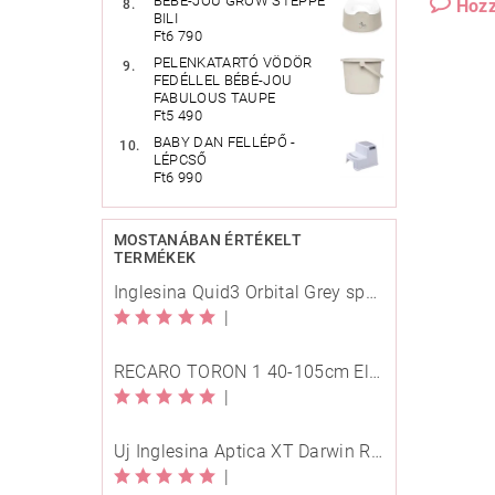
BÉBÉ-JOU GROW STEPPE
Hozz
BILI
Ft6 790
PELENKATARTÓ VÖDÖR
FEDÉLLEL BÉBÉ-JOU
FABULOUS TAUPE
Ft5 490
BABY DAN FELLÉPŐ -
LÉPCSŐ
Ft6 990
MOSTANÁBAN ÉRTÉKELT
TERMÉKEK
Inglesina Quid3 Orbital Grey sport babakocsi
|
RECARO TORON 1 40-105cm Elegant Beige
|
Új Inglesina Aptica XT Darwin Recline Evo 4in1 Himalaya Blue multifunkciós babakocsi
|