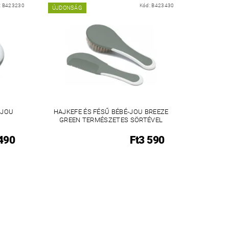
:
B423230
Kód:
B423430
ÚJDONSÁG
-JOU
HAJKEFE ÉS FÉSŰ BÉBÉ-JOU BREEZE
GREEN TERMÉSZETES SÖRTÉVEL
 490
Ft3 590