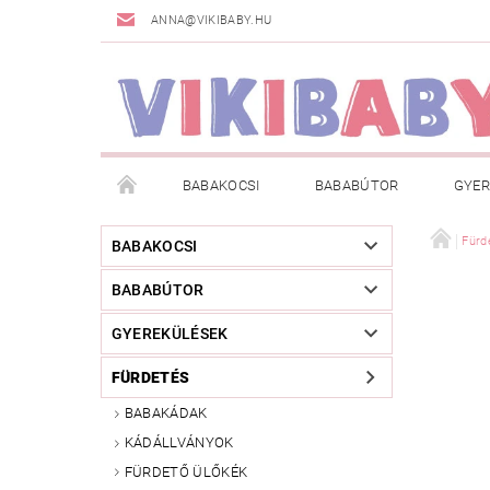
ANNA@VIKIBABY.HU
BABAKOCSI
BABABÚTOR
GYER
DOGSPACE
MÁRKÁK
AKCIÓS TERMÉKE
Fürd
BABAKOCSI
BABABÚTOR
TÖRZSVÁSÁRLÓI PROGRAM
RÓLUNK
A
GYEREKÜLÉSEK
FÜRDETÉS
BABAKÁDAK
KÁDÁLLVÁNYOK
FÜRDETŐ ÜLŐKÉK