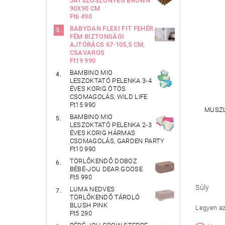
JÁTSZÓSZŐNYEG BROWN
90X90 CM
Ft6 490
BABYDAN FLEXI FIT FEHÉR
FÉM BIZTONSÁGI
AJTÓRÁCS 67-105,5 CM,
CSAVAROS
Ft19 990
BAMBINO MIO
LESZOKTATÓ PELENKA 3-4
ÉVES KORIG ÖTÖS
CSOMAGOLÁS, WILD LIFE
Ft15 990
MUSZL
BAMBINO MIO
LESZOKTATÓ PELENKA 2-3
ÉVES KORIG HÁRMAS
CSOMAGOLÁS, GARDEN PARTY
Ft10 990
TÖRLŐKENDŐ DOBOZ
BÉBÉ-JOU DEAR GOOSE
Ft5 990
Súly
LUMA NEDVES
TÖRLŐKENDŐ TÁROLÓ
BLUSH PINK
Legyen az 
Ft5 290