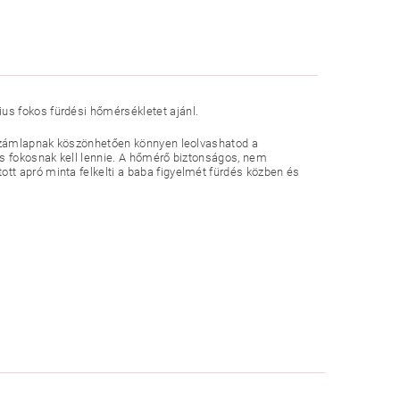
us fokos fürdési hőmérsékletet ajánl.
y számlapnak köszönhetően könnyen leolvashatod a
us fokosnak kell lennie. A hőmérő biztonságos, nem
t apró minta felkelti a baba figyelmét fürdés közben és