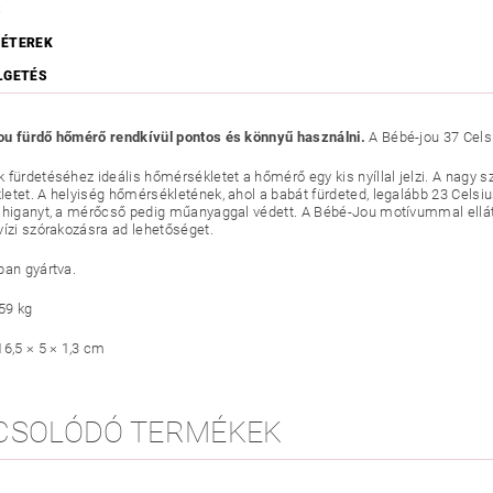
S
ÉTEREK
LGETÉS
u fürdő hőmérő rendkívül pontos és könnyű használni.
A Bébé-jou 37 Celsi
 fürdetéséhez ideális hőmérsékletet a hőmérő egy kis nyíllal jelzi. A nag
etet. A helyiség hőmérsékletének, ahol a babát fürdeted, legalább 23 Celsi
 higanyt, a mérőcső pedig műanyaggal védett. A Bébé-Jou motívummal ellátot
vízi szórakozásra ad lehetőséget.
ban gyártva.
59 kg
16,5 × 5 × 1,3 cm
CSOLÓDÓ TERMÉKEK