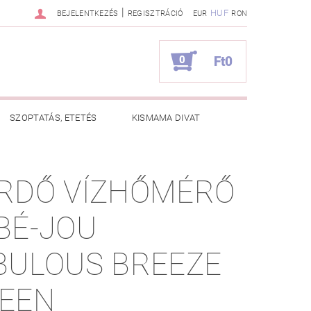
|
HUF
BEJELENTKEZÉS
REGISZTRÁCIÓ
EUR
RON
0
Ft0
SZOPTATÁS, ETETÉS
KISMAMA DIVAT
KAPCSOLAT
RDŐ VÍZHŐMÉRŐ
ZNOS TANÁCSOK
RENDELÉSEM
BÉ-JOU
LOUS BREEZE
EEN