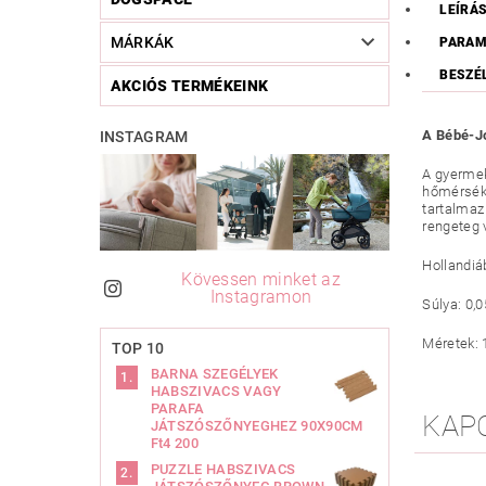
LEÍRÁ
MÁRKÁK
PARAM
BESZÉ
AKCIÓS TERMÉKEINK
A Bébé-Jo
INSTAGRAM
A gyermek
hőmérsékl
tartalmaz
rengeteg 
Hollandiá
Kövessen minket az
Instagramon
Súlya: 0,0
Méretek: 
TOP 10
BARNA SZEGÉLYEK
HABSZIVACS VAGY
PARAFA
KAP
JÁTSZÓSZŐNYEGHEZ 90X90CM
Ft4 200
PUZZLE HABSZIVACS