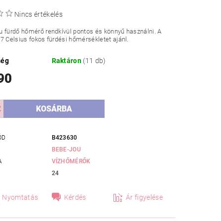
Nincs értékelés
 fürdő hőmérő rendkívül pontos és könnyű használni. A
7 Celsius fokos fürdési hőmérsékletet ajánl.
ség
Raktáron
(11 db)
90
ÓD
B423630
BEBE-JOU
A
VÍZHŐMÉRŐK
24
Nyomtatás
Kérdés
Ár figyelése