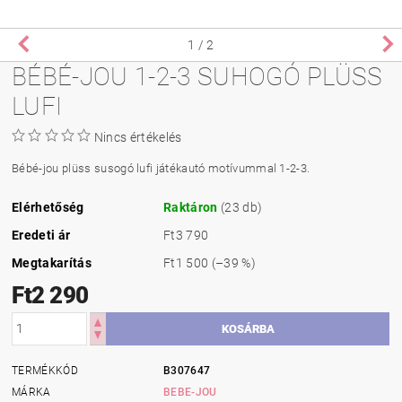
1
/ 2
BÉBÉ-JOU 1-2-3 SUHOGÓ PLÜSS
LUFI
Nincs értékelés
Bébé-jou plüss susogó lufi játékautó motívummal 1-2-3.
Elérhetőség
Raktáron
(23 db)
Eredeti ár
Ft3 790
Megtakarítás
Ft1 500
(–39 %)
Ft2 290
TERMÉKKÓD
B307647
MÁRKA
BEBE-JOU