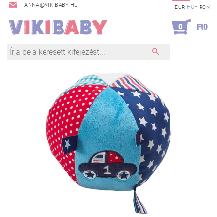
ANNA@VIKIBABY.HU
HUF
EUR
RON
0
Ft0