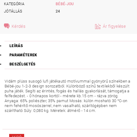
KATEGÓRIA
BÉBÉ-JOU
JÓTÁLLÁS
24
Kérdés
Ár figyelése
LEÍRÁS
PARAMÉTEREK
BESZÉLGETÉS
Vidám plüss susogó lufi játékautó motívummal gyönyörű színekben a
Bébé-jou 1-2-3 design sorozatból. Különböző színű textilekből készült
puha játék. Segíti az érintés, fogás és hallás gyakorlását, támogatja a
felfedezést. - 0 hónapos kortól - mérete kb.15 cm - rázva zörög.
Anyaga: 65% poliészter, 35% pamut Mosás: külön mosható 30 °C-on
nem fehérítő mosószerrel, nem vasalható, szárítógépben nem
szárítható Súly: 0,080 kg. Méretek: átmérő - 14 cm.