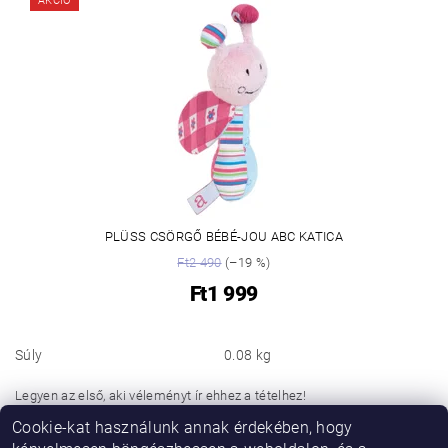
AKCIÓ
PLÜSS CSÖRGŐ BÉBÉ-JOU ABC KATICA
Ft2 490
(–19 %)
Ft1 999
Súly
0.08 kg
Legyen az első, aki véleményt ír ehhez a tételhez!
Cookie-kat használunk annak érdekében, hogy
Hozzászólás hozzáadása