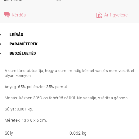
Kérdés
Ár figyelése
LEÍRÁS
PARAMÉTEREK
BESZÉLGETÉS
A cumilánc biztosítja, hogy a cumi mindíg kéznél van, és nem veszik el
olyan könnyen.
Anyag
:
65
%
poliészter
, 35% pamut
Mosás: kézben 30°C-on fehérítő nélkül. Ne vasalja, szárítsa gépben.
Súlya: 0,061 kg.
Méretek: 13 x 6 x 6
cm
.
Súly
0.062 kg