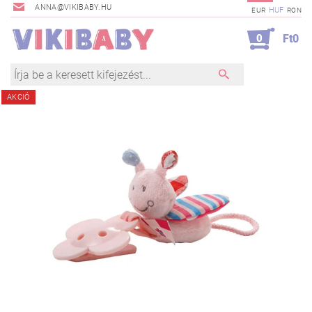
ANNA@VIKIBABY.HU
HUF
EUR
RON
0
Ft0
AKCIÓ