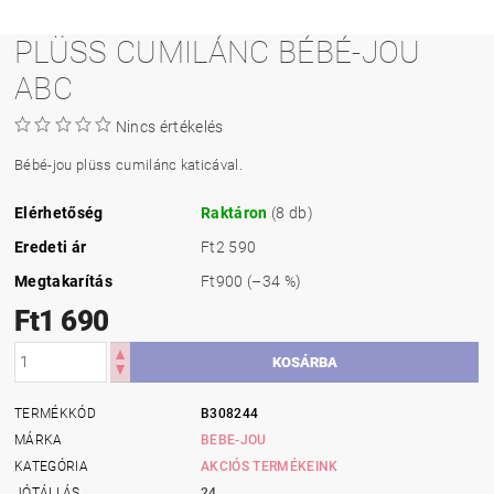
PLÜSS CUMILÁNC BÉBÉ-JOU
ABC
Nincs értékelés
Bébé-jou plüss cumilánc katicával.
Elérhetőség
Raktáron
(8 db)
Eredeti ár
Ft2 590
Megtakarítás
Ft900
(–34 %)
Ft1 690
TERMÉKKÓD
B308244
MÁRKA
BEBE-JOU
KATEGÓRIA
AKCIÓS TERMÉKEINK
JÓTÁLLÁS
24