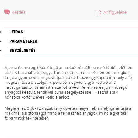
Kérdés
Ár figyelése
LEÍRÁS
PARAMÉTEREK
BESZÉLGETÉS
A puha és meleg, több rétegű pamutból készült poncsó fürdés előtt és
után is használható, vagy akár a medencénél is. Kellemes melegben
tartja a gyermeket, megszárítja a bőrét. Része egy kapucni, amely a fej
megszárítására szolgál. A poncsó megvédi a gyerkőc bőrét a
napsugárzástól, valamint a széltől is véd. Kellemes és jó minőségű
anyagból készült, rendkívül puha szegélyezéssel. Használata 4
hónapos kortól 2 éves korig ajánlott.
Megfelel az OKO-TEX szabvány követelményeinek, amely garantálja a
maximális biztonságot mind a felhasznált anyagok, mind a gyártási
folyamatok tekintetében.