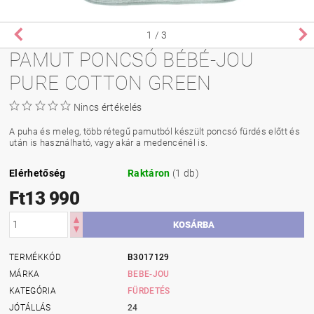
1
/ 3
PAMUT PONCSÓ BÉBÉ-JOU
PURE COTTON GREEN
Nincs értékelés
A puha és meleg, több rétegű pamutból készült poncsó fürdés előtt és
után is használható, vagy akár a medencénél is.
Elérhetőség
Raktáron
(1 db)
Ft13 990
TERMÉKKÓD
B3017129
MÁRKA
BEBE-JOU
KATEGÓRIA
FÜRDETÉS
JÓTÁLLÁS
24