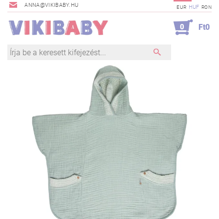
ANNA@VIKIBABY.HU
HUF
EUR
RON
0
Ft0