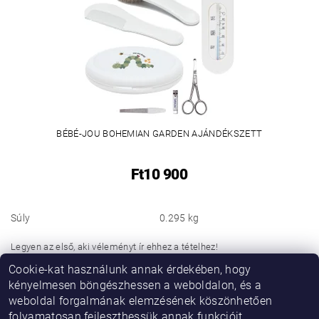
BÉBÉ-JOU BOHEMIAN GARDEN AJÁNDÉKSZETT
Ft10 900
Súly
0.295 kg
Legyen az első, aki véleményt ír ehhez a tételhez!
Cookie-kat használunk annak érdekében, hogy
Hozzászólás hozzáadása
kényelmesen böngészhessen a weboldalon, és a
weboldal forgalmának elemzésének köszönhetően
folyamatosan fejleszthessük annak funkcióit,