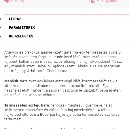
Kérdés
Ár figyelése
LEÍRÁS
PARAMÉTEREK
BESZÉLGETÉS
Aranyos és praktikus ajándékszett tartalma egy természetes sörtéjű
kefe, és lekerekített fogakkal rendelkező fésű. Nem irritálja a baba
fejbőrét, kellemesen masszíroz és elősegíti a haj növekedését. Része
egy manikűr szett. Bebe-jou Ajándékszett Fabulous Taupe magában
rejt még egy vízhőmérőt fürdetéshez.
Manikűr:
tartalmaz egy lekerekített végű ollót, körömreszelőt és kis
körömcsipeszt is. Minden rozsdamentes acélból készült. Egyes
használat előtt mindent alaposan tisztítson le, újszülött baba esetén
deizinfikálja alkoholos oldattal.
Természetes sörtéjű kefe:
nemcsak megfésüli gyermeke haját,
kellemesen masszíroz és elősegíti a haj növekedését. A többi
hajkefétől eltérően a Bébe-jou hajkeféje puha természetes szálakat
tartalmaz.