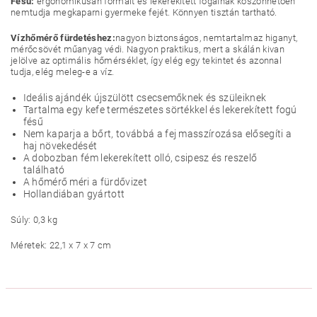
Fésű:
ergonomikusan formált és lekerekített fogainak köszönhetően
nemtudja megkaparni gyermeke fejét. Könnyen tisztán tartható.
Vízhőmérő fürdetéshez:
nagyon biztonságos, nemtartalmaz higanyt,
mérőcsövét műanyag védi. Nagyon praktikus, mert a skálán kivan
jelölve az optimális hőmérséklet, így elég egy tekintet és azonnal
tudja, elég meleg-e a víz.
Ideális ajándék újszülött csecsemőknek és szüleiknek
Tartalma egy kefe természetes sörtékkel és lekerekített fogú
fésű
Nem kaparja a bőrt, továbbá a fej masszírozása elősegíti a
haj növekedését
A dobozban fém lekerekített olló, csipesz és reszelő
található
A hőmérő méri a fürdővizet
Hollandiában gyártott
Súly: 0,3 kg
Méretek: 22,1 x 7 x 7 cm