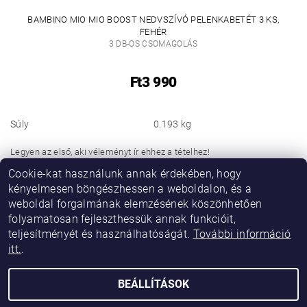
BAMBINO MIO MIO BOOST NEDVSZÍVÓ PELENKABETÉT 3 KS,
FEHÉR
3 DB-OS CSOMAGOLÁS
Ft3 990
Súly
0.193 kg
Legyen az első, aki véleményt ír ehhez a tételhez!
Cookie-kat használunk annak érdekében, hogy
Hozzászólás hozzáadása
kényelmesen böngészhessen a weboldalon, és a
weboldal forgalmának elemzésének köszönhetően
folyamatosan fejleszthessük annak funkcióit,
teljesítményét és használhatóságát.
További információ
itt.
.
BEÁLLÍTÁSOK
2026 © Vikibaby, minden jog fenntartva.