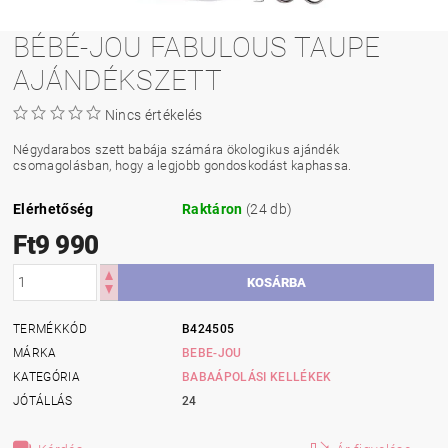
BÉBÉ-JOU FABULOUS TAUPE
AJÁNDÉKSZETT
Nincs értékelés
Négydarabos szett babája számára ökologikus ajándék
csomagolásban, hogy a legjobb gondoskodást kaphassa.
Elérhetőség
Raktáron
(24 db)
Ft9 990
TERMÉKKÓD
B424505
MÁRKA
BEBE-JOU
KATEGÓRIA
BABAÁPOLÁSI KELLÉKEK
JÓTÁLLÁS
24