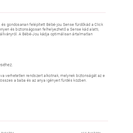
n és gondosanan felépített Bébé-jou Sense fürdőkád a Click
nnyen és biztonságosan felhelyezhető a Sense kád alatti,
 állványról. A Bébé-Jou kádja optimálisan ártalmatlan
éséhez.
a verhetetlen rendszert alkotnak, melynek biztonságát az e
 összes a baba és az anya igényeit fürdés közben.