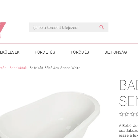
EKÜLÉSEK
FÜRDETÉS
TÖRŐDÉS
BIZTONSÁG
INK
etés
Babakádak
VÁSÁRLÁSI FELTÉTELEK
Babakád Bébé-Jou Sense White
ADATKEZELÉSI TÁJÉKOZTATÓ
BA
 MEGFELELŐ MÉRET MEGÁLLAPÍTÁSA
BOLDOG BABA
HAS
SE
A Bébé-Jou
csatlakozó
része a lu