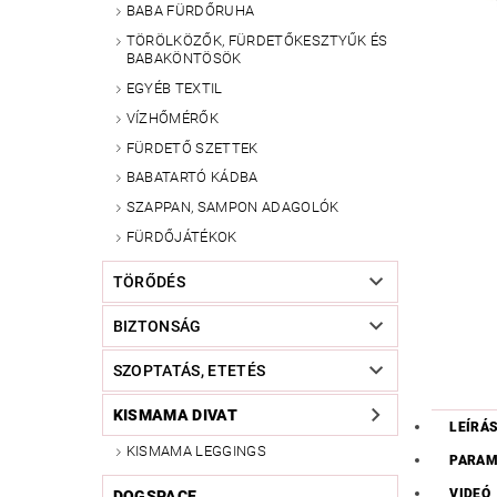
BABA FÜRDŐRUHA
TÖRÖLKÖZŐK, FÜRDETŐKESZTYŰK ÉS
BABAKÖNTÖSÖK
EGYÉB TEXTIL
VÍZHŐMÉRŐK
FÜRDETŐ SZETTEK
BABATARTÓ KÁDBA
SZAPPAN, SAMPON ADAGOLÓK
FÜRDŐJÁTÉKOK
TÖRŐDÉS
BIZTONSÁG
SZOPTATÁS, ETETÉS
KISMAMA DIVAT
LEÍRÁ
KISMAMA LEGGINGS
PARAM
VIDEÓ
DOGSPACE