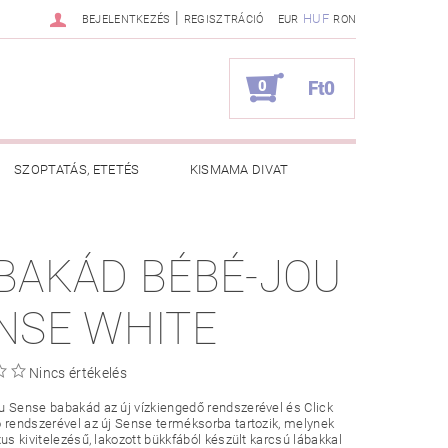
|
HUF
BEJELENTKEZÉS
REGISZTRÁCIÓ
EUR
RON
0
Ft0
SZOPTATÁS, ETETÉS
KISMAMA DIVAT
KAPCSOLAT
BAKÁD BÉBÉ-JOU
ZNOS TANÁCSOK
RENDELÉSEM
NSE WHITE
Nincs értékelés
 Sense babakád az új vízkiengedő rendszerével és Click
 rendszerével az új Sense terméksorba tartozik, melynek
xus kivitelezésű, lakozott bükkfából készült karcsú lábakkal