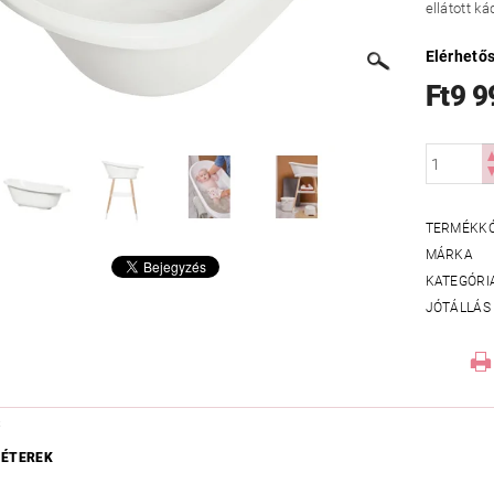
ellátott ká
Elérhető
Ft9 9
TERMÉKK
MÁRKA
KATEGÓRI
JÓTÁLLÁS
S
ÉTEREK