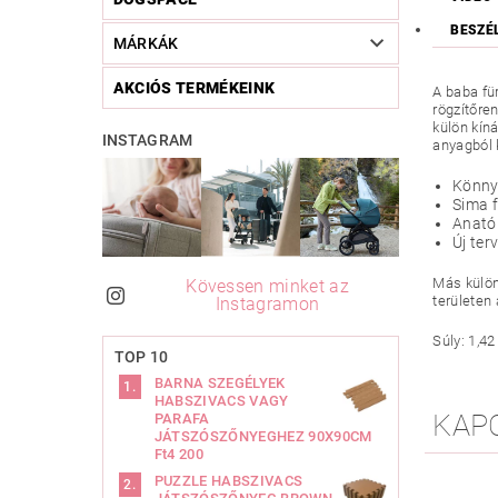
BESZÉ
MÁRKÁK
AKCIÓS TERMÉKEINK
A baba fü
rögzítőre
külön kín
INSTAGRAM
anyagból 
Könnye
Sima f
Anatóm
Új ter
Más külön
Kövessen minket az
területen
Instagramon
Súly: 1,4
TOP 10
BARNA SZEGÉLYEK
HABSZIVACS VAGY
KAP
PARAFA
JÁTSZÓSZŐNYEGHEZ 90X90CM
Ft4 200
PUZZLE HABSZIVACS