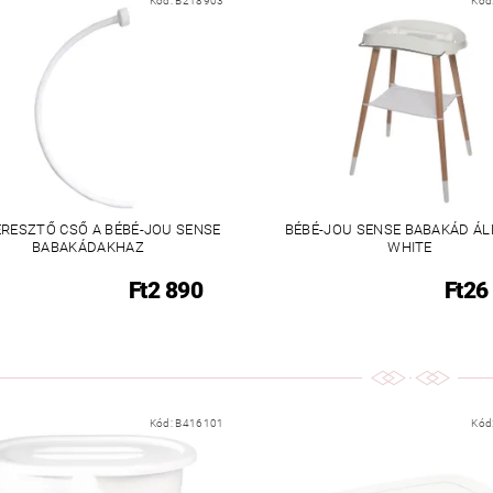
Kód:
B218903
Kód
ERESZTŐ CSŐ A BÉBÉ-JOU SENSE
BÉBÉ-JOU SENSE BABAKÁD Á
BABAKÁDAKHAZ
WHITE
Ft2 890
Ft26
Kód:
B416101
Kód