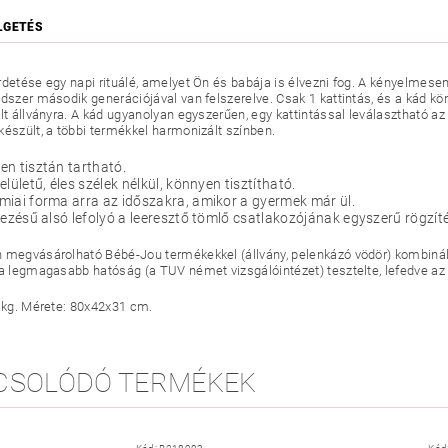
LGETÉS
rdetése egy napi rituálé, amelyet Ön és babája is élvezni fog. A kényelmese
ndszer második generációjával van felszerelve. Csak 1 kattintás, és a kád kö
ált állványra. A kád ugyanolyan egyszerűen, egy kattintással leválasztható az
készült, a többi termékkel harmonizált színben.
n tisztán tartható.
elületű, éles szélek nélkül, könnyen tisztítható.
iai forma arra az időszakra, amikor a gyermek már ül.
vezésű alsó lefolyó a leeresztő tömlő csatlakozójának egyszerű rögzít
 megvásárolható Bébé-Jou termékekkel (állvány, pelenkázó vödör) kombinálv
 a legmagasabb hatóság (a TUV német vizsgálóintézet) tesztelte, lefedve az
2 kg. Mérete: 80x42x31 cm.
CSOLÓDÓ TERMÉKEK