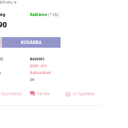
dállvány is.
ség
Raktáron
(7 db)
90
ÓD
B420001
BEBE-JOU
A
BABAKÁDAK
24
Nyomtatás
Kérdés
Ár figyelése