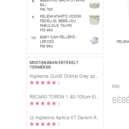
BÉBÉ-JOU GROW STEPPE
BILI
Ft6 790
PELENKATARTÓ VÖDÖR
FEDÉLLEL BÉBÉ-JOU
FABULOUS TAUPE
Ft5 490
BABY DAN FELLÉPŐ -
PELEN
LÉPCSŐ
Ft6 990
MOSTANÁBAN ÉRTÉKELT
TERMÉKEK
Inglesina Quid3 Orbital Grey sport babakocsi
|
Súly
RECARO TORON 1 40-105cm Elegant Beige
BÉB
|
Új Inglesina Aptica XT Darwin Recline Evo 4in1 Himalaya Blue multifunkciós babakocsi
|