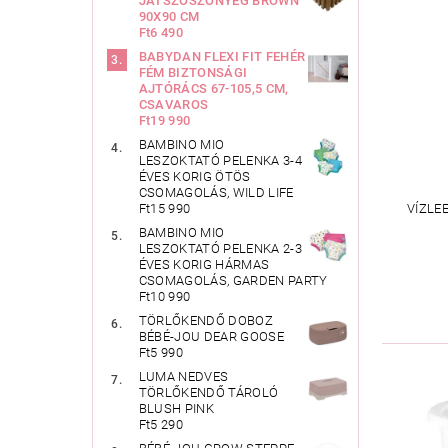
JÁTSZÓSZŐNYEG BROWN
90X90 CM
Ft6 490
BABYDAN FLEXI FIT FEHÉR
FÉM BIZTONSÁGI
AJTÓRÁCS 67-105,5 CM,
CSAVAROS
Ft19 990
BAMBINO MIO
LESZOKTATÓ PELENKA 3-4
ÉVES KORIG ÖTÖS
CSOMAGOLÁS, WILD LIFE
Ft15 990
VÍZLE
BAMBINO MIO
LESZOKTATÓ PELENKA 2-3
ÉVES KORIG HÁRMAS
CSOMAGOLÁS, GARDEN PARTY
Ft10 990
TÖRLŐKENDŐ DOBOZ
BÉBÉ-JOU DEAR GOOSE
Ft5 990
LUMA NEDVES
TÖRLŐKENDŐ TÁROLÓ
BLUSH PINK
Ft5 290