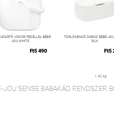
KATARTÓ VÖDÖR FEDÉLLEL BÉBÉ-
TÖRLŐKENDŐ DOBOZ BÉBÉ-JOU
JOU WHITE
SILK
Ft5 490
Ft5
1.42 kg
É-JOU SENSE BABAKÁD RENDSZER 