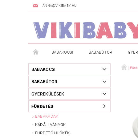
ANNA@VIKIBABY.HU
BABAKOCSI
BABABÚTOR
GYER
DOGSPACE
MÁRKÁK
AKCIÓS TERMÉKE
Fürd
BABAKOCSI
BABABÚTOR
TÖRZSVÁSÁRLÓI PROGRAM
RÓLUNK
A
GYEREKÜLÉSEK
FÜRDETÉS
BABAKÁDAK
KÁDÁLLVÁNYOK
FÜRDETŐ ÜLŐKÉK