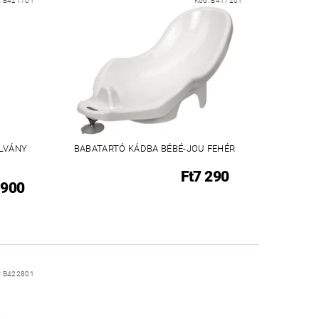
:
B421701
Kód:
B417201
LLVÁNY
BABATARTÓ KÁDBA BÉBÉ-JOU FEHÉR
Ft7 290
 900
:
B422801