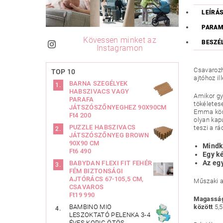
LEÍRÁ
PARAM
Kövessen minket az
BESZÉ
Instagramon
Csavarozh
TOP 10
ajtóhoz il
BARNA SZEGÉLYEK
HABSZIVACS VAGY
Amikor g
PARAFA
tökéletes
JÁTSZÓSZŐNYEGHEZ 90X90CM
Emma könn
Ft4 200
olyan kap
PUZZLE HABSZIVACS
teszi a rá
JÁTSZÓSZŐNYEG BROWN
90X90 CM
Mindké
Ft6 490
Egy k
Az egy
BABYDAN FLEXI FIT FEHÉR
FÉM BIZTONSÁGI
AJTÓRÁCS 67-105,5 CM,
Műszaki a
CSAVAROS
Ft19 990
Magassá
BAMBINO MIO
között
5,
LESZOKTATÓ PELENKA 3-4
ÉVES KORIG ÖTÖS