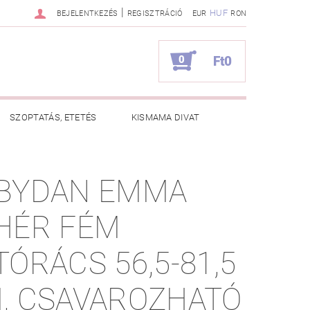
|
HUF
BEJELENTKEZÉS
REGISZTRÁCIÓ
EUR
RON
0
Ft0
SZOPTATÁS, ETETÉS
KISMAMA DIVAT
KAPCSOLAT
BYDAN EMMA
ZNOS TANÁCSOK
RENDELÉSEM
HÉR FÉM
RÁCS 56,5-81,5
, CSAVAROZHATÓ