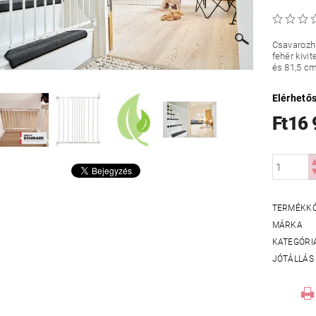
Csavarozha
fehér kivi
és 81,5 cm
Elérhető
Ft16
TERMÉKK
MÁRKA
KATEGÓRI
JÓTÁLLÁS