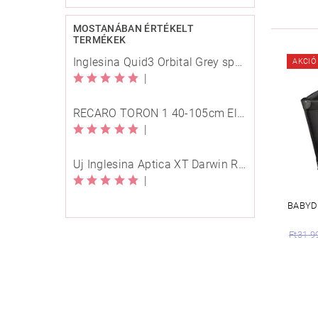
MOSTANÁBAN ÉRTÉKELT
TERMÉKEK
Inglesina Quid3 Orbital Grey sport babakocsi
AKCIÓ
|
RECARO TORON 1 40-105cm Elegant Beige
|
Új Inglesina Aptica XT Darwin Recline Evo 4in1 Himalaya Blue multifunkciós babakocsi
|
BABYD
Ft31 9