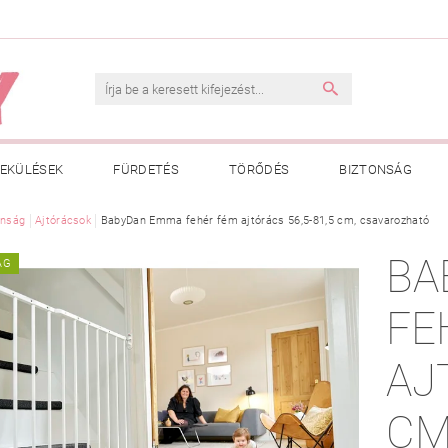
EKÜLÉSEK
FÜRDETÉS
TÖRŐDÉS
BIZTONSÁG
INK
onság
Ajtórácsok
VÁSÁRLÁSI FELTÉTELEK
BabyDan Emma fehér fém ajtórács 56,5-81,5 cm, csavarozható
ADATKEZELÉSI TÁJÉKOZTATÓ
BA
ÁG
 MEGFELELŐ MÉRET MEGÁLLAPÍTÁSA
BOLDOG BABA
HAS
FE
AJTÓ
CM