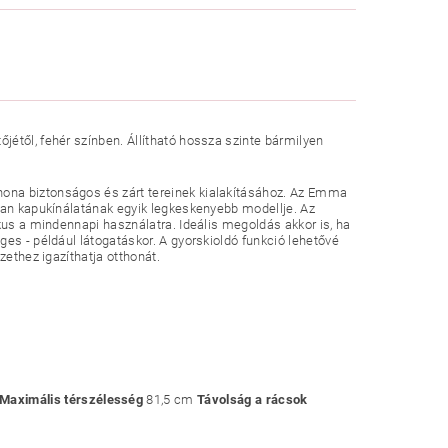
étől, fehér színben. Állítható hossza szinte bármilyen
thona biztonságos és zárt tereinek kialakításához. Az Emma
Dan kapukínálatának egyik legkeskenyebb modellje. Az
kus a mindennapi használatra. Ideális megoldás akkor is, ha
es - például látogatáskor. A gyorskioldó funkció lehetővé
zethez igazíthatja otthonát.
Maximális térszélesség
81,5 cm
Távolság a rácsok