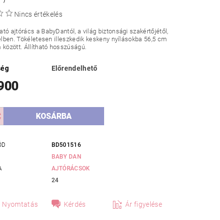
Nincs értékelés
tó ajtórács a BabyDantól, a világ biztonsági szakértőjétől,
telben. Tökéletesen illeszkedik keskeny nyílásokba 56,5 cm
 között. Állítható hosszúságú.
ség
Előrendelhető
 900
ÓD
BD501516
BABY DAN
A
AJTÓRÁCSOK
24
Nyomtatás
Kérdés
Ár figyelése