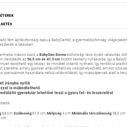
S
ÉTEREK
LGETÉS
ató fém ajtóbiztonsági kapu a BabyDantól, a gyermekbiztonság világszakértőj
leszkedik a lakásban.
yermeke mászni kezd, a
BabyDan Emma
biztonsági rács kiváló választás ot
en illeszkedik az
56,5 cm és 81,5 cm
közötti keskeny nyílásokba, így a Baby
yen kezelhető egy kézzel, és mindkét oldalról nyitható, így rendkívül prakti
ut szeretne, amely gyorsan eltávolítható és visszahelyezhető, amikor szükség
cs szerszámok használata nélküli eltávolítását, így másodpercek alatt a hely
t irányba nyílik
ézzel is működtethető
edülálló gyerekzár lehetővé teszi a gyors fel- és leszerelést
datok:
g
68 cm
Szélesség
81,5 cm
Mélység
4 cm
Minimális térszélesség
56,5 cm
5 cm