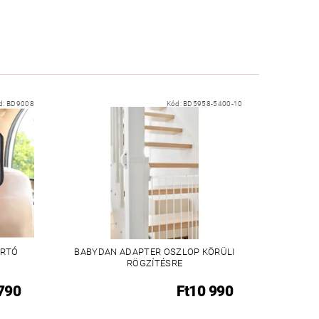
d:
BD9008
Kód:
BD5958-5400-10
ARTÓ
BABYDAN ADAPTER OSZLOP KÖRÜLI
RÖGZÍTÉSRE
 790
Ft10 990