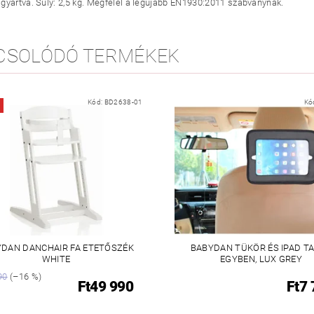
gyártva. Súly: 2,5 kg. Megfelel a legújabb EN1930:2011 szabványnak.
CSOLÓDÓ TERMÉKEK
Kód:
BD2638-01
Kó
DAN DANCHAIR FA ETETŐSZÉK
BABYDAN TÜKÖR ÉS IPAD T
WHITE
EGYBEN, LUX GREY
90
(–16 %)
Ft49 990
Ft7