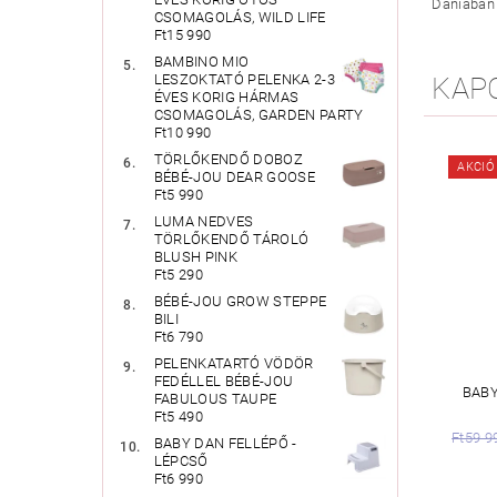
Dániában 
CSOMAGOLÁS, WILD LIFE
Ft15 990
BAMBINO MIO
LESZOKTATÓ PELENKA 2-3
KAP
ÉVES KORIG HÁRMAS
CSOMAGOLÁS, GARDEN PARTY
Ft10 990
TÖRLŐKENDŐ DOBOZ
AKCIÓ
BÉBÉ-JOU DEAR GOOSE
Ft5 990
LUMA NEDVES
TÖRLŐKENDŐ TÁROLÓ
BLUSH PINK
Ft5 290
BÉBÉ-JOU GROW STEPPE
BILI
Ft6 790
PELENKATARTÓ VÖDÖR
FEDÉLLEL BÉBÉ-JOU
BABY
FABULOUS TAUPE
Ft5 490
Ft59 9
BABY DAN FELLÉPŐ -
LÉPCSŐ
Ft6 990