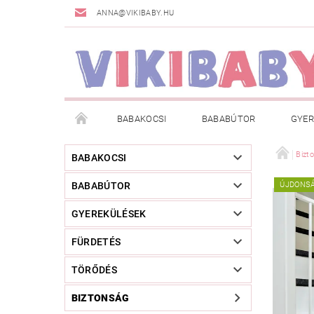
ANNA@VIKIBABY.HU
BABAKOCSI
BABABÚTOR
GYER
DOGSPACE
MÁRKÁK
AKCIÓS TERMÉKE
Bizt
BABAKOCSI
BABABÚTOR
ÚJDONS
TÖRZSVÁSÁRLÓI PROGRAM
RÓLUNK
A
GYEREKÜLÉSEK
FÜRDETÉS
TÖRŐDÉS
BIZTONSÁG