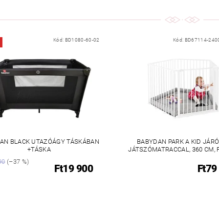
Kód:
BD1080-60-02
Kód:
BD67114-240
AN BLACK UTAZÓÁGY TÁSKÁBAN
BABYDAN PARK A KID JÁR
+TÁSKA
JÁTSZÓMATRACCAL, 360 CM, 
90
(–37 %)
Ft19 900
Ft79