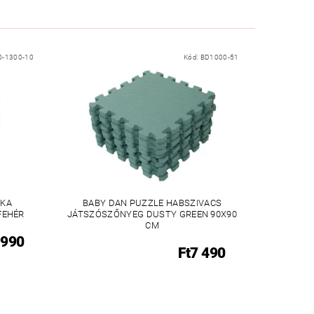
0-1300-10
Kód:
BD1000-51
ÓKA
BABY DAN PUZZLE HABSZIVACS
FEHÉR
JÁTSZÓSZŐNYEG DUSTY GREEN 90X90
CM
 990
Ft7 490