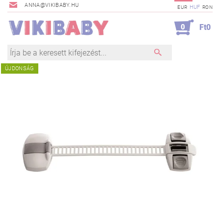
ANNA@VIKIBABY.HU
HUF
EUR
RON
0
Ft0
ÚJDONSÁG