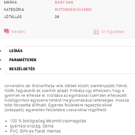
MÁRKA
BABY DAN
KATEGÓRIA
BIZTONSÁGI ELEMEK
JÓTÁLLÁS
24
Kérdés
Ár figyelése
LEÍRÁS
PARAMÉTEREK
BESZÉLGETÉS
Univerzális zár. Biztosíthatja vele, többek között, szekrényajtók, fiókok,
hűtők, fagyasztók és szárítók ajtaját. Próbálja úgy elhelyezni, hogy a
gyermek ne érhesse el. Kioldása az egymással szemben elhelyezett
kioldógombok egyszerre történő megnyomásával lehetséges. Hossza
több fokozatba állítható. Egyenes felületekre ragasztócsíkkal
(öntapadó), egyenetlen felületekre csavarokkal rögzíthető.
100 % biológiailag lebomló csomagolás
gyártási ország: Dánia
PVC, BPA és ftalát mentes