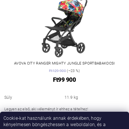
AVOVA CITY RANGER MIGHTY JUNGLE SPORTBABAKOCSI
Ft129 900
(–23 %)
Ft99 900
Súly
11.9 kg
Legyen az első, aki véleményt ír ehhez a tételhez!
Cookie-kat használunk annak érdekében, hogy
Hozzászólás hozzáadása
kényelmesen böngészhessen a weboldalon, és a