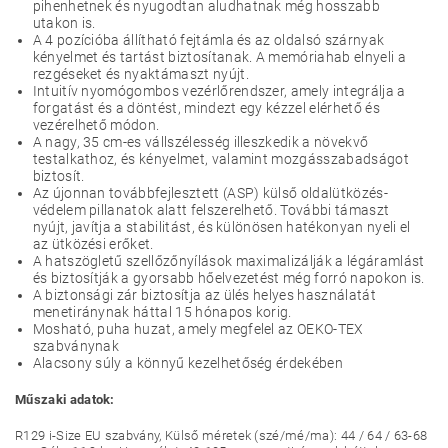
pihenhetnek és nyugodtan aludhatnak még hosszabb
utakon is.
A 4 pozícióba állítható fejtámla és az oldalsó szárnyak
kényelmet és tartást biztosítanak. A memóriahab elnyeli a
rezgéseket és nyaktámaszt nyújt.
Intuitív nyomógombos vezérlőrendszer, amely integrálja a
forgatást és a döntést, mindezt egy kézzel elérhető és
vezérelhető módon.
A nagy, 35 cm-es vállszélesség illeszkedik a növekvő
testalkathoz, és kényelmet, valamint mozgásszabadságot
biztosít.
Az újonnan továbbfejlesztett (ASP) külső oldalütközés-
védelem pillanatok alatt felszerelhető. További támaszt
nyújt, javítja a stabilitást, és különösen hatékonyan nyeli el
az ütközési erőket.
A hatszögletű szellőzőnyílások maximalizálják a légáramlást
és biztosítják a gyorsabb hőelvezetést még forró napokon is.
A biztonsági zár biztosítja az ülés helyes használatát
menetiránynak háttal 15 hónapos korig.
Mosható, puha huzat, amely megfelel az OEKO-TEX
szabványnak
Alacsony súly a könnyű kezelhetőség érdekében
Műszaki adatok:
R129 i-Size EU szabvány, Külső méretek (szé/mé/ma): 44 / 64 / 63-68