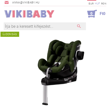
ANNA@VIKIBABY.HU
HUF
EUR
RON
0
Ft0
ÚJDONSÁG