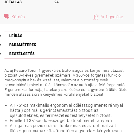
JÓTÁLLÁS
24
Kérdés
Ár figyelése
LEÍRÁS
PARAMÉTEREK
BESZÉLGETÉS
Az új Recaro Toron 1 gyerekülés biztonságos és kényelmes utazást
biztosít 0-4 éves gyermekek számára. A 360°-os forgatási funkció
megkönnyíti a be- és kiszállást, valamint a biztonsági övek
becsatolását, mivel az ülés könnyedén az autó ajtaja felé forgatható.
Ergonomikus formája, hatékony szellőzése és nagyméretű ülőfelülete
minden utazás során kényelmes körülményeket biztosít.
A 175°-os maximális ergonómiai dőlésszög (menetiránnyal
háttal) optimális gerinctámasztást biztosít az
újszülötteknek, és természetes testhelyzetet biztosít.
Emellett 135°-os dőlésszöget biztosít menetirányban.
A rugalmas pozicionálási funkciónak és az optimalizált
ülésergonómiának köszönhetően a gyerekek kényelmesen