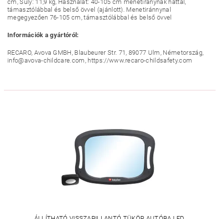
cm, Súly: 11,9 kg, Használat: 40-105 cm menetiránynak háttal,
támasztólábbal és belső övvel (ajánlott). Menetiránnynal
megegyezően 76-105 cm, támasztólábbal és belső övvel
Információk a gyártóról:
RECARO, Avova GMBH, Blaubeurer Str. 71, 89077 Ulm, Németország,
info@avova-childcare.com, https://www.recaro-childsafety.com
ÁLLÍTHATÓ VISSZAPILLANTÓ TÜKÖR AUTÓBA LED