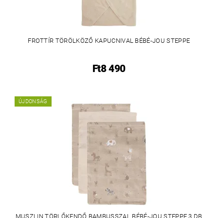
FROTTÍR TÖRÖLKÖZŐ KAPUCNIVAL BÉBÉ-JOU STEPPE
Ft8 490
ÚJDONSÁG
MUSZLIN TÖRLŐKENDŐ BAMBUSSZAL BÉBÉ-JOU STEPPE 3 DB