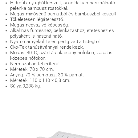
Hidrofil anyagból készült, sokoldalúan használható
pelenka bambusz rostokkal.
Magas minőségű pamutból és bambuszból készült.
Tökéletesen légáteresztő.
Magas nedvszívó képesség.
Alkalmas fürdéshez, pelenkázáshoz, etetéshez és
pólyaként is használható.
Nyáron árnyékol, télen pedig véd a hidegtől.
Öko-Tex tanúsítvánnyal rendelkezik.
Mosás: 40°C, szárítás alacsony hőfokon, vasalás
közepes hőfokon.
Nem szabad fehéríteni!
Méretek: 70 x 70 cm.
Anyag: 70 % bambusz, 30 % pamut.
Méretek: 110 x 110 x 0,3 cm.
Súlya:0,238 kg.