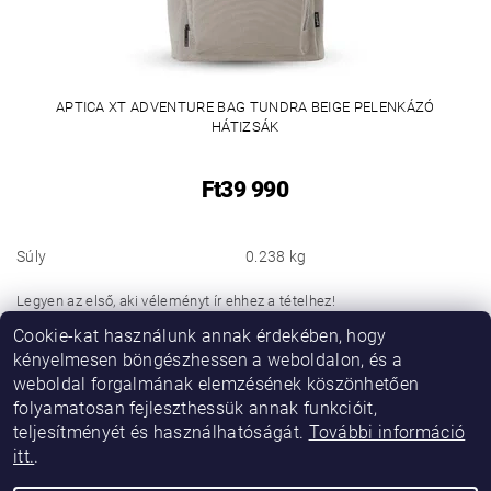
APTICA XT ADVENTURE BAG TUNDRA BEIGE PELENKÁZÓ
HÁTIZSÁK
Ft39 990
Súly
0.238 kg
Legyen az első, aki véleményt ír ehhez a tételhez!
Cookie-kat használunk annak érdekében, hogy
Hozzászólás hozzáadása
kényelmesen böngészhessen a weboldalon, és a
weboldal forgalmának elemzésének köszönhetően
folyamatosan fejleszthessük annak funkcióit,
teljesítményét és használhatóságát.
További információ
itt.
.