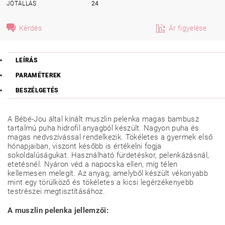
JÓTÁLLÁS
24
Kérdés
Ár figyelése
LEÍRÁS
PARAMÉTEREK
BESZÉLGETÉS
A Bébé-Jou által kínált muszlin pelenka magas bambusz
tartalmú puha hidrofil anyagból készült. Nagyon puha és
magas nedvszívással rendelkezik. Tökéletes a gyermek első
hónapjaiban, viszont később is értékelni fogja
sokoldalúságukat. Használható fürdetéskor, pelenkázásnál,
etetésnél. Nyáron véd a napocska ellen, míg télen
kellemesen melegít. Az anyag, amelyből készült vékonyabb
mint egy törülköző és tökéletes a kicsi legérzékenyebb
testrészei megtisztításához.
A muszlin pelenka jellemzői: