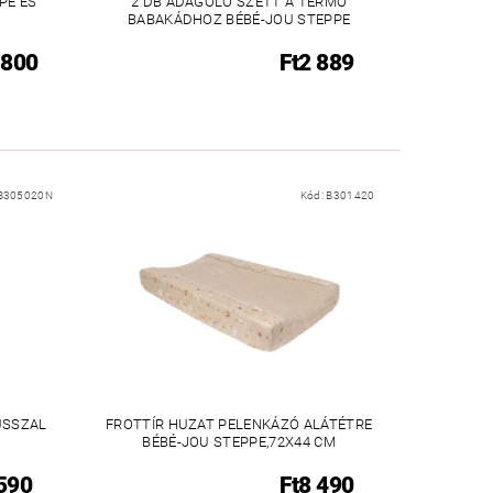
PE ÉS
2 DB ADAGOLÓ SZETT A TERMO
BABAKÁDHOZ BÉBÉ-JOU STEPPE
 800
Ft2 889
B305020N
Kód:
B301420
USSZAL
FROTTÍR HUZAT PELENKÁZÓ ALÁTÉTRE
BÉBÉ-JOU STEPPE,72X44 CM
 590
Ft8 490