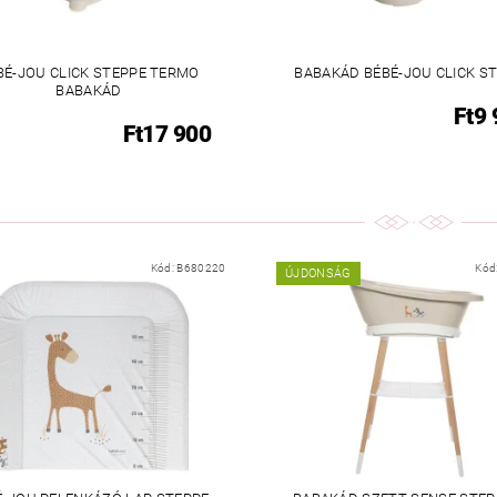
BÉ-JOU CLICK STEPPE TERMO
BABAKÁD BÉBÉ-JOU CLICK S
BABAKÁD
Ft9
Ft17 900
Kód:
B680220
Kód
ÚJDONSÁG