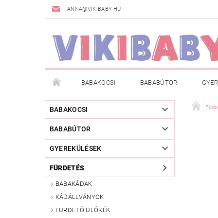
ANNA@VIKIBABY.HU
BABAKOCSI
BABABÚTOR
GYER
DOGSPACE
MÁRKÁK
AKCIÓS TERMÉKE
Fürd
BABAKOCSI
BABABÚTOR
TÖRZSVÁSÁRLÓI PROGRAM
RÓLUNK
A
GYEREKÜLÉSEK
FÜRDETÉS
BABAKÁDAK
KÁDÁLLVÁNYOK
FÜRDETŐ ÜLŐKÉK