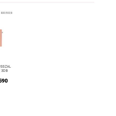
:
B305008
USSZAL
 3DB
 590