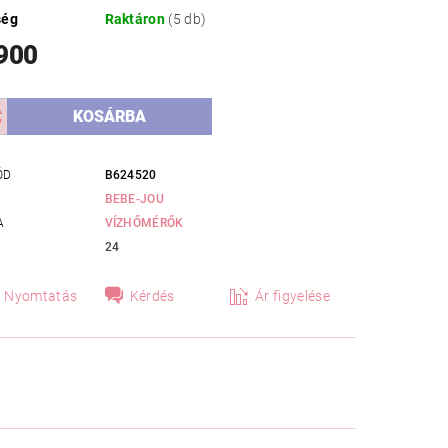
ség
Raktáron
(5 db)
 900
ÓD
B624520
BEBE-JOU
A
VÍZHŐMÉRŐK
24
Nyomtatás
Kérdés
Ár figyelése