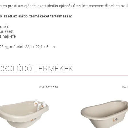
s és praktikus ajándékszett ideális ajándék újszülött csecsemőknek és sz
k szett az alábbi termékeket tartalmazza:
őmérő
űr szett
s hajkefe
93 kg, méretei: 22,1 x 22,1 x 5 cm.
CSOLÓDÓ TERMÉKEK
Kód:
B626020
Kód