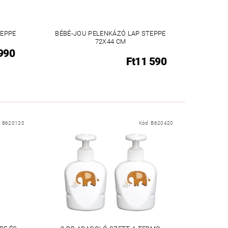
TEPPE
BÉBÉ-JOU PELENKÁZÓ LAP STEPPE
72X44 CM
 990
Ft11 590
:
B620120
Kód:
B620420