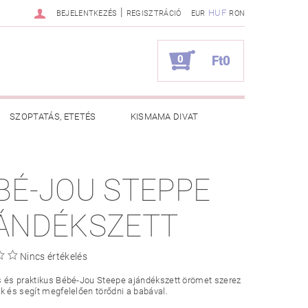
|
HUF
BEJELENTKEZÉS
REGISZTRÁCIÓ
EUR
RON
0
Ft0
SZOPTATÁS, ETETÉS
KISMAMA DIVAT
KAPCSOLAT
BÉ-JOU STEPPE
ZNOS TANÁCSOK
RENDELÉSEM
ÁNDÉKSZETT
Nincs értékelés
s és praktikus Bébé-Jou Steepe ajándékszett örömet szerez
k és segít megfelelően törődni a babával.