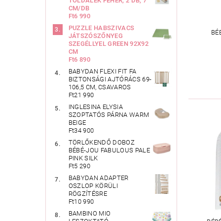
TOLDALÉK FEHÉR, 2 DB, 7
CM/DB
Ft6 990
PUZZLE HABSZIVACS
BÉ
JÁTSZÓSZŐNYEG
SZEGÉLLYEL GREEN 92X92
CM
Ft6 890
BABYDAN FLEXI FIT FA
BIZTONSÁGI AJTÓRÁCS 69-
106,5 CM, CSAVAROS
Ft21 990
INGLESINA ELYSIA
SZOPTATÓS PÁRNA WARM
BEIGE
Ft34 900
TÖRLŐKENDŐ DOBOZ
BÉBÉ-JOU FABULOUS PALE
PINK SILK
Ft5 290
BABYDAN ADAPTER
OSZLOP KÖRÜLI
RÖGZÍTÉSRE
Ft10 990
BAMBINO MIO