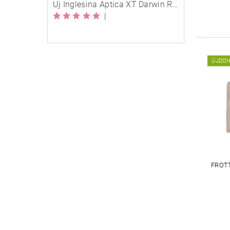
Új Inglesina Aptica XT Darwin Recline Evo 4in1 Himalaya Blue multifunkciós babakocsi
|
ÚJDO
FROT