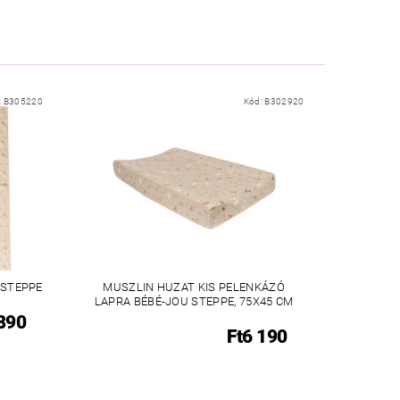
:
B305220
Kód:
B302920
 STEPPE
MUSZLIN HUZAT KIS PELENKÁZÓ
LAPRA BÉBÉ-JOU STEPPE, 75X45 CM
 890
Ft6 190