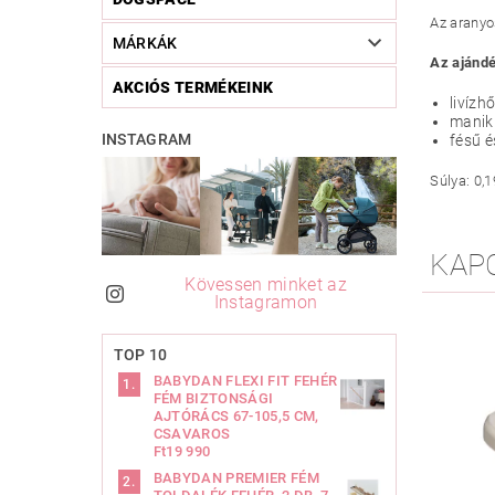
Az aranyo
MÁRKÁK
Az ajándé
AKCIÓS TERMÉKEINK
livízh
manik
INSTAGRAM
fésű é
Súlya: 0,1
KAP
Kövessen minket az
Instagramon
TOP 10
BABYDAN FLEXI FIT FEHÉR
FÉM BIZTONSÁGI
AJTÓRÁCS 67-105,5 CM,
CSAVAROS
Ft19 990
BABYDAN PREMIER FÉM