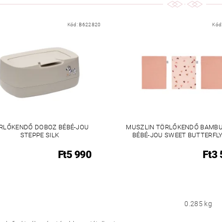
Kód:
B622820
Kód
RLŐKENDŐ DOBOZ BÉBÉ-JOU
MUSZLIN TÖRLŐKENDŐ BAMB
STEPPE SILK
BÉBÉ-JOU SWEET BUTTERFLY
Ft5 990
Ft3
0.285 kg