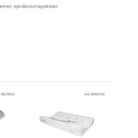
üleiknek. Ajándékcsomagolásban.
:
B625620
Kód:
B680020