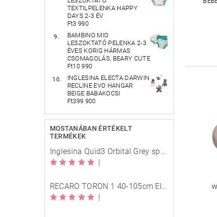
LESZOKTATÓ
BÉB
TEXTILPELENKA HAPPY
DAYS 2-3 ÉV
Ft3 990
BAMBINO MIO
LESZOKTATÓ PELENKA 2-3
ÉVES KORIG HÁRMAS
CSOMAGOLÁS, BEARY CUTE
Ft10 990
INGLESINA ELECTA DARWIN
RECLINE EVO HANGAR
BEIGE BABAKOCSI
Ft399 900
MOSTANÁBAN ÉRTÉKELT
TERMÉKEK
Inglesina Quid3 Orbital Grey sport babakocsi
|
RECARO TORON 1 40-105cm Elegant Beige
W
|