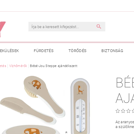
EKÜLÉSEK
FÜRDETÉS
TÖRŐDÉS
BIZTONSÁG
INK
etés
Vízhőmérők
VÁSÁRLÁSI FELTÉTELEK
Bébé-Jou Steppe ajándékszett
ADATKEZELÉSI TÁJÉKOZTATÓ
BÉ
 MEGFELELŐ MÉRET MEGÁLLAPÍTÁSA
BOLDOG BABA
HAS
AJ
Az aranyo
a szülőkne