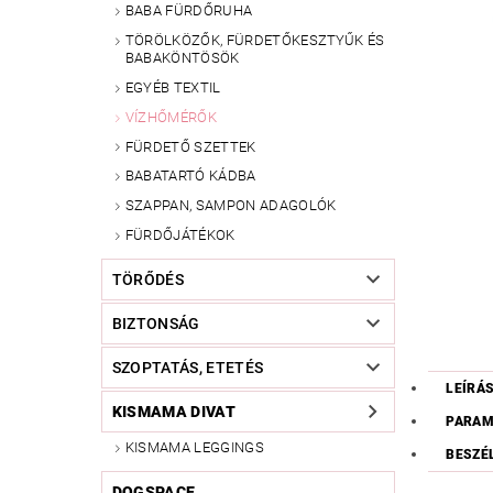
BABA FÜRDŐRUHA
TÖRÖLKÖZŐK, FÜRDETŐKESZTYŰK ÉS
BABAKÖNTÖSÖK
EGYÉB TEXTIL
VÍZHŐMÉRŐK
FÜRDETŐ SZETTEK
BABATARTÓ KÁDBA
SZAPPAN, SAMPON ADAGOLÓK
FÜRDŐJÁTÉKOK
TÖRŐDÉS
BIZTONSÁG
SZOPTATÁS, ETETÉS
LEÍRÁ
KISMAMA DIVAT
PARAM
KISMAMA LEGGINGS
BESZÉ
DOGSPACE