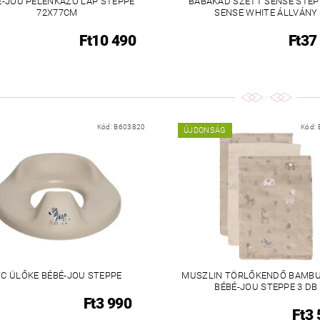
É-JOU PELENKÁZÓ LAP STEPPE
BABAKÁD SZETT SENSE STEP
72X77CM
SENSE WHITE ÁLLVÁNY
Ft10 490
Ft37
Kód:
B603820
Kód:
ÚJDONSÁG
C ÜLŐKE BÉBÉ-JOU STEPPE
MUSZLIN TÖRLŐKENDŐ BAMB
BÉBÉ-JOU STEPPE 3 DB
Ft3 990
Ft3