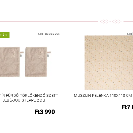
Kód:
B303220N
Kód
NSÁG
TÍR FÜRDŐ TÖRLŐKENDŐ SZETT
MUSZLIN PELENKA 110X110 CM
BÉBÉ-JOU STEPPE 2 DB
Ft7
Ft3 990