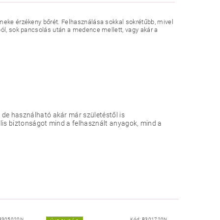
rmeke érzékeny bőrét. Felhasználása sokkal sokrétűbb, mivel
ból, sok pancsolás után a medence mellett, vagy akár a
de használható akár már születéstől is
is biztonságot mind a felhasznált anyagok, mind a
B305020N
Kód:
B301720N