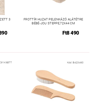
ZETT 3
FROTTÍR HUZAT PELENKÁZÓ ALÁTÉTRE
BÉBÉ-JOU STEPPE,72X44 CM
 890
Ft8 490
Z91K9BTT
Kód:
B423460