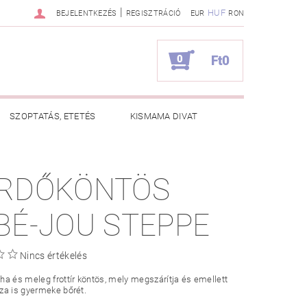
|
HUF
BEJELENTKEZÉS
REGISZTRÁCIÓ
EUR
RON
0
Ft0
SZOPTATÁS, ETETÉS
KISMAMA DIVAT
KAPCSOLAT
RDŐKÖNTÖS
ZNOS TANÁCSOK
RENDELÉSEM
BÉ-JOU STEPPE
Nincs értékelés
a és meleg frottír köntös, mely megszárítja és emellett
za is gyermeke bőrét.