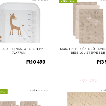
ÚJDONSÁG
É-JOU PELENKÁZÓ LAP STEPPE
MUSZLIN TÖRLŐKENDŐ BAMB
72X77CM
BÉBÉ-JOU STEPPE 3 DB
Ft10 490
Ft3
Kód:
B303220N
Kód
NSÁG