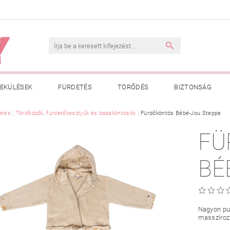
EKÜLÉSEK
FÜRDETÉS
TÖRŐDÉS
BIZTONSÁG
INK
etés
Törölközők, fürdetőkesztyűk és babaköntösök
VÁSÁRLÁSI FELTÉTELEK
ADATKEZELÉSI TÁJÉKOZTATÓ
Fürdőköntös Bébé-Jou Steppe
FÜ
 MEGFELELŐ MÉRET MEGÁLLAPÍTÁSA
BOLDOG BABA
HAS
BÉ
Nagyon puh
masszíroz