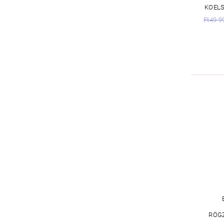
KOELS
Ft49 9
RÖG