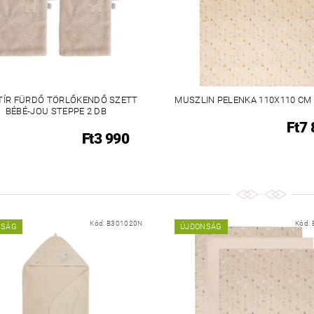
TÍR FÜRDŐ TÖRLŐKENDŐ SZETT
MUSZLIN PELENKA 110X110 CM
BÉBÉ-JOU STEPPE 2 DB
Ft7
Ft3 990
Kód:
B301020N
Kód:
NSÁG
ÚJDONSÁG