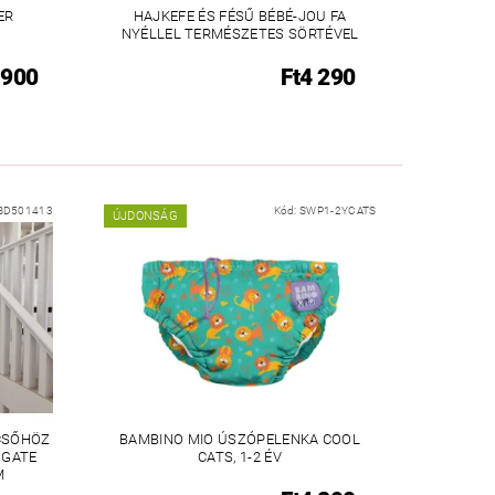
ER
HAJKEFE ÉS FÉSŰ BÉBÉ-JOU FA
NYÉLLEL TERMÉSZETES SÖRTÉVEL
 900
Ft4 290
BD501413
Kód:
SWP1-2YCATS
ÚJDONSÁG
CSŐHÖZ
BAMBINO MIO ÚSZÓPELENKA COOL
 GATE
CATS, 1-2 ÉV
M