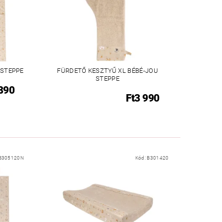
 STEPPE
FÜRDETŐ KESZTYŰ XL BÉBÉ-JOU
STEPPE
 890
Ft3 990
B305120N
Kód:
B301420