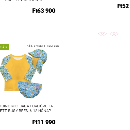
Ft52
Ft63 900
Kód:
SWSET6-12M BEE
NSÁG
MBINO MIO BABA FÜRDŐRUHA
ETT BUSY BEES, 6-12 HÓNAP
Ft11 990