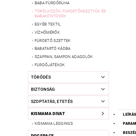
BABA FÜRDŐRUHA
TÖRÖLKÖZŐK, FÜRDETŐKESZTYŰK ÉS
BABAKÖNTÖSÖK
EGYÉB TEXTIL
VÍZHŐMÉRŐK
FÜRDETŐ SZETTEK
BABATARTÓ KÁDBA
SZAPPAN, SAMPON ADAGOLÓK
FÜRDŐJÁTÉKOK
TÖRŐDÉS
BIZTONSÁG
SZOPTATÁS, ETETÉS
KISMAMA DIVAT
LEÍRÁ
KISMAMA LEGGINGS
PARAM
BESZÉ
DOGSPACE