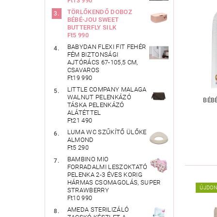
Ft13 990
TÖRLŐKENDŐ DOBOZ
BÉBÉ-JOU SWEET
BUTTERFLY SILK
Ft5 990
BABYDAN FLEXI FIT FEHÉR
FÉM BIZTONSÁGI
AJTÓRÁCS 67-105,5 CM,
CSAVAROS
Ft19 990
LITTLE COMPANY MALAGA
WALNUT PELENKÁZÓ
BÉB
TÁSKA PELENKÁZÓ
ALÁTÉTTEL
Ft21 490
LUMA WC SZŰKÍTŐ ÜLŐKE
ALMOND
Ft5 290
BAMBINO MIO
FORRADALMI LESZOKTATÓ
PELENKA 2-3 ÉVES KORIG
HÁRMAS CSOMAGOLÁS, SUPER
ÚJDO
STRAWBERRY
Ft10 990
AMEDA STERILIZÁLÓ