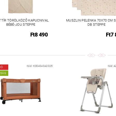
TTÍR TÖRÖLKÖZŐ KAPUCNIVAL
MUSZLIN PELENKA 70X70 CM S
BÉBÉ-JOU STEPPE
DB STEPPE
Ft8 490
Ft7
Kód:
KOE404042025
Kód:
A
IÓ
NSÁG