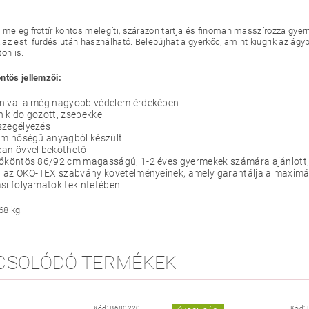
 meleg frottír köntös melegíti, szárazon tartja és finoman masszírozza gye
az esti fürdés után használható. Belebújhat a gyerkőc, amint kiugrik az ágy
on is.
ntös jellemzői:
nival a még nagyobb védelem érdekében
 kidolgozott, zsebekkel
szegélyezés
 minőségű anyagból készült
ban övvel beköthető
őköntös 86/92 cm magasságú, 1-2 éves gyermekek számára ajánlott, 
l az OKO-TEX szabvány követelményeinek, amely garantálja a maximál
si folyamatok tekintetében
68 kg.
CSOLÓDÓ TERMÉKEK
Kód:
B680220
Kód: