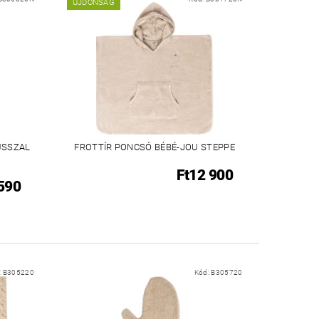
ÚJDONSÁG
USSZAL
FROTTÍR PONCSÓ BÉBÉ-JOU STEPPE
Ft12 900
 590
:
B305220
Kód:
B305720