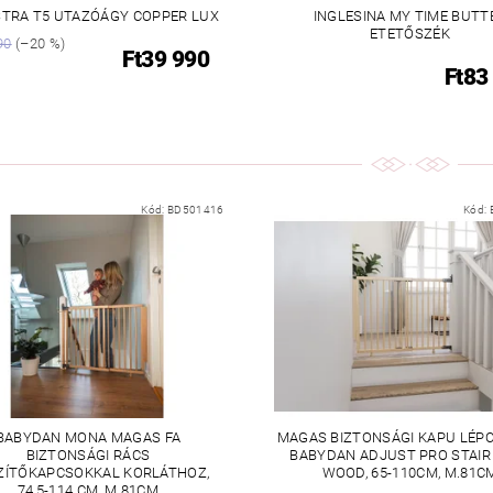
TRA T5 UTAZÓÁGY COPPER LUX
INGLESINA MY TIME BUTT
ETETŐSZÉK
90
(–20 %)
Ft39 990
Ft83
Kód:
BD501416
Kód:
BABYDAN MONA MAGAS FA
MAGAS BIZTONSÁGI KAPU LÉP
BIZTONSÁGI RÁCS
BABYDAN ADJUST PRO STAIR
ZÍTŐKAPCSOKKAL KORLÁTHOZ,
WOOD, 65-110CM, M.81C
74,5-114 CM, M.81CM