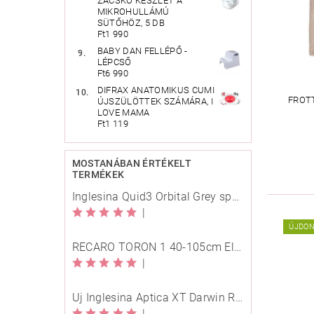
ZACSKÓ KÉSZLET A
MIKROHULLÁMÚ
SÜTŐHÖZ, 5 DB
Ft1 990
BABY DAN FELLÉPŐ -
LÉPCSŐ
Ft6 990
DIFRAX ANATOMIKUS CUMI
FROT
ÚJSZÜLÖTTEK SZÁMÁRA, I
LOVE MAMA
Ft1 119
MOSTANÁBAN ÉRTÉKELT
TERMÉKEK
Inglesina Quid3 Orbital Grey sport babakocsi
|
ÚJDO
RECARO TORON 1 40-105cm Elegant Beige
|
Új Inglesina Aptica XT Darwin Recline Evo 4in1 Himalaya Blue multifunkciós babakocsi
|