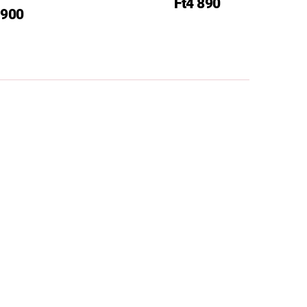
Ft4 890
 900