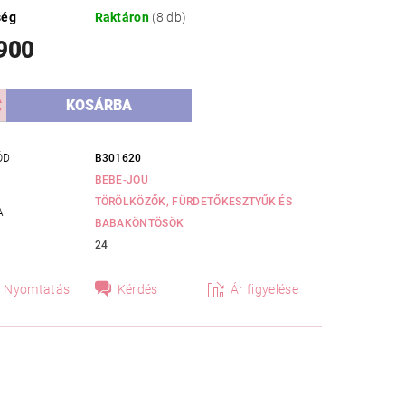
ség
Raktáron
(8 db)
 900
ÓD
B301620
BEBE-JOU
TÖRÖLKÖZŐK, FÜRDETŐKESZTYŰK ÉS
A
BABAKÖNTÖSÖK
24
Nyomtatás
Kérdés
Ár figyelése