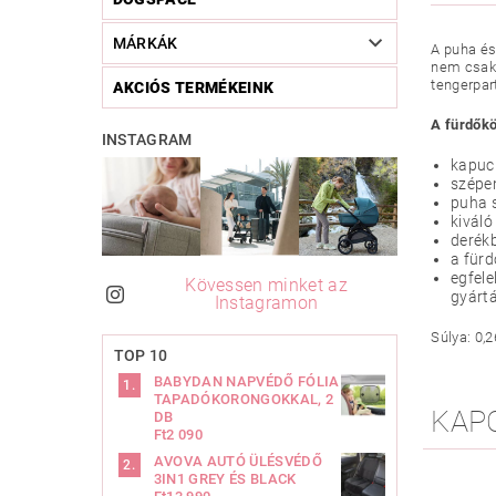
MÁRKÁK
A puha és
nem csak 
tengerpart
AKCIÓS TERMÉKEINK
A fürdőkö
INSTAGRAM
kapuc
szépen
puha 
kiváló
derék
a fürd
egfele
Kövessen minket az
gyártá
Instagramon
Súlya: 0,2
TOP 10
BABYDAN NAPVÉDŐ FÓLIA
TAPADÓKORONGOKKAL, 2
KAP
DB
Ft2 090
AVOVA AUTÓ ÜLÉSVÉDŐ
3IN1 GREY ÉS BLACK