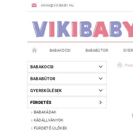
ANNA@VIKIBABY.HU
BABAKOCSI
BABABÚTOR
GYER
DOGSPACE
MÁRKÁK
AKCIÓS TERMÉKE
Fürd
BABAKOCSI
BABABÚTOR
TÖRZSVÁSÁRLÓI PROGRAM
RÓLUNK
A
GYEREKÜLÉSEK
FÜRDETÉS
BABAKÁDAK
KÁDÁLLVÁNYOK
FÜRDETŐ ÜLŐKÉK