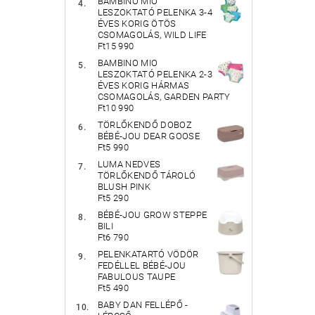
BAMBINO MIO
LESZOKTATÓ PELENKA 3-4
ÉVES KORIG ÖTÖS
CSOMAGOLÁS, WILD LIFE
Ft15 990
BAMBINO MIO
LESZOKTATÓ PELENKA 2-3
ÉVES KORIG HÁRMAS
CSOMAGOLÁS, GARDEN PARTY
Ft10 990
TÖRLŐKENDŐ DOBOZ
BÉBÉ-JOU DEAR GOOSE
Ft5 990
LUMA NEDVES
TÖRLŐKENDŐ TÁROLÓ
BLUSH PINK
Ft5 290
BÉBÉ-JOU GROW STEPPE
BILI
Ft6 790
PELENKATARTÓ VÖDÖR
FEDÉLLEL BÉBÉ-JOU
FABULOUS TAUPE
Ft5 490
BABY DAN FELLÉPŐ -