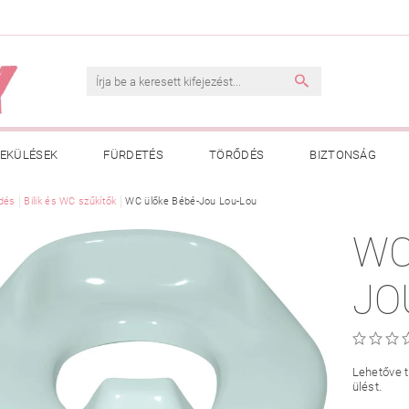
EKÜLÉSEK
FÜRDETÉS
TÖRŐDÉS
BIZTONSÁG
INK
dés
Bilik és WC szűkítők
VÁSÁRLÁSI FELTÉTELEK
WC ülőke Bébé-Jou Lou-Lou
ADATKEZELÉSI TÁJÉKOZTATÓ
WC
 MEGFELELŐ MÉRET MEGÁLLAPÍTÁSA
BOLDOG BABA
HAS
JO
Lehetőve 
ülést.