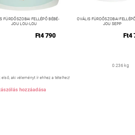
S FÜRDŐSZOBAI FELLÉPŐ BÉBÉ-
OVÁLIS FÜRDŐSZOBAI FELLÉPŐ
JOU LOU-LOU
JOU SEPP
Ft4 790
Ft4
0.236 kg
első, aki véleményt ír ehhez a tételhez!
ászólás hozzáadása