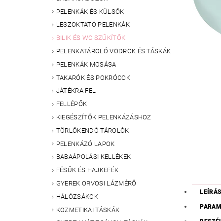
PELENKÁK ÉS KÜLSŐK
LESZOKTATÓ PELENKÁK
BILIK ÉS WC SZŰKÍTŐK
PELENKATÁROLÓ VÖDRÖK ÉS TÁSKÁK
PELENKÁK MOSÁSA
TAKARÓK ÉS POKRÓCOK
JÁTÉKRA FEL
FELLÉPŐK
KIEGÉSZÍTŐK PELENKÁZÁSHOZ
TÖRLŐKENDŐ TÁROLÓK
PELENKÁZÓ LAPOK
BABAÁPOLÁSI KELLÉKEK
FÉSŰK ÉS HAJKEFÉK
GYEREK ORVOSI LÁZMÉRŐ
LEÍRÁ
HÁLÓZSÁKOK
PARAM
KOZMETIKAI TÁSKÁK