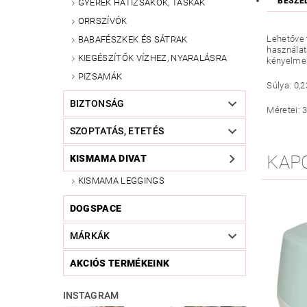
BESZÉ
GYEREK HÁTIZSÁKOK, TÁSKÁK
ORRSZÍVÓK
Lehetőve 
BABAFÉSZKEK ÉS SÁTRAK
használat
KIEGÉSZÍTŐK VÍZHEZ, NYARALÁSRA
kényelmes
PIZSAMÁK
Súlya: 0,2
BIZTONSÁG
Méretei: 3
SZOPTATÁS, ETETÉS
KAP
KISMAMA DIVAT
KISMAMA LEGGINGS
DOGSPACE
MÁRKÁK
AKCIÓS TERMÉKEINK
INSTAGRAM