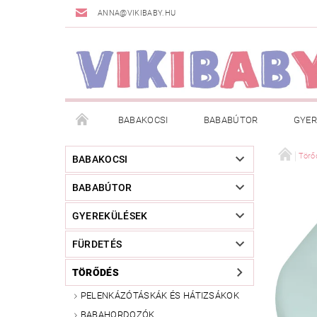
ANNA@VIKIBABY.HU
BABAKOCSI
BABABÚTOR
GYER
DOGSPACE
MÁRKÁK
AKCIÓS TERMÉKE
Törő
BABAKOCSI
BABABÚTOR
TÖRZSVÁSÁRLÓI PROGRAM
RÓLUNK
A
GYEREKÜLÉSEK
FÜRDETÉS
TÖRŐDÉS
PELENKÁZÓTÁSKÁK ÉS HÁTIZSÁKOK
BABAHORDOZÓK