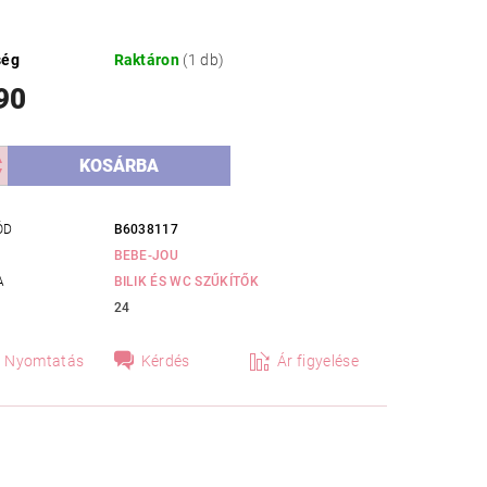
ség
Raktáron
(1 db)
90
ÓD
B6038117
BEBE-JOU
A
BILIK ÉS WC SZŰKÍTŐK
24
Nyomtatás
Kérdés
Ár figyelése