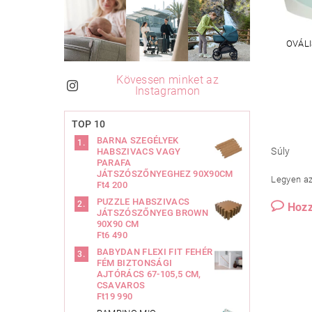
OVÁLI
Kövessen minket az
Instagramon
TOP 10
BARNA SZEGÉLYEK
Súly
HABSZIVACS VAGY
PARAFA
JÁTSZÓSZŐNYEGHEZ 90X90CM
Legyen az 
Ft4 200
PUZZLE HABSZIVACS
Hozz
JÁTSZÓSZŐNYEG BROWN
90X90 CM
Ft6 490
BABYDAN FLEXI FIT FEHÉR
FÉM BIZTONSÁGI
AJTÓRÁCS 67-105,5 CM,
CSAVAROS
Ft19 990