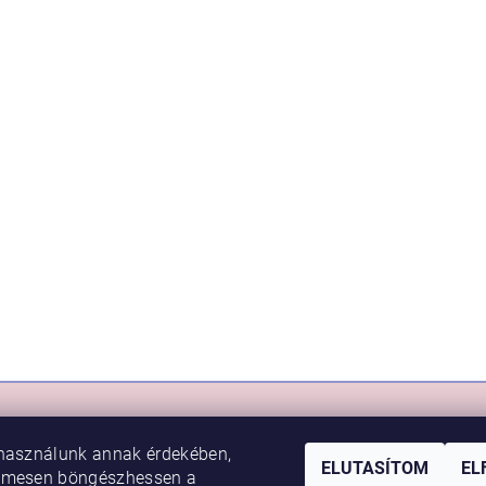
RLÁS
VIKI BABY
használunk annak érdekében,
sem
Rólunk
ELUTASÍTOM
EL
lmesen böngészhessen a