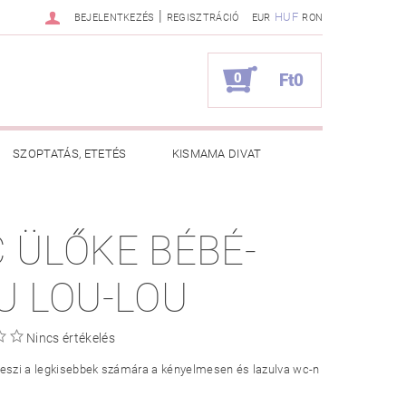
|
HUF
BEJELENTKEZÉS
REGISZTRÁCIÓ
EUR
RON
0
Ft0
SZOPTATÁS, ETETÉS
KISMAMA DIVAT
KAPCSOLAT
 ÜLŐKE BÉBÉ-
ZNOS TANÁCSOK
RENDELÉSEM
U LOU-LOU
Nincs értékelés
teszi a legkisebbek számára a kényelmesen és lazulva wc-n