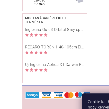
LÉPCSŐ
Ft6 990
MOSTANÁBAN ÉRTÉKELT
TERMÉKEK
Inglesina Quid3 Orbital Grey sport babakocsi
|
RECARO TORON 1 40-105cm Elegant Beige
|
Új Inglesina Aptica XT Darwin Recline Evo 4in1 Himalaya Blue multifunkciós babakocsi
|
VÁSÁ
Cookie-kat 
Rendelé
hogy kénye