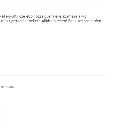
pővel együtt közelebb hozza gyermeke számára a wc
m súlyterhelés mellett. Állítható tekerőjének köszönhetően
:
B602606