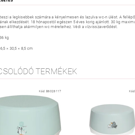
LGETÉS
teszi a legkisebbek számára a kényelmesen és lazulva wc-n ülést. A fellé
ának elkezdését. 18 hónapostól egészen 5 éves korig ajánlott. 30 kg maximu
en állíthatja akármilyen wc méreteihez. Védi a vízvisszaverődést.
36 kg
6,5 × 30,5 × 8,5 cm
CSOLÓDÓ TERMÉKEK
Kód:
B6026117
Kód