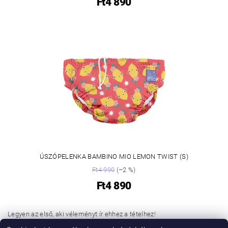
Ft4 890
ÚSZÓPELENKA BAMBINO MIO LEMON TWIST (S)
Ft4 990
(–2 %)
Ft4 890
Legyen az első, aki véleményt ír ehhez a tételhez!