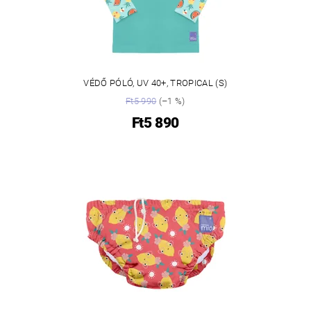
VÉDŐ PÓLÓ, UV 40+, TROPICAL (S)
Ft5 990
(–1 %)
Ft5 890