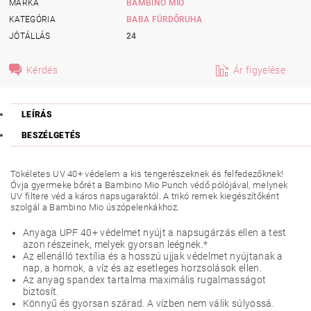
MÁRKA
BAMBINO MIO
KATEGÓRIA
BABA FÜRDŐRUHA
JÓTÁLLÁS
24
Kérdés
Ár figyelése
LEÍRÁS
BESZÉLGETÉS
Tökéletes UV 40+ védelem a kis tengerészeknek és felfedezőknek!
Óvja gyermeke bőrét a Bambino Mio Punch védő pólójával, melynek
UV filtere véd a káros napsugaraktól. A trikó remek kiegészítőként
szolgál a Bambino Mio úszópelenkákhoz.
Anyaga UPF 40+ védelmet nyújt a napsugárzás ellen a test
azon részeinek, melyek gyorsan leégnek.*
Az ellenálló textília és a hosszú ujjak védelmet nyújtanak a
nap, a homok, a víz és az esetleges horzsolások ellen.
Az anyag spandex tartalma maximális rugalmasságot
biztosít.
Könnyű és gyorsan szárad. A vízben nem válik súlyossá.