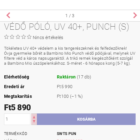
1
/ 3
VÉDŐ PÓLÓ, UV 40+, PUNCH (S)
Nincs értékelés
Tökéletes UV 40+ védelem a kis tengerészeknek és felfedezőknek!
Óvja gyermeke bőrét a Bambino Mio Punch védő pólójával, melynek UV
filtere véd a káros napsugaraktól. A trikó remek kiegészítőként szolgál
a Bambino Mio úszópelenkákhoz. S-méret - 6 hónapos korig (5-7 kg).
Elérhetőség
Raktáron
(17 db)
Eredeti ár
Ft5 990
Megtakarítás
Ft100
(–1 %)
Ft5 890
TERMÉKKÓD
SWTS PUN