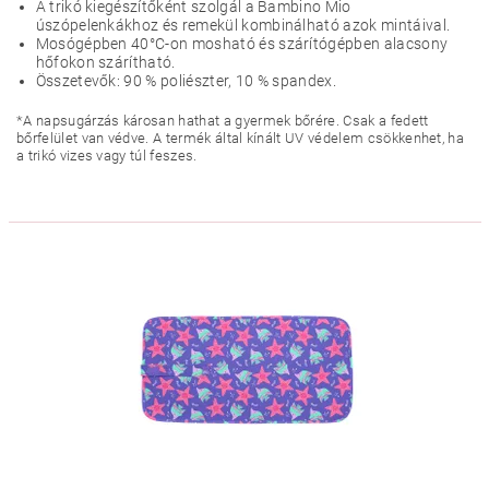
A trikó kiegészítőként szolgál a Bambino Mio
úszópelenkákhoz és remekül kombinálható azok mintáival.
Mosógépben 40°C-on mosható és szárítógépben alacsony
hőfokon szárítható.
Összetevők: 90 % poliészter, 10 % spandex.
*A napsugárzás károsan hathat a gyermek bőrére. Csak a fedett
bőrfelület van védve. A termék által kínált UV védelem csökkenhet, ha
a trikó vizes vagy túl feszes.