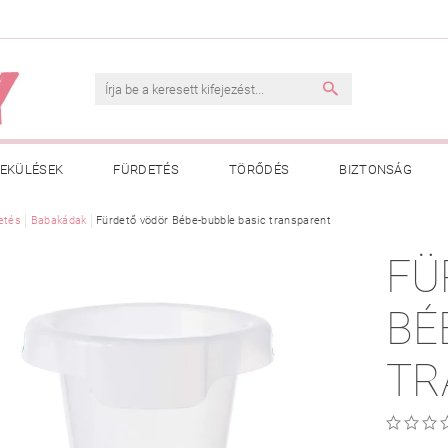
EKÜLÉSEK
FÜRDETÉS
TÖRŐDÉS
BIZTONSÁG
INK
etés
Babakádak
VÁSÁRLÁSI FELTÉTELEK
Fürdető vödör Bébe-bubble basic transparent
ADATKEZELÉSI TÁJÉKOZTATÓ
FÜ
 MEGFELELŐ MÉRET MEGÁLLAPÍTÁSA
BOLDOG BABA
HAS
BÉ
TR