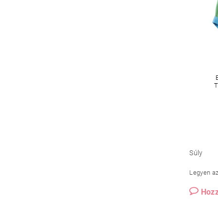
T
Súly
Legyen az 
Hozz