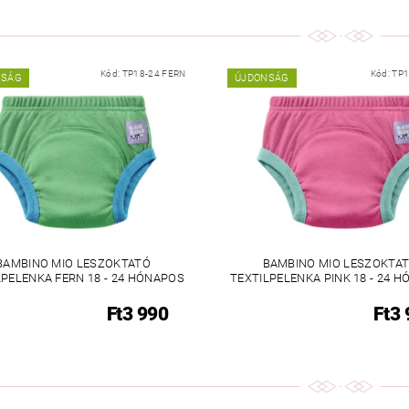
Kód:
TP18-24 FERN
Kód:
TP1
NSÁG
ÚJDONSÁG
BAMBINO MIO LESZOKTATÓ
BAMBINO MIO LESZOKTA
LPELENKA FERN 18 - 24 HÓNAPOS
TEXTILPELENKA PINK 18 - 24 
Ft3 990
Ft3