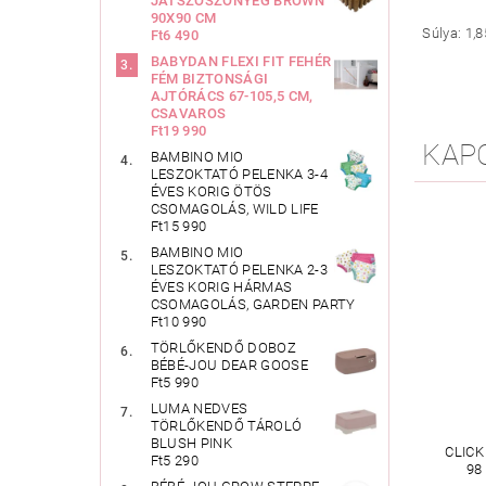
JÁTSZÓSZŐNYEG BROWN
90X90 CM
Súlya: 1,8
Ft6 490
BABYDAN FLEXI FIT FEHÉR
FÉM BIZTONSÁGI
AJTÓRÁCS 67-105,5 CM,
CSAVAROS
Ft19 990
KAP
BAMBINO MIO
LESZOKTATÓ PELENKA 3-4
ÉVES KORIG ÖTÖS
CSOMAGOLÁS, WILD LIFE
Ft15 990
BAMBINO MIO
LESZOKTATÓ PELENKA 2-3
ÉVES KORIG HÁRMAS
CSOMAGOLÁS, GARDEN PARTY
Ft10 990
TÖRLŐKENDŐ DOBOZ
BÉBÉ-JOU DEAR GOOSE
Ft5 990
LUMA NEDVES
TÖRLŐKENDŐ TÁROLÓ
BLUSH PINK
CLICK
Ft5 290
98