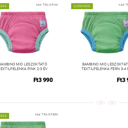
Kód:
TP2-3 PINK
Kód:
T
NSÁG
ÚJDONSÁG
BAMBINO MIO LESZOKTATÓ
BAMBINO MIO LESZOKTA
TEXTILPELENKA PINK 2-3 ÉV
TEXTILPELENKA FERN 3-4 
Ft3 990
Ft3
Kód:
TP4-5 FERN
NSÁG