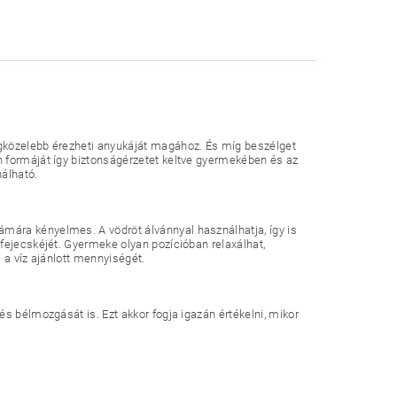
n
egközelebb érezheti anyukáját magához. És míg beszélget
h formáját így biztonságérzetet keltve gyermekében és az
nálható.
mára kényelmes. A vödröt álvánnyal használhatja, így is
fejecskéjét. Gyermeke olyan pozícióban relaxálhat,
i a víz ajánlott mennyiségét.
s bélmozgását is. Ezt akkor fogja igazán értékelni, mikor