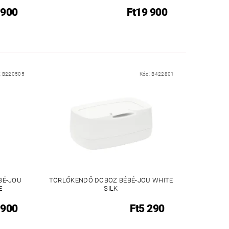
 900
Ft19 900
:
B220505
Kód:
B422801
BÉ-JOU
TÖRLŐKENDŐ DOBOZ BÉBÉ-JOU WHITE
E
SILK
 900
Ft5 290