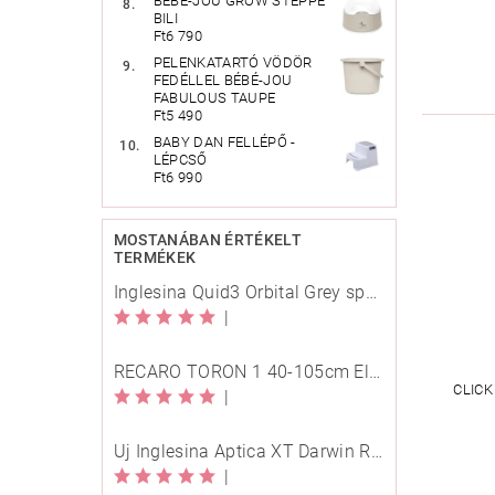
BÉBÉ-JOU GROW STEPPE
BILI
Ft6 790
PELENKATARTÓ VÖDÖR
FEDÉLLEL BÉBÉ-JOU
FABULOUS TAUPE
Ft5 490
BABY DAN FELLÉPŐ -
LÉPCSŐ
Ft6 990
MOSTANÁBAN ÉRTÉKELT
TERMÉKEK
Inglesina Quid3 Orbital Grey sport babakocsi
|
RECARO TORON 1 40-105cm Elegant Beige
CLICK
|
Új Inglesina Aptica XT Darwin Recline Evo 4in1 Himalaya Blue multifunkciós babakocsi
|