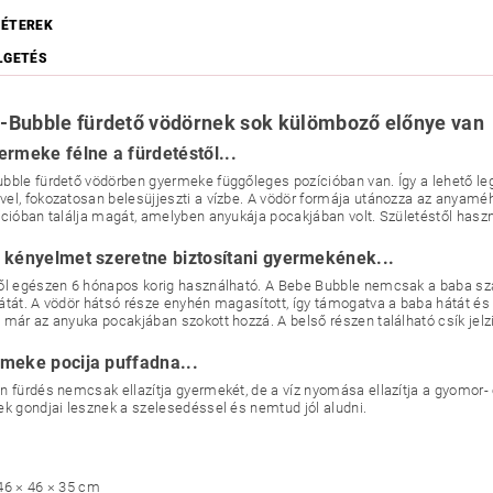
ÉTEREK
LGETÉS
-Bubble fürdető vödörnek sok külömboző előnye va
ermeke félne a fürdetéstől...
bble fürdető vödörben gyermeke
függőleges pozícióban van. Így a lehető l
el, fokozatosan belesüjjeszti a vízbe. A vödör formája utánozza az anyamé
ícióban találja magát, amelyben anyukája pocakjában volt. Születéstől hasz
 kényelmet szeretne biztosítani gyermekének...
ől egészen 6 hónapos korig használható. A Bebe Bubble nemcsak a baba szá
átát. A vödör hátsó része enyhén magasított, így támogatva a baba hátát és 
 már az anyuka pocakjában szokott hozzá. A belső részen található csík jelz
meke pocija puffadna...
n fürdés nemcsak ellazítja gyermekét, de a víz nyomása ellazítja a
gyomor- é
ek gondjai lesznek a szelesedéssel és nemtud jól aludni.
46 × 46 × 35 cm