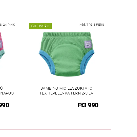
8-24 PINK
Kód:
TP2-3 FERN
ÚJDONSÁG
TÓ
BAMBINO MIO LESZOKTATÓ
HÓNAPOS
TEXTILPELENKA FERN 2-3 ÉV
 990
Ft3 990