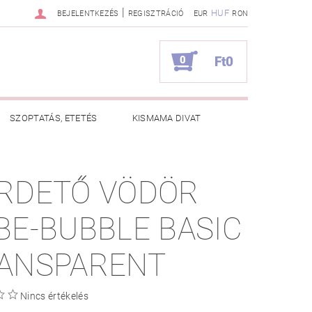
|
HUF
BEJELENTKEZÉS
REGISZTRÁCIÓ
EUR
RON
0
Ft0
SZOPTATÁS, ETETÉS
KISMAMA DIVAT
KAPCSOLAT
RDETŐ VÖDÖR
ZNOS TANÁCSOK
RENDELÉSEM
BE-BUBBLE BASIC
ANSPARENT
Nincs értékelés