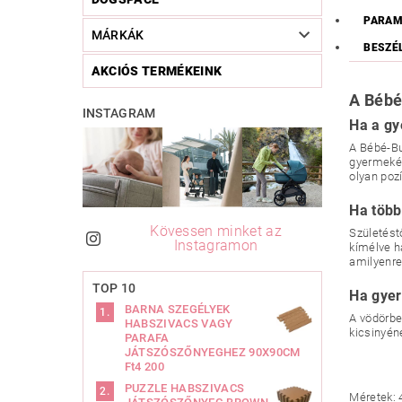
PARAM
MÁRKÁK
BESZÉ
AKCIÓS TERMÉKEINK
A Bébé
INSTAGRAM
Ha a gy
A Bébé-Bu
gyermekév
olyan poz
Ha több
Kövessen minket az
Születést
Instagramon
kímélve h
amilyenre
TOP 10
Ha gyer
BARNA SZEGÉLYEK
A vödörbe
HABSZIVACS VAGY
kicsinyén
PARAFA
JÁTSZÓSZŐNYEGHEZ 90X90CM
Ft4 200
PUZZLE HABSZIVACS
Méretek: 