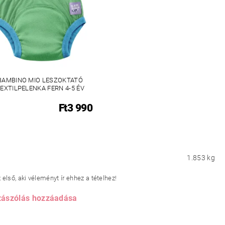
BAMBINO MIO LESZOKTATÓ
EXTILPELENKA FERN 4-5 ÉV
Ft3 990
1.853 kg
első, aki véleményt ír ehhez a tételhez!
ászólás hozzáadása