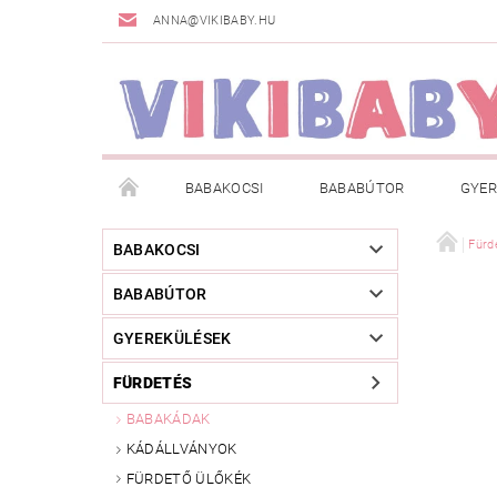
ANNA@VIKIBABY.HU
BABAKOCSI
BABABÚTOR
GYER
DOGSPACE
MÁRKÁK
AKCIÓS TERMÉKE
Fürd
BABAKOCSI
BABABÚTOR
TÖRZSVÁSÁRLÓI PROGRAM
RÓLUNK
A
GYEREKÜLÉSEK
FÜRDETÉS
BABAKÁDAK
KÁDÁLLVÁNYOK
FÜRDETŐ ÜLŐKÉK