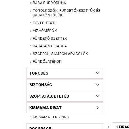
BABA FÜRDŐRUHA
TÖRÖLKÖZŐK, FÜRDETŐKESZTYŰK ÉS
BABAKÖNTÖSÖK
EGYÉB TEXTIL
VÍZHŐMÉRŐK
FÜRDETŐ SZETTEK
BABATARTÓ KÁDBA
SZAPPAN, SAMPON ADAGOLÓK
FÜRDŐJÁTÉKOK
TÖRŐDÉS
BIZTONSÁG
SZOPTATÁS, ETETÉS
KISMAMA DIVAT
KISMAMA LEGGINGS
LEÍRÁ
DOGSPACE