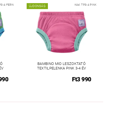
P3-4 FERN
Kód:
TP3-4 PINK
ÚJDONSÁG
TÓ
BAMBINO MIO LESZOKTATÓ
ÉV
TEXTILPELENKA PINK 3-4 ÉV
 990
Ft3 990