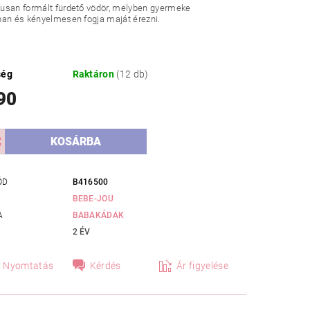
usan formált fürdető vödör, melyben gyermeke
ban és kényelmesen fogja maját érezni.
ség
Raktáron
(12 db)
90
ÓD
B416500
BEBE-JOU
A
BABAKÁDAK
2 ÉV
Nyomtatás
Kérdés
Ár figyelése