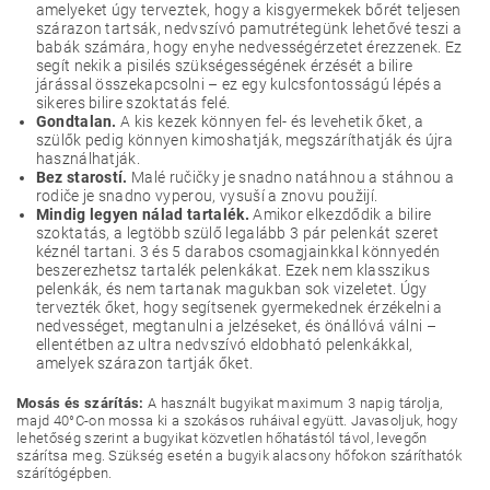
amelyeket úgy terveztek, hogy a kisgyermekek bőrét teljesen
szárazon tartsák, nedvszívó pamutrétegünk lehetővé teszi a
babák számára, hogy enyhe nedvességérzetet érezzenek. Ez
segít nekik a pisilés szükségességének érzését a bilire
járással összekapcsolni – ez egy kulcsfontosságú lépés a
sikeres bilire szoktatás felé.
Gondtalan.
A kis kezek könnyen fel- és levehetik őket, a
szülők pedig könnyen kimoshatják, megszáríthatják és újra
használhatják.
Bez starostí.
Malé ručičky je snadno natáhnou a stáhnou a
rodiče je snadno vyperou, vysuší a znovu použijí.
Mindig legyen nálad tartalék.
Amikor elkezdődik a bilire
szoktatás, a legtöbb szülő legalább 3 pár pelenkát szeret
kéznél tartani. 3 és 5 darabos csomagjainkkal könnyedén
beszerezhetsz tartalék pelenkákat. Ezek nem klasszikus
pelenkák, és nem tartanak magukban sok vizeletet. Úgy
tervezték őket, hogy segítsenek gyermekednek érzékelni a
nedvességet, megtanulni a jelzéseket, és önállóvá válni –
ellentétben az ultra nedvszívó eldobható pelenkákkal,
amelyek szárazon tartják őket.
Mosás és szárítás:
A használt bugyikat maximum 3 napig tárolja,
majd 40°C-on mossa ki a szokásos ruháival együtt. Javasoljuk, hogy
lehetőség szerint a bugyikat közvetlen hőhatástól távol, levegőn
szárítsa meg. Szükség esetén a bugyik alacsony hőfokon száríthatók
szárítógépben.