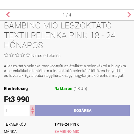
1
/ 4
BAMBINO MIO LESZOKTATÓ
TEXTILPELENKA PINK 18 - 24
HÓNAPOS
Nincs értékelés
A leszoktató pelenka megkönnyíti az átállást a pelenkákról a bugyikra.
A pelenkákkal ellentétben a leszoktató pelenkát átöltözés helyett fel-
és leveszik, így a baba nagyfiúnak vagy nagylánynak érezheti magát.
Elérhetőség
Raktáron
(13 db)
Ft3 990
TERMÉKKÓD
TP18-24 PINK
MÁRKA
BAMBINO MIO