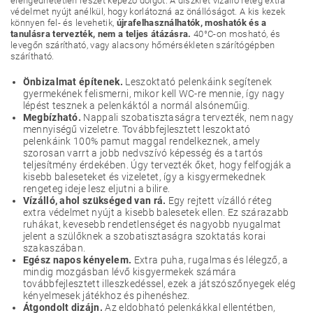
elengedhetetlen részét képező dolgot. A diszkrét vízálló réteg extra
védelmet nyújt anélkül, hogy korlátozná az önállóságot. A kis kezek
könnyen fel- és levehetik,
újrafelhasználhatók, moshatók és a
tanulásra tervezték, nem a teljes átázásra.
40°C-on mosható, és
levegőn szárítható, vagy alacsony hőmérsékleten szárítógépben
szárítható.
Önbizalmat építenek.
Leszoktató pelenkáink segítenek
gyermekének felismerni, mikor kell WC-re mennie, így nagy
lépést tesznek a pelenkáktól a normál alsóneműig.
Megbízható.
Nappali szobatisztaságra tervezték, nem nagy
mennyiségű vizeletre. Továbbfejlesztett leszoktató
pelenkáink 100% pamut maggal rendelkeznek, amely
szorosan varrt a jobb nedvszívó képesség és a tartós
teljesítmény érdekében. Úgy tervezték őket, hogy felfogják a
kisebb baleseteket és vizeletet, így a kisgyermekednek
rengeteg ideje lesz eljutni a bilire.
Vízálló, ahol szükséged van rá.
Egy rejtett vízálló réteg
extra védelmet nyújt a kisebb balesetek ellen. Ez szárazabb
ruhákat, kevesebb rendetlenséget és nagyobb nyugalmat
jelent a szülőknek a szobatisztaságra szoktatás korai
szakaszában.
Egész napos kényelem.
Extra puha, rugalmas és lélegző, a
mindig mozgásban lévő kisgyermekek számára
továbbfejlesztett illeszkedéssel, ezek a játszószőnyegek elég
kényelmesek játékhoz és pihenéshez.
Átgondolt dizájn.
Az eldobható pelenkákkal ellentétben,