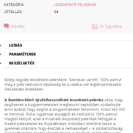
KATEGÓRIA
LESZOKTATÓ PELENKÁK
JÓTÁLLÁS
24
Kérdés
Ár figyelése
LEÍRÁS
PARAMÉTEREK
BESZÉLGETÉS
Eddigi legjobb leszoktató pelenkánk. Szorosan varrott, 100% pamut
mag a jobb nedvszívó képesség és a valaha volt legkényelmesebb
illeszkedés érdekében.
A Bambino Mio® újrafelhasználható leszoktató pelenka
célja, hogy
segítsenek a kisgyermekeknek megtanulni napközben szobatiszta
lenni azáltal, hogy segítik a kisgyermekeket felismerni, mikor kell WC-
re menniük. Puha, rugalmas anyagból és nedvszívó 100% pamut
magból készült, ezek a mosható leszoktató pelenkák felfogják a
kisebb baleseteket és folyadékokat, miközben lehetővé teszik a
gyerekek számára, hogy érezzék a nedvességet – a szobatisztaság