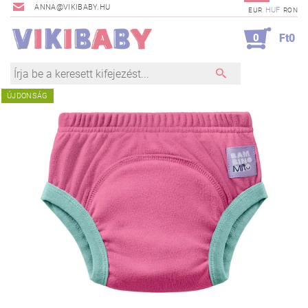
ANNA@VIKIBABY.HU
HUF
EUR
RON
0
Ft0
ÚJDONSÁG