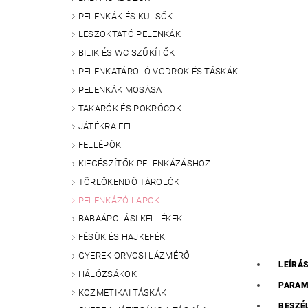
PELENKÁK ÉS KÜLSŐK
LESZOKTATÓ PELENKÁK
BILIK ÉS WC SZŰKÍTŐK
PELENKATÁROLÓ VÖDRÖK ÉS TÁSKÁK
PELENKÁK MOSÁSA
TAKARÓK ÉS POKRÓCOK
JÁTÉKRA FEL
FELLÉPŐK
KIEGÉSZÍTŐK PELENKÁZÁSHOZ
TÖRLŐKENDŐ TÁROLÓK
PELENKÁZÓ LAPOK
BABAÁPOLÁSI KELLÉKEK
FÉSŰK ÉS HAJKEFÉK
GYEREK ORVOSI LÁZMÉRŐ
LEÍRÁ
HÁLÓZSÁKOK
PARAM
KOZMETIKAI TÁSKÁK
BESZÉ