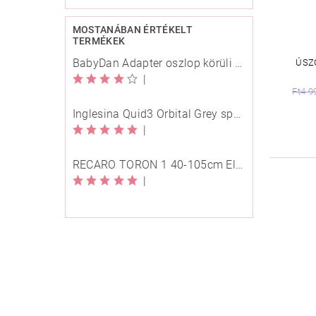
MOSTANÁBAN ÉRTÉKELT
TERMÉKEK
BabyDan Adapter oszlop körüli rögzítésre
ÚSZ
|
Ft4 9
Inglesina Quid3 Orbital Grey sport babakocsi
|
RECARO TORON 1 40-105cm Elegant Beige
|