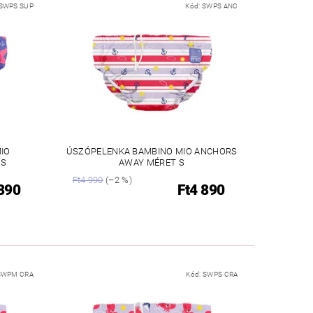
SWPS SUP
Kód:
SWPS ANC
IO
ÚSZÓPELENKA BAMBINO MIO ANCHORS
 S
AWAY MÉRET S
Ft4 990
(–2 %)
 890
Ft4 890
SWPM CRA
Kód:
SWPS CRA