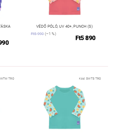
TÁSKA
VÉDŐ PÓLÓ, UV 40+, PUNCH (S)
Ft5 990
(–1 %)
Ft5 890
 990
SWTM TRO
Kód:
SWTS TRO