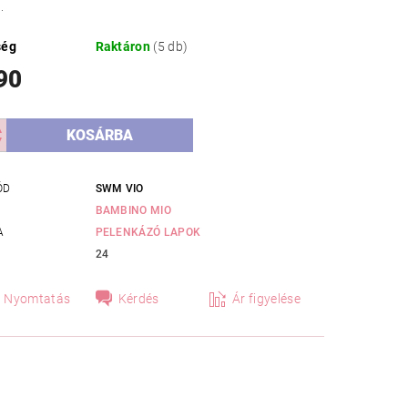
n.
ség
Raktáron
(5 db)
90
ÓD
SWM VIO
BAMBINO MIO
A
PELENKÁZÓ LAPOK
24
Nyomtatás
Kérdés
Ár figyelése