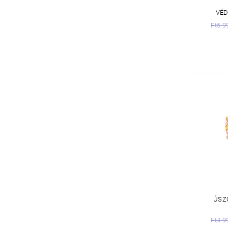
VÉD
Ft5 9
ÚSZ
Ft4 9