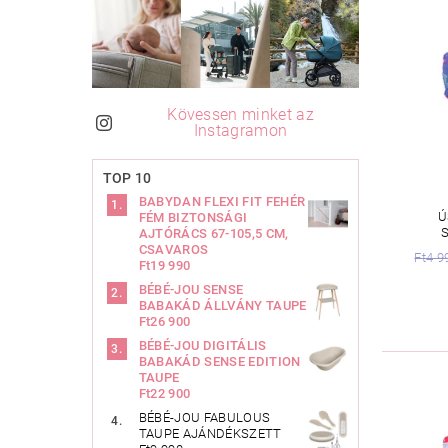
Kövessen minket az
Instagramon
TOP 10
BABYDAN FLEXI FIT FEHÉR
Ú
FÉM BIZTONSÁGI
AJTÓRÁCS 67-105,5 CM,
CSAVAROS
Ft4 9
Ft19 990
BÉBÉ-JOU SENSE
BABAKÁD ÁLLVÁNY TAUPE
Ft26 900
BÉBÉ-JOU DIGITÁLIS
BABAKÁD SENSE EDITION
TAUPE
Ft22 900
BÉBÉ-JOU FABULOUS
TAUPE AJÁNDÉKSZETT