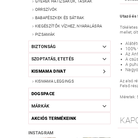
GYEREK HÁTIZSÁKOK, TÁSKÁK
ORRSZÍVÓK
Utazó és 
BABAFÉSZKEK ÉS SÁTRAK
KIEGÉSZÍTŐK VÍZHEZ, NYARALÁSRA
Tökéletes
mellet, ö
PIZSAMÁK
Alátét
BIZTONSÁG
100% v
Az Ant
SZOPTATÁS, ETETÉS
A csús
A puh
Nagyo
KISMAMA DIVAT
Az alsó r
KISMAMA LEGGINGS
Felső rés
DOGSPACE
Méretek: 
MÁRKÁK
KAP
AKCIÓS TERMÉKEINK
INSTAGRAM