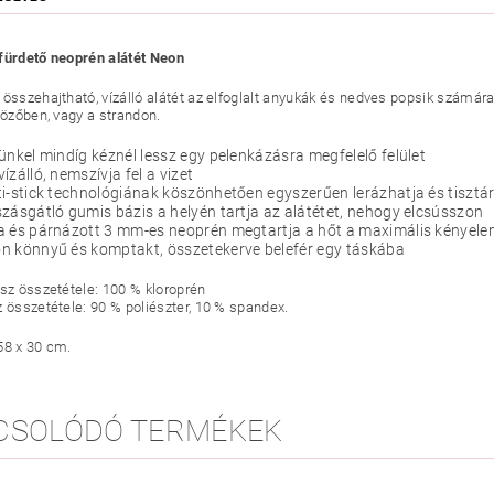
fürdető neoprén alátét Neon
 összehajtható, vízálló alátét az elfoglalt anyukák és nedves popsik számár
ltözőben, vagy a strandon.
ünkel mindíg kéznél lessz egy pelenkázásra megfelelő felület
ízálló, nemszívja fel a vizet
i-stick technológiának köszönhetően egyszerűen lerázhatja és tisztára
zásgátló gumis bázis a helyén tartja az alátétet, nehogy elcsússzon
a és párnázott 3 mm-es neoprén megtartja a hőt a maximális kényele
n könnyű és komptakt, összetekerve belefér egy táskába
ész összetétele: 100 %
kloroprén
z összetétele: 90 % poliészter, 10 % spandex.
58 x 30 cm.
CSOLÓDÓ TERMÉKEK