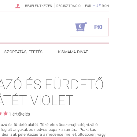
|
HUF
BEJELENTKEZÉS
REGISZTRÁCIÓ
EUR
RON
0
Ft0
SZOPTATÁS, ETETÉS
KISMAMA DIVAT
KAPCSOLAT
AZÓ ÉS FÜRDETŐ
ZNOS TANÁCSOK
RENDELÉSEM
ÁTÉT VIOLET
1 értékelés
azó és fürdető alátét. Tökéletes összehajtható, vízálló
elfoglalt anyukák és nedves popsik számára! Praktikus
k ideálisak pelenkázásra a medence mellet, öltözőben, vagy