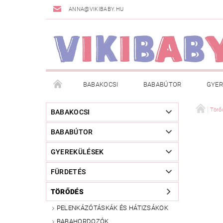
ANNA@VIKIBABY.HU
BABAKOCSI
BABABÚTOR
GYER
DOGSPACE
MÁRKÁK
AKCIÓS TERMÉKE
Törő
BABAKOCSI
BABABÚTOR
TÖRZSVÁSÁRLÓI PROGRAM
RÓLUNK
A
GYEREKÜLÉSEK
FÜRDETÉS
TÖRŐDÉS
PELENKÁZÓTÁSKÁK ÉS HÁTIZSÁKOK
BABAHORDOZÓK