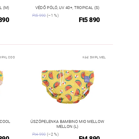
L (M)
VÉDŐ PÓLÓ, UV 40+, TROPICAL (S)
Ft5 990
(–1 %)
 890
Ft5 890
WPXL COO
Kód:
SWPL MEL
 COOL
ÚSZÓPELENKA BAMBINO MIO MELLOW
MELLON (L)
Ft4 990
(–2 %)
 890
Ft4 890