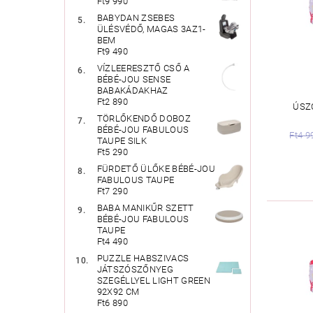
Ft9 990
BABYDAN ZSEBES
ÜLÉSVÉDŐ, MAGAS 3AZ1-
BEM
Ft9 490
VÍZLEERESZTŐ CSŐ A
BÉBÉ-JOU SENSE
BABAKÁDAKHAZ
Ft2 890
ÚSZ
TÖRLŐKENDŐ DOBOZ
BÉBÉ-JOU FABULOUS
Ft4 9
TAUPE SILK
Ft5 290
FÜRDETŐ ÜLŐKE BÉBÉ-JOU
FABULOUS TAUPE
Ft7 290
BABA MANIKŰR SZETT
BÉBÉ-JOU FABULOUS
TAUPE
Ft4 490
PUZZLE HABSZIVACS
JÁTSZÓSZŐNYEG
SZEGÉLLYEL LIGHT GREEN
92X92 CM
Ft6 890