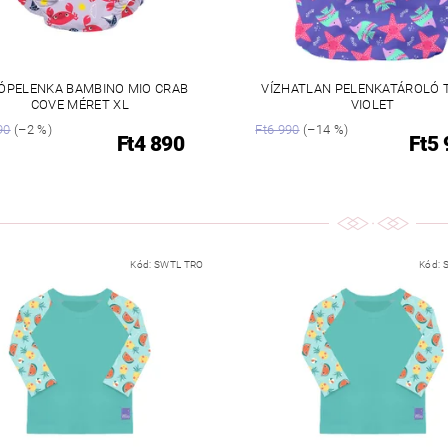
ÓPELENKA BAMBINO MIO CRAB
VÍZHATLAN PELENKATÁROLÓ 
COVE MÉRET XL
VIOLET
90
(–2 %)
Ft6 990
(–14 %)
Ft4 890
Ft5
Kód:
SWTL TRO
Kód: