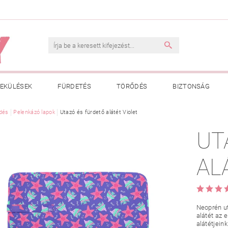
EKÜLÉSEK
FÜRDETÉS
TÖRŐDÉS
BIZTONSÁG
INK
dés
Pelenkázó lapok
VÁSÁRLÁSI FELTÉTELEK
Utazó és fürdető alátét Violet
ADATKEZELÉSI TÁJÉKOZTATÓ
UT
 MEGFELELŐ MÉRET MEGÁLLAPÍTÁSA
BOLDOG BABA
HAS
AL
Neoprén ut
alátét az 
alátétjein