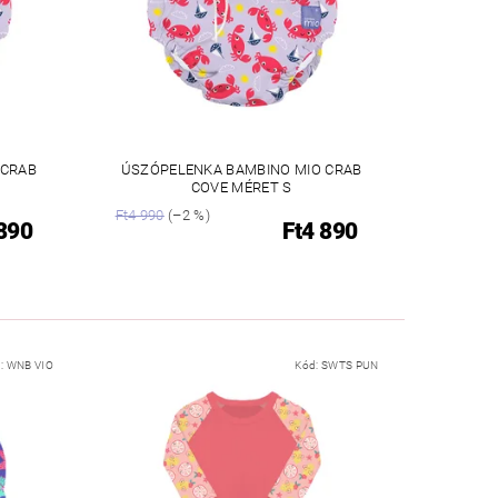
 CRAB
ÚSZÓPELENKA BAMBINO MIO CRAB
COVE MÉRET S
Ft4 990
(–2 %)
 890
Ft4 890
:
WNB VIO
Kód:
SWTS PUN