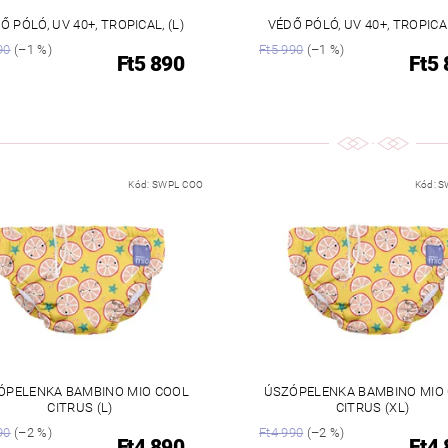
Ő PÓLÓ, UV 40+, TROPICAL, (L)
VÉDŐ PÓLÓ, UV 40+, TROPICA
90
(–1 %)
Ft5 990
(–1 %)
Ft5 890
Ft5
Kód:
SWPL COO
Kód:
S
ÓPELENKA BAMBINO MIO COOL
ÚSZÓPELENKA BAMBINO MIO
CITRUS (L)
CITRUS (XL)
90
(–2 %)
Ft4 990
(–2 %)
Ft4 890
Ft4