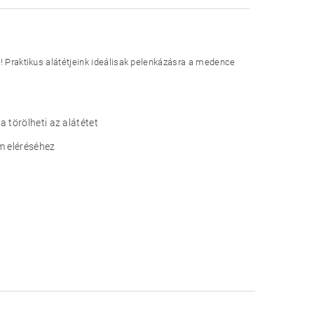
a! Praktikus alátétjeink ideálisak pelenkázásra a medence
 törölheti az alátétet
m eléréséhez