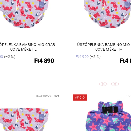
ÓPELENKA BAMBINO MIO CRAB
ÚSZÓPELENKA BAMBINO MIO
COVE MÉRET L
COVE MÉRET M
90
(–2 %)
Ft4 990
(–2 %)
Ft4 890
Ft4
Kód:
SWPXL CRA
Kód
AKCIÓ