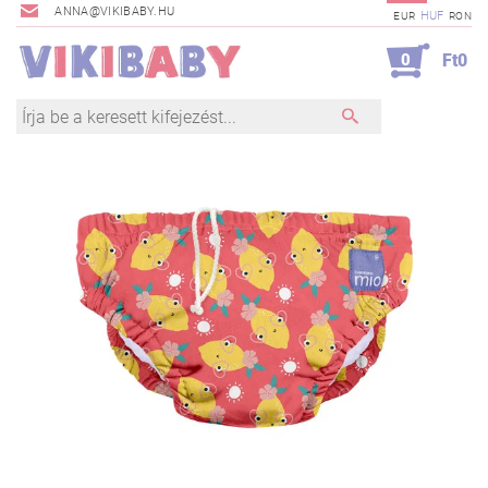
ANNA@VIKIBABY.HU
HUF
EUR
RON
0
Ft0