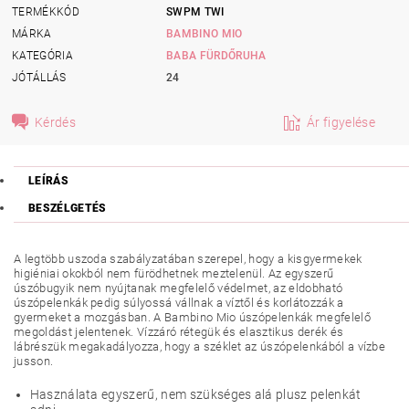
TERMÉKKÓD
SWPM TWI
MÁRKA
BAMBINO MIO
KATEGÓRIA
BABA FÜRDŐRUHA
JÓTÁLLÁS
24
Kérdés
Ár figyelése
LEÍRÁS
BESZÉLGETÉS
A legtöbb uszoda szabályzatában szerepel, hogy a kisgyermekek
higiéniai okokból nem fürödhetnek meztelenül. Az egyszerű
úszóbugyik nem nyújtanak megfelelő védelmet, az eldobható
úszópelenkák pedig súlyossá vállnak a víztől és korlátozzák a
gyermeket a mozgásban. A Bambino Mio úszópelenkák megfelelő
megoldást jelentenek. Vízzáró rétegük és elasztikus derék és
lábrészük megakadályozza, hogy a széklet az úszópelenkából a vízbe
jusson.
Használata egyszerű, nem szükséges alá plusz pelenkát