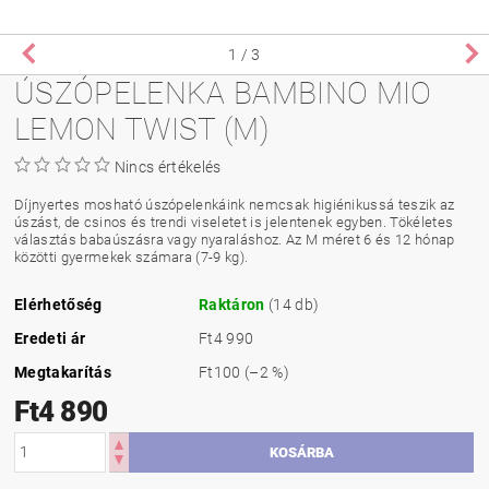
1
/ 3
ÚSZÓPELENKA BAMBINO MIO
LEMON TWIST (M)
Nincs értékelés
Díjnyertes mosható úszópelenkáink nemcsak higiénikussá teszik az
úszást, de csinos és trendi viseletet is jelentenek egyben. Tökéletes
választás babaúszásra vagy nyaraláshoz. Az M méret 6 és 12 hónap
közötti gyermekek számara (7-9 kg).
Elérhetőség
Raktáron
(14 db)
Eredeti ár
Ft4 990
Megtakarítás
Ft100
(–2 %)
Ft4 890