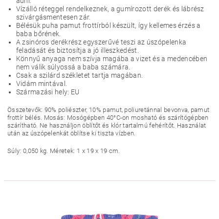
adni.
Vízálló réteggel rendelkeznek, a gumírozott derék és lábrész
szivárgásmentesen zár.
Bélésük puha pamut frottírból készült, így kellemes érzés a
baba bőrének.
A zsinóros derékrész egyszerűvé teszi az úszópelenka
feladását és biztosítja a jó illeszkedést.
Könnyű anyaga nem szívja magába a vizet és a medencében
nem válik súlyossá a baba számára.
Csak a szilárd székletet tartja magában.
Vidám mintával.
Származási hely: EU
Összetevők: 90% poliészter, 10% pamut, poliuretánnal bevonva, pamut
frottír bélés. Mosás: Mosógépben 40°C-on mosható és szárítógépben
szárítható. Ne használjon öblítőt és klór tartalmú fehérítőt. Használat
után az úszópelenkát öblítse ki tiszta vízben.
Súly: 0,050 kg. Méretek: 1 x 19 x 19 cm.