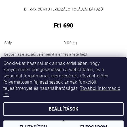
DIFRAX CUMI STERILIZÁLÓ TOJÁS, ÁTLÁTSZÓ
Ft1 690
Súly
0.02 kg
Legyen az első, aki véleményt ír ehhez a tételhez!
Cookie-kat használunk annak érdekében, hogy
Hozzászólás hozzáadása
kényelmesen böngészhessen a weboldalon, és a
weboldal forgalmának elemzésének köszönhetően
folyamatosan fejleszthessük annak funkcióit,
teljesítményét és használhatóságát.
További információ
itt.
.
BEÁLLÍTÁSOK
2026 © Vikibaby, minden jog fenntartva.
Shoptet készítette