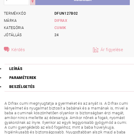
TERMÉKKÓD
DFUN127B02
MÁRKA
DIFRAX
KATEGÓRIA
CUMIK
JÓTÁLLÁS
24
Kérdés
Ár figyelése
LEÍRÁS
PARAMÉTEREK
BESZÉLGETÉS
A Difrax cumi megnyugtatja a gyermeket és az anyát is. A Difrax cumi
kényelmet és nyugalmat biztosít a babának és a mamának is, mivel a
baba a cuminak köszönhetően olyankor is biztonságban érzi magát,
amikor nincs mellette az édesanyja. Amikor nőnek a fogak, nyomást
gyakorolnak az ínyre. Ilyenkor az egyik leggyorsabb gyógymód a cumi.
A cumi gyengédebb az első fogakhoz, mint a baba hüvelykujja,
higiénikusabb és biztonságosabb. Nyugodtabban alszik majd a baba