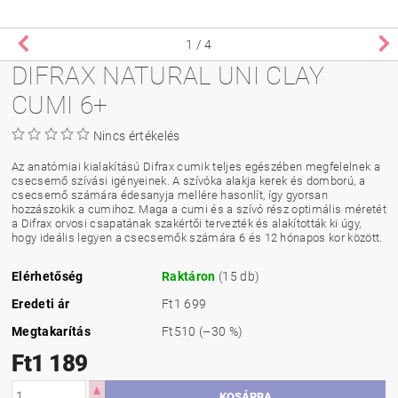
1
/ 4
DIFRAX NATURAL UNI CLAY
CUMI 6+
Nincs értékelés
Az anatómiai kialakítású Difrax cumik teljes egészében megfelelnek a
csecsemő szívási igényeinek. A szívóka alakja kerek és domború, a
csecsemő számára édesanyja mellére hasonlít, így gyorsan
hozzászokik a cumihoz. Maga a cumi és a szívó rész optimális méretét
a Difrax orvosi csapatának szakértői tervezték és alakították ki úgy,
hogy ideális legyen a csecsemők számára 6 és 12 hónapos kor között.
Elérhetőség
Raktáron
(15 db)
Eredeti ár
Ft1 699
Megtakarítás
Ft510
(–30 %)
Ft1 189