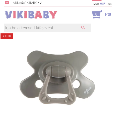
ANNA@VIKIBABY.HU
HUF
EUR
RON
0
Ft0
AKCIÓ