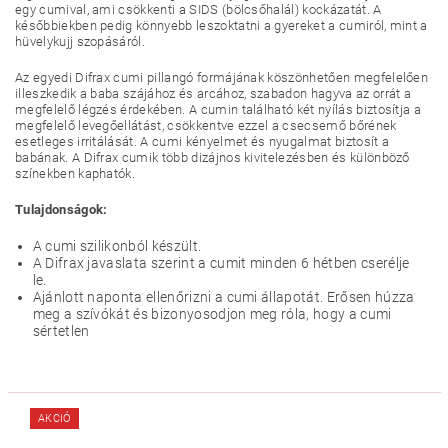
egy cumival, ami csökkenti a SIDS (bölcsőhalál) kockázatát. A
későbbiekben pedig könnyebb leszoktatni a gyereket a cumiról, mint a
hüvelykujj szopásáról.
Az egyedi Difrax cumi pillangó formájának köszönhetően megfelelően
illeszkedik a baba szájához és arcához, szabadon hagyva az orrát a
megfelelő légzés érdekében. A cumin található két nyílás biztosítja a
megfelelő levegőellátást, csökkentve ezzel a csecsemő bőrének
esetleges irritálását. A cumi kényelmet és nyugalmat biztosít a
babának. A Difrax cumik több dizájnos kivitelezésben és különböző
színekben kaphatók.
Tulajdonságok:
A cumi szilikonból készült.
A Difrax javaslata szerint a cumit minden 6 hétben cserélje
le.
Ajánlott naponta ellenőrizni a cumi állapotát. Erősen húzza
meg a szívókát és bizonyosodjon meg róla, hogy a cumi
sértetlen
AKCIÓ