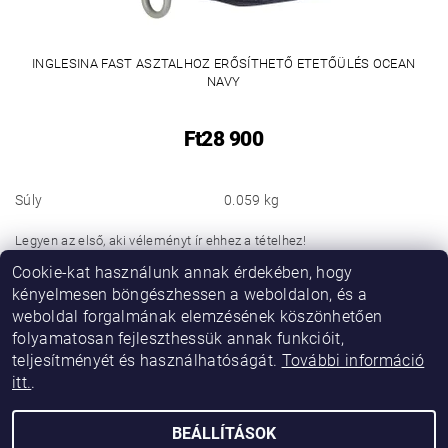
INGLESINA FAST ASZTALHOZ ERŐSÍTHETŐ ETETŐÜLÉS OCEAN
NAVY
Ft28 900
Súly
0.059 kg
Legyen az első, aki véleményt ír ehhez a tételhez!
Cookie-kat használunk annak érdekében, hogy
Hozzászólás hozzáadása
kényelmesen böngészhessen a weboldalon, és a
weboldal forgalmának elemzésének köszönhetően
folyamatosan fejleszthessük annak funkcióit,
teljesítményét és használhatóságát.
További információ
itt.
.
BEÁLLÍTÁSOK