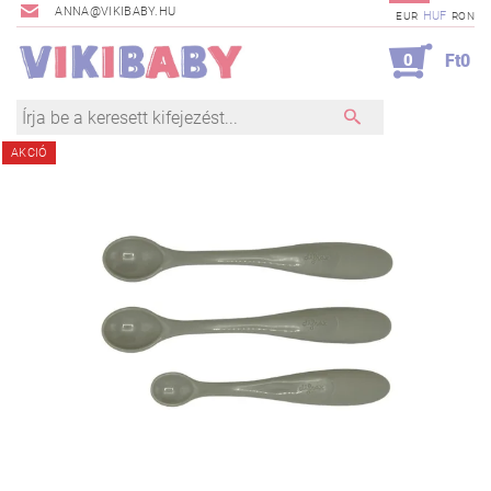
ANNA@VIKIBABY.HU
HUF
EUR
RON
0
Ft0
AKCIÓ