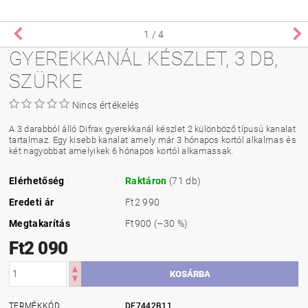
1
/ 4
GYEREKKANÁL KÉSZLET, 3 DB,
SZÜRKE
Nincs értékelés
A 3 darabból álló Difrax gyerekkanál készlet 2 különböző típusú kanalat
tartalmaz. Egy kisebb kanalat amely már 3 hónapos kortól alkalmas és
két nagyobbat amelyikek 6 hónapos kortól alkamassak.
Elérhetőség
Raktáron
(71 db)
Eredeti ár
Ft2 990
Megtakarítás
Ft900
(–30 %)
Ft2 090
TERMÉKKÓD
DF7442B11