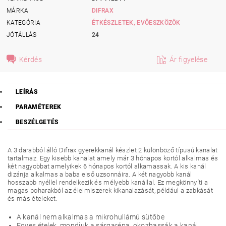
MÁRKA
DIFRAX
KATEGÓRIA
ÉTKÉSZLETEK, EVŐESZKÖZÖK
JÓTÁLLÁS
24
Kérdés
Ár figyelése
LEÍRÁS
PARAMÉTEREK
BESZÉLGETÉS
A 3 darabból álló Difrax gyerekkanál készlet 2 különböző típusú kanalat
tartalmaz. Egy kisebb kanalat amely már 3 hónapos kortól alkalmas és
két nagyobbat amelyikek 6 hónapos kortól alkamassak. A kis kanál
dizánja alkalmas a baba első uzsonnáira. A két nagyobb kanál
hosszabb nyéllel rendelkezik és mélyebb kanállal. Ez megkönnyíti a
magas poharakból az élelmiszerek kikanalazását, például a zabkását
és más ételeket.
A kanál nem alkalmas a mikrohullámú sütőbe
Egyes ételek, mondjuk a sárgarépa, okozhassák a kanál