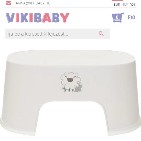
ANNA@VIKIBABY.HU
HUF
EUR
RON
0
Ft0