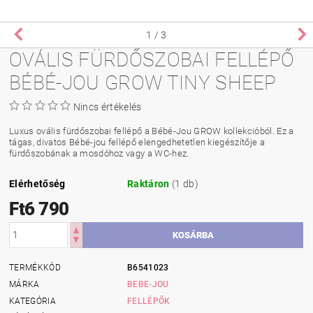
1
/ 3
OVÁLIS FÜRDŐSZOBAI FELLÉPŐ
BÉBÉ-JOU GROW TINY SHEEP
Nincs értékelés
Luxus ovális fürdőszobai fellépő a Bébé-Jou GROW kollekcióból. Ez a
tágas, divatos Bébé-jou fellépő elengedhetetlen kiegészítője a
fürdőszobának a mosdóhoz vagy a WC-hez.
Elérhetőség
Raktáron
(1 db)
Ft6 790
TERMÉKKÓD
B6541023
MÁRKA
BEBE-JOU
KATEGÓRIA
FELLÉPŐK