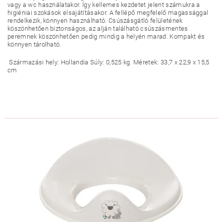
vagy a wc használatakor. Így kellemes kezdetet jelent számukra a
higiéniai szokások elsajátításakor. A fellépő megfelelő magassággal
rendelkezik, könnyen használható. Csúszásgátló felületének
köszönhetően biztonságos, az alján található csúszásmentes
peremnek köszönhetően pedig mindig a helyén marad. Kompakt és
könnyen tárolható.
Származási hely: Hollandia Súly: 0,525 kg. Méretek: 33,7 x 22,9 x 15,5
cm