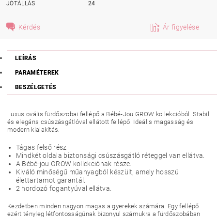
JÓTÁLLÁS
24
Kérdés
Ár figyelése
LEÍRÁS
PARAMÉTEREK
BESZÉLGETÉS
Luxus ovális fürdőszobai fellépő a Bébé-Jou GROW kollekcióból. Stabil
és elegáns csúszásgátlóval ellátott fellépő. Ideális magasság és
modern kialakítás.
Tágas felső rész
Mindkét oldala biztonsági csúszásgátló réteggel van ellátva.
A Bébé-jou GROW kollekciónak része.
Kiváló minőségű műanyagból készült, amely hosszú
élettartamot garantál.
2 hordozó fogantyúval ellátva.
Kezdetben minden nagyon magas a gyerekek számára. Egy fellépő
ezért tényleg létfontosságúnak bizonyul számukra a fürdőszobában