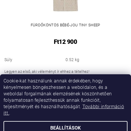
FÜRDŐKÖNTÖS BÉBÉ-JOU TINY SHEEP
Ft12 900
Súly
0.52 kg
Legyen az első, aki véleményt ír ehhez a tételhez!
Cookie-kat használunk annak érdekében, hogy
Hozzászólás hozzáadása
kényelmesen böngészhessen a weboldalon, és a
weboldal forgalmának elemzésének köszönhetően
folyamatosan fejleszthessük annak funkcióit,
teljesítményét és használhatóságát.
További információ
itt.
.
BEÁLLÍTÁSOK