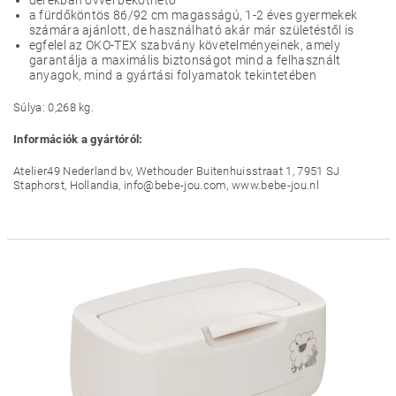
derékban övvel beköthető
a fürdőköntös 86/92 cm magasságú, 1-2 éves gyermekek
számára ajánlott, de használható akár már születéstől is
egfelel az OKO-TEX szabvány követelményeinek, amely
garantálja a maximális biztonságot mind a felhasznált
anyagok, mind a gyártási folyamatok tekintetében
Súlya: 0,268 kg.
Információk a gyártóról:
Atelier49 Nederland bv, Wethouder Buitenhuisstraat 1, 7951 SJ
Staphorst, Hollandia, info@bebe-jou.com, www.bebe-jou.nl