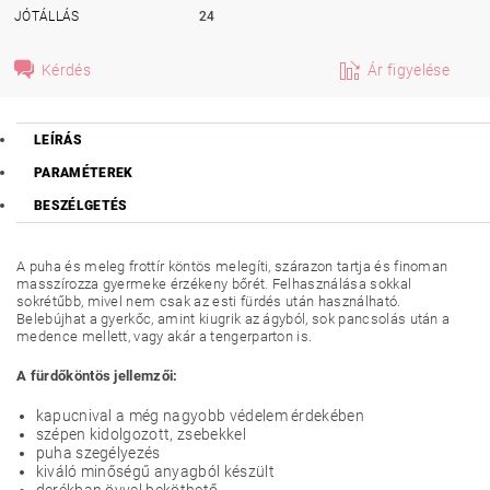
JÓTÁLLÁS
24
Kérdés
Ár figyelése
LEÍRÁS
PARAMÉTEREK
BESZÉLGETÉS
A puha és meleg frottír köntös melegíti, szárazon tartja és finoman
masszírozza gyermeke érzékeny bőrét. Felhasználása sokkal
sokrétűbb, mivel nem csak az esti fürdés után használható.
Belebújhat a gyerkőc, amint kiugrik az ágyból, sok pancsolás után a
medence mellett, vagy akár a tengerparton is.
A fürdőköntös jellemzői:
kapucnival a még nagyobb védelem érdekében
szépen kidolgozott, zsebekkel
puha szegélyezés
kiváló minőségű anyagból készült