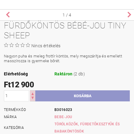
1
/ 4
FÜRDŐKÖNTÖS BÉBÉ-JOU TINY
SHEEP
Nincs értékelés
Nagyon puha és meleg frottír köntös, mely megszárítja és emellett
masszírozza is gyermeke bőrét.
Elérhetőség
Raktáron
(2 db)
Ft12 900
TERMÉKKÓD
B3016023
MÁRKA
BEBE-JOU
TÖRÖLKÖZŐK, FÜRDETŐKESZTYŰK ÉS
KATEGÓRIA
BABAKÖNTÖSÖK