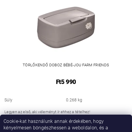
TÖRLŐKENDŐ DOBOZ BÉBÉ-JOU FARM FRIENDS
Ft5 990
Súly
0.268 kg
Legyen az első, aki véleményt ír ehhez a tételhez!
Cookie-kat használunk annak érdekében, hogy
Hozzászólás hozzáadása
kényelmesen böngészhessen a weboldalon, és a