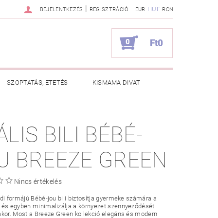
|
HUF
BEJELENTKEZÉS
REGISZTRÁCIÓ
EUR
RON
0
Ft0
SZOPTATÁS, ETETÉS
KISMAMA DIVAT
KAPCSOLAT
ÁLIS BILI BÉBÉ-
ZNOS TANÁCSOK
RENDELÉSEM
U BREEZE GREEN
Nincs értékelés
di formájú Bébé-jou bili biztosítja gyermeke számára a
 és egyben minimalizálja a környezet szennyeződését
kor. Most a Breeze Green kollekció elegáns és modern