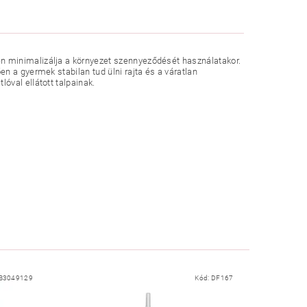
n minimalizálja a környezet szennyeződését használatakor.
n a gyermek stabilan tud ülni rajta és a váratlan
óval ellátott talpainak.
B3049129
Kód:
DF167