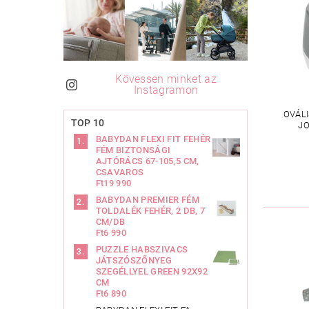
Kövessen minket az
Instagramon
OVÁLI
TOP 10
JO
BABYDAN FLEXI FIT FEHÉR
FÉM BIZTONSÁGI
AJTÓRÁCS 67-105,5 CM,
CSAVAROS
Ft19 990
BABYDAN PREMIER FÉM
TOLDALÉK FEHÉR, 2 DB, 7
CM/DB
Ft6 990
PUZZLE HABSZIVACS
JÁTSZÓSZŐNYEG
SZEGÉLLYEL GREEN 92X92
CM
Ft6 890