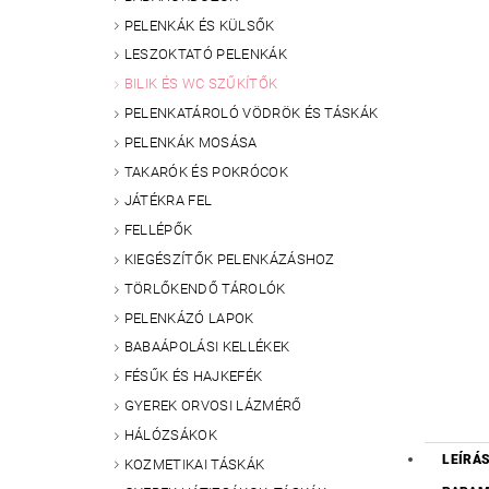
PELENKÁK ÉS KÜLSŐK
LESZOKTATÓ PELENKÁK
BILIK ÉS WC SZŰKÍTŐK
PELENKATÁROLÓ VÖDRÖK ÉS TÁSKÁK
PELENKÁK MOSÁSA
TAKARÓK ÉS POKRÓCOK
JÁTÉKRA FEL
FELLÉPŐK
KIEGÉSZÍTŐK PELENKÁZÁSHOZ
TÖRLŐKENDŐ TÁROLÓK
PELENKÁZÓ LAPOK
BABAÁPOLÁSI KELLÉKEK
FÉSŰK ÉS HAJKEFÉK
GYEREK ORVOSI LÁZMÉRŐ
HÁLÓZSÁKOK
LEÍRÁ
KOZMETIKAI TÁSKÁK