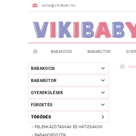
ANNA@VIKIBABY.HU
BABAKOCSI
BABABÚTOR
GYER
DOGSPACE
MÁRKÁK
AKCIÓS TERMÉKE
Törő
BABAKOCSI
BABABÚTOR
TÖRZSVÁSÁRLÓI PROGRAM
RÓLUNK
A
GYEREKÜLÉSEK
FÜRDETÉS
TÖRŐDÉS
PELENKÁZÓTÁSKÁK ÉS HÁTIZSÁKOK
BABAHORDOZÓK