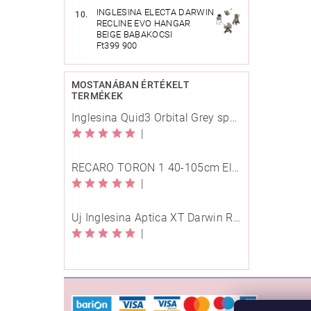
INGLESINA ELECTA DARWIN
RECLINE EVO HANGAR
BEIGE BABAKOCSI
Ft399 900
MOSTANÁBAN ÉRTÉKELT
TERMÉKEK
Inglesina Quid3 Orbital Grey sport babakocsi
|
RECARO TORON 1 40-105cm Elegant Beige
|
Új Inglesina Aptica XT Darwin Recline Evo 4in1 Himalaya Blue multifunkciós babakocsi
|
VÁSÁ