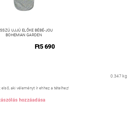
SSZÚ UJJÚ ELŐKE BÉBÉ-JOU
BOHEMIAN GARDEN
Ft5 690
0.347 kg
első, aki véleményt ír ehhez a tételhez!
ászólás hozzáadása