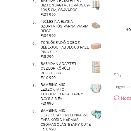
BABYDAN FLEXI FIT FA
BIZTONSÁGI AJTÓRÁCS 69-
106,5 CM, CSAVAROS
Ft21 990
INGLESINA ELYSIA
SZOPTATÓS PÁRNA WARM
HO
BEIGE
Ft34 900
TÖRLŐKENDŐ DOBOZ
BÉBÉ-JOU FABULOUS PALE
PINK SILK
Ft5 290
BABYDAN ADAPTER
OSZLOP KÖRÜLI
RÖGZÍTÉSRE
Súly
Ft10 990
BAMBINO MIO
Legyen az 
LESZOKTATÓ
TEXTILPELENKA HAPPY
Hozz
DAYS 2-3 ÉV
Ft3 990
BAMBINO MIO
LESZOKTATÓ PELENKA 2-3
ÉVES KORIG HÁRMAS
CSOMAGOLÁS, BEARY CUTE
Ft10 990