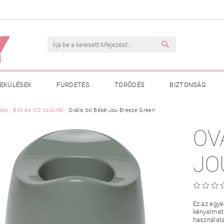
EKÜLÉSEK
FÜRDETÉS
TÖRŐDÉS
BIZTONSÁG
INK
dés
Bilik és WC szűkítők
VÁSÁRLÁSI FELTÉTELEK
Ovális bili Bébé-Jou Breeze Green
ADATKEZELÉSI TÁJÉKOZTATÓ
OV
 MEGFELELŐ MÉRET MEGÁLLAPÍTÁSA
BOLDOG BABA
HAS
JO
Ez az egye
kényelmet
használata