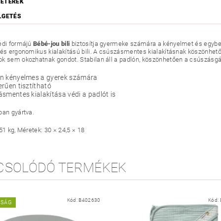
ÉTEREK
LGETÉS
edi formájú
Bébé-jou bili
biztosítja gyermeke számára a kényelmet és egybe
 és
ergonomikus kialakítású bili. A csúszásmentes kialakításnak köszönhetőe
k sem okozhatnak gondot. Stabilan áll a padlón, köszönhetően a csúszásgátl
n kényelmes a gyerek számára
rűen tisztítható
smentes kialakítása védi a padlót is
ban gyártva.
51 kg, Méretek: 30 × 24,5 × 18
CSOLÓDÓ TERMÉKEK
Kód:
B402630
Kód:
NSÁG