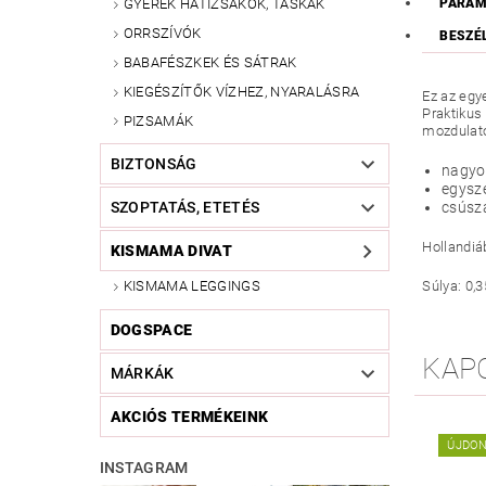
PARAM
GYEREK HÁTIZSÁKOK, TÁSKÁK
ORRSZÍVÓK
BESZÉ
BABAFÉSZKEK ÉS SÁTRAK
KIEGÉSZÍTŐK VÍZHEZ, NYARALÁSRA
Ez az egy
P
raktikus
PIZSAMÁK
mozdulato
BIZTONSÁG
nagyo
egysze
csúszá
SZOPTATÁS, ETETÉS
Hollandiá
KISMAMA DIVAT
Súlya: 0,3
KISMAMA LEGGINGS
DOGSPACE
KAP
MÁRKÁK
AKCIÓS TERMÉKEINK
ÚJDO
INSTAGRAM