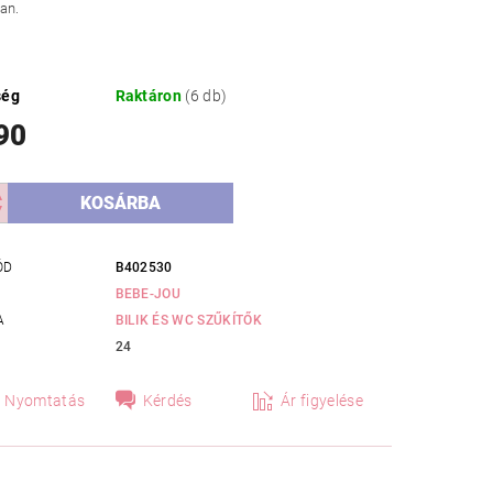
ban.
ség
Raktáron
(6 db)
90
ÓD
B402530
BEBE-JOU
A
BILIK ÉS WC SZŰKÍTŐK
24
Nyomtatás
Kérdés
Ár figyelése